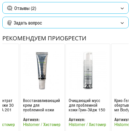
витамин Е, аминокислоты, цинк РСА, фарнезол, бисаболол.
Отзывы (2)
Способ применения:
легкими массажными движениями
наносите на очищенную кожу дважды в день после
использования Histomer Очищающего геля.
Задать вопрос
РЕКОМЕНДУЕМ ПРИОБРЕСТИ
центрат
Восстанавливающий
Очищающий мусс
Крио-Гел
кожи 30
крем для
для проблемной
обертыва
A 201
проблемной кожи
кожи Грин-Эйдж 150
мл Body
 Night
Грин-Эйдж 30 мл
мл FORMULA 201
CRIO GE
tomer /
FORMULA 201
Green Age Dermal
/ Хистом
Артикул:
Артикул:
Артикул:
Green Age Dermal
Cleanser Hi
Хистомер
Histomer / Хистомер
Histomer / Хистомер
Histomer
HIS201V10
HIS201V14
Crea
(Италия)
(Италия)
(Италия)