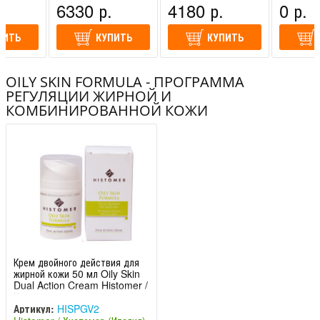
.
6330 р.
4180 р.
0 р.
ПИТЬ
КУПИТЬ
КУПИТЬ
OILY SKIN FORMULA - ПРОГРАММА
РЕГУЛЯЦИИ ЖИРНОЙ И
КОМБИНИРОВАННОЙ КОЖИ
Крем двойного действия для
жирной кожи 50 мл Oily Skin
Dual Action Cream Histomer /
Хистомер
Артикул:
HISPGV2