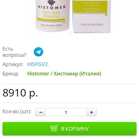
Есть
вопросы?
Артикул:
HISPGV2
Бренд:
Histomer / Хистомер (Италия)
8910 р.
Кол-во (шт):
В КОРЗИНУ