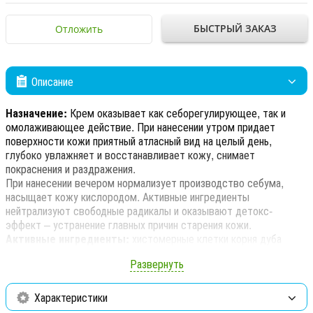
БЫСТРЫЙ ЗАКАЗ
Отложить
Описание
Назначение:
Крем оказывает как себорегулирующее, так и
омолаживающее действие. При нанесении утром придает
поверхности кожи приятный атласный вид на целый день,
глубоко увлажняет и восстанавливает кожу, снимает
покраснения и раздражения.
При нанесении вечером нормализует производство себума,
насыщает кожу кислородом. Активные ингредиенты
нейтрализуют свободные радикалы и оказывают детокс-
эффект – устранение главных причин старения кожи.
Активные ингредиенты:
хистомерные клетки корня дуба
черешчатого, комплекс растительных экстрактов Regu®-Seb
Развернуть
(масло косточек арганы колючей, экстракты плодов серенои
ползучей, экстракт семян кунжута), экстракт амазонского
долгоживущего растения Larrea Divaricata (регулирует
Характеристики
кератинизацию, разжижает себум), гиалуроновая кислота,