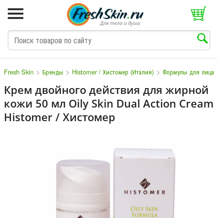
>
>
>
Fresh Skin
Бренды
Histomer / Хистомер (Италия)
Формулы для лица
Крем двойного действия для жирной
кожи 50 мл Oily Skin Dual Action Cream
M
N
O
P
Q
S
T
V
W
Histomer / Хистомер