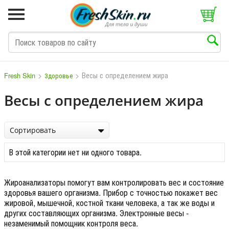
>
>
Весы с определением жира
Fresh Skin
Здоровье
Весы с определением жира
M
N
O
P
Q
S
T
V
W
Сортировать
В этой категории нет ни одного товара.
Жироанализаторы помогут вам контролировать вес и состояние
здоровья вашего организма. Прибор с точностью покажет вес
жировой, мышечной, костной ткани человека, а так же воды и
других составляющих организма. Электронные весы -
незаменимый помощник контроля веса.