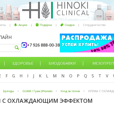
акты
|
Акции
|
Подарки
|
Скидки
|
Сотрудничество
НЛАЙН
+7 926 888-00-38
ЗДОРОВЬЕ
БИОДОБАВКИ
МЕЗОПРЕП
E
F
G
H
I
J
K
L
M
N
O
P
Q
S
T
V
Бренды
>
GUAM / Гуам (Италия)
>
Уход за телом
>
КРЕМЫ С ОХЛАЖ
Ы С ОХЛАЖДАЮЩИМ ЭФФЕКТОМ