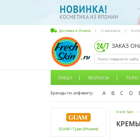
Доставка и Оплата
|
О магазине
|
Конт
ЗАКАЗ О
ЛИЦО
ВОЛОСЫ
ТЕЛО
A
B
C
D
Бренды по алфавиту:
Fresh Skin
>
КРЕМ
GUAM / Гуам (Италия)