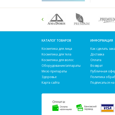
КАТАЛОГ ТОВАРОВ
ИНФОРМАЦИЯ
Косметика для лица
Как сделать зак
Косметика для тела
Доставка
Косметика для волос
Оплата
Оборудование/аппараты
Возврат
Мезо препараты
Публичная офе
Здоровье
Политика обра
Карта сайта
Подписаться на
Оплата: