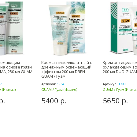
свежающим
Крем антицеллюлитный с
Крем антицеллю
на основе грязи
дренажным освежающий
охлаждающим э
MA, 250 мл GUAM
эффектом 200 мл DREN
200 мл DUO GUAM 
GUAM / Гуам
51
Артикул:
1964
Артикул:
1788
 (Италия)
GUAM / Гуам (Италия)
GUAM / Гуам (Италия
р.
5400 р.
5650 р.