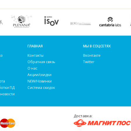
ГЛАВНАЯ
МЫ В СОЦСЕТЯХ
аз
Контакты
Вконтакте
Обратная связь
Twitter
О нас
Акции/скидки
рта
NEW/Новинки
ботки ПД
Система скидок
 новости
Доставка: