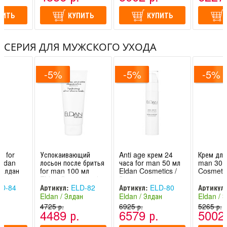
ПИТЬ
КУПИТЬ
КУПИТЬ
СЕРИЯ ДЛЯ МУЖСКОГО УХОДА
-5%
-5%
-5%
з for
Успокаивающий
Anti age крем 24
Крем для 
Eldan
лосьон после бритья
часа for man 50 мл
man 30 
 Элдан
for man 100 мл
Eldan Cosmetics /
Cosmetic
Eldan Cosmetics /
Элдан
Элдан
D-84
Артикул:
ELD-82
Артикул:
ELD-80
Артикул:
ан
Eldan / Элдан
Eldan / Элдан
Eldan / 
-
(Швейцария -
4725 р.
(Швейцария -
6925 р.
(Швейцар
5265 р.
.
4489 р.
6579 р.
5002 
Италия)
Италия)
Италия)