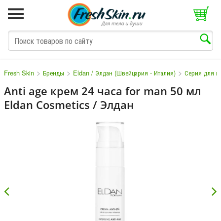
>
>
>
Fresh Skin
Бренды
Eldan / Элдан (Швейцария - Италия)
Серия для м
Anti age крем 24 часа for man 50 мл
Eldan Cosmetics / Элдан
M
N
O
P
Q
S
T
V
W