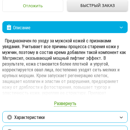
БЫСТРЫЙ ЗАКАЗ
Отложить
Описание
Предназначен по уходу за мужской кожей с признаками
увядания. Учитывает все причины процесса старения кожи у
мужчин, поэтому в состав крема добавлен такой компонент как
Матриксил, оказывающий мощный лифтинг эффект. В
результате, кожа становится более плотной и упругой,
корректируется овал лица, постепенно уходят сеть мелких и
крупных морщин. Крем запускает регенерацию клеток,
защищает коллаген и эластин от разрушения, предохраняет
кожу от дряблости и фотостарения, повышает тургор и
эластичность кожи, укрепляя ее структуру. Препарат
обеспечивает надежную защиту от ультрафиолетовых и
Развернуть
инфракрасных лучей в течение всего дня.
Использование:
наносить крем лёгкими массажными
Характеристики
движениями на лицо и шею после очищения и тонизации.