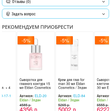
Функциональные ингредиенты:
масло ши, пальмитиновая и
Отзывы (0)
стеариновая кислоты, масло душистого миндаля,
гидролизированные протеины пшеницы, масло маслины
Задать вопрос
европейской, вит А, вит Е, лимонная кислота, пальмитоил
пентапептид 4.
РЕКОМЕНДУЕМ ПРИОБРЕСТИ
-5%
-5%
-5%
Сыворотка для
Крем для глаз for
Сыворотк
глазного контура 15
man 30 мл Eldan
клеточна
мл. × 4
мл Eldan Cosmetics
Cosmetics / Элдан
30 мл El
n
/ Элдан
Cosmetic
 Элдан
D-17-1
Артикул:
ELD-20
Артикул:
ELD-84
Артикул:
ан
Eldan / Элдан
Eldan / Элдан
Eldan / 
-
(Швейцария -
4585 р.
(Швейцария -
5265 р.
(Швейцар
6555 р.
.
4356 р.
5002 р.
6227 
Италия)
Италия)
Италия)