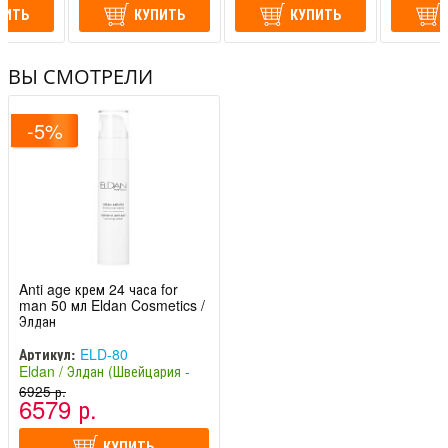
ПИТЬ
КУПИТЬ
КУПИТЬ
ВЫ СМОТРЕЛИ
-5%
Anti age крем 24 часа for
man 50 мл Eldan Cosmetics /
Элдан
Артикул:
ELD-80
Eldan / Элдан (Швейцария -
Италия)
6925 р.
6579 р.
КУПИТЬ