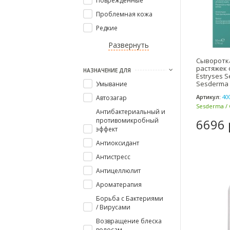
Поврежденные
Проблемная кожа
Редкие
Развернуть
Сыворотк
растяжек 
НАЗНАЧЕНИЕ ДЛЯ
Estryses S
Sesderma 
Умывание
Артикул:
40
Автозагар
Sesderma / 
Антибактериальный и
противомикробный
6696 
эффект
Антиоксидант
Антистресс
Антицеллюлит
Ароматерапия
Борьба с Бактериями
/ Вирусами
Возвращение блеска
волосам