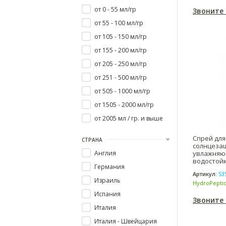
(США)
от 0 - 55 мл/гр
Звоните
от 55 - 100 мл/гр
от 105 - 150 мл/гр
от 155 - 200 мл/гр
от 205 - 250 мл/гр
от 251 - 500 мл/гр
от 505 - 1000 мл/гр
от 1505 - 2000 мл/гр
от 2005 мл / гр. и выше
Спрей для
СТРАНА
солнцеза
Англия
увлажня
водостойк
Германия
DEFENSE B
Артикул:
53
Израиль
HydroPeptid
(США)
Испания
Звоните
Италия
Италия - Швейцария