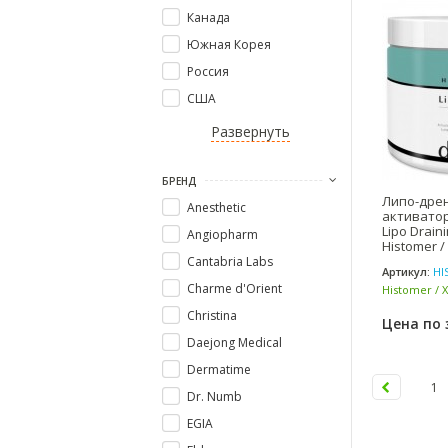
Канада
Южная Корея
Россия
США
Развернуть
БРЕНД
Липо-дрен
Anesthetic
активатор
Lipo Drain
Angiopharm
Histomer 
Cantabria Labs
Артикул:
HI
Charme d'Orient
Histomer / 
Christina
Цена по 
Daejong Medical
Dermatime
1
Dr. Numb
EGIA