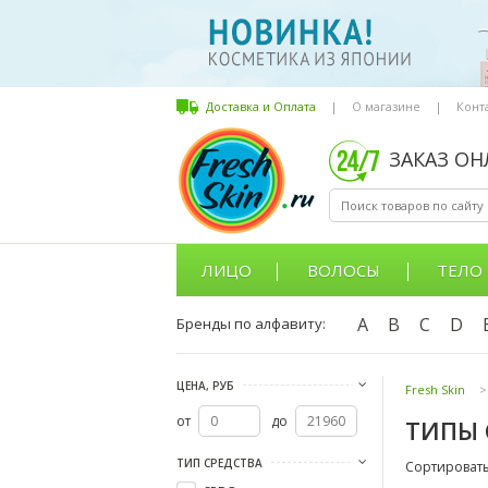
Доставка и Оплата
|
О магазине
|
Конт
ЗАКАЗ О
ЛИЦО
ВОЛОСЫ
ТЕЛО
A
B
C
D
Бренды по алфавиту:
ЦЕНА, РУБ
Fresh Skin
>
от
до
ТИПЫ 
ТИП СРЕДСТВА
Сортировать