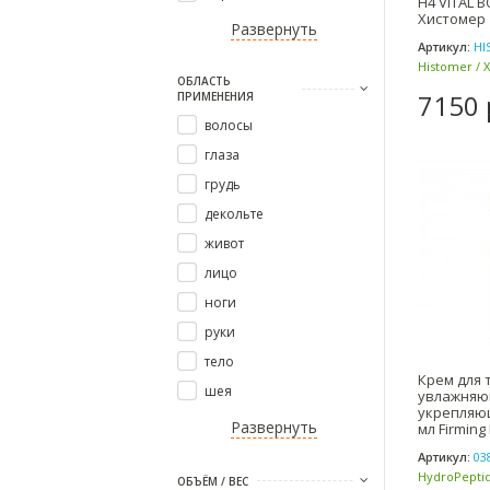
Н4 VITAL B
Хистомер
Развернуть
Артикул:
HI
Histomer / 
ОБЛАСТЬ
7150 
ПРИМЕНЕНИЯ
волосы
глаза
грудь
декольте
живот
лицо
ноги
руки
тело
Крем для 
шея
увлажняю
укрепляющ
Развернуть
мл Firming 
Hydropept
Артикул:
03
HydroPeptid
ОБЪЁМ / ВЕС