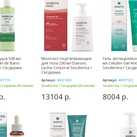
душа 500 мл
Молочко подтягивающее
Гель антицеллюл
el de Bano
для тела 200 мл Daeses
мл Celulex Gel Anti
/ Сесдерма
Leche Corporal Sesderma /
Sesderma / Сесд
Сесдерма
007176
Артикул:
40007420
Артикул:
40007523
Сесдерма (Испания)
Sesderma / Сесдерма (Испания)
Sesderma / Сесдерм
р.
13104 р.
8004 р.