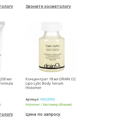
(США)
тологу
Звоните косметологу
200 мл
Концентрат 18 мл DRAIN O2
Hformula
Lipo Lytic Body Serum
Histomer
Артикул:
HISO2P03
)
Histomer / Хистомер (Италия)
тологу
Цена по запросу