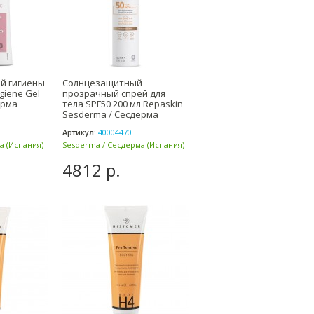
ой гигиены
Cолнцезащитный
ygiene Gel
прозрачный спрей для
ерма
тела SPF50 200 мл Repaskin
Sesderma / Сесдерма
Артикул:
40004470
а (Испания)
Sesderma / Сесдерма (Испания)
4812 р.