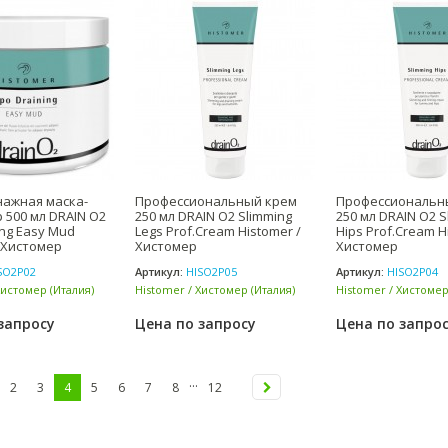
ажная маска-
Профессиональный крем
Профессиональн
 500 мл DRAIN O2
250 мл DRAIN O2 Slimming
250 мл DRAIN O2 S
ing Easy Mud
Legs Prof.Cream Histomer /
Hips Prof.Cream H
/ Хистомер
Хистомер
Хистомер
SO2P02
Артикул:
HISO2P05
Артикул:
HISO2P04
Хистомер (Италия)
Histomer / Хистомер (Италия)
Histomer / Хистомер
запросу
Цена по запросу
Цена по запро
...
2
3
4
5
6
7
8
12