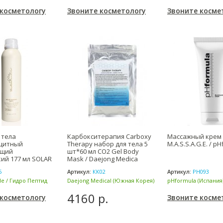
(США)
(США)
 косметологу
Звоните косметологу
Звоните косме
 тела
Карбокситерапия Carboxy
Массажный крем 
щитный
Therapy набор для тела 5
M.A.S.S.A.G.E. / p
ющий
шт*60 мл CO2 Gel Body
ий 177 мл SOLAR
Mask / Daejong Medica
ODY (SPF 40) Hyd
5
Артикул:
КК02
Артикул:
PH093
e / Гидро Пептид
Daejong Medical (Южная Корея)
pHformula (Испания
4160 р.
 косметологу
Звоните косме