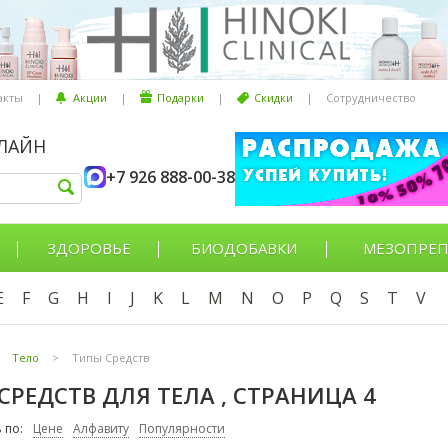
акты
|
Акции
|
Подарки
|
Скидки
|
Сотрудничество
НЛАЙН
+7 926 888-00-38
ЗДОРОВЬЕ
БИОДОБАВКИ
МЕЗОПРЕП
E
F
G
H
I
J
K
L
M
N
O
P
Q
S
T
V
Тело
>
Типы Средств
СРЕДСТВ ДЛЯ ТЕЛА , СТРАНИЦА 4
 по:
Цене
Алфавиту
Популярности