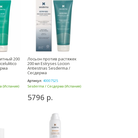
итный 200
Лосьон против растяжек
celulitico
200 мл Estryses Locion
ерма
Antiestrias Sesderma /
Сесдерма
Артикул:
40007525
а (Испания)
Sesderma / Сесдерма (Испания)
5796 р.