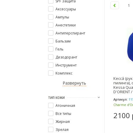
SPF Защита
1
Аксессуары
Ампулы
Анестетики
Антиперспирант
Бальзам
Гель
Дезодорант
Инструмент
Комплекс
Кессá (ру
Развернуть
пилинга), 
Kessa Qua
D'ORIENT 
ОРИЕНТ
ТИП КОЖИ
Артикул:
11
Charme d'Or
Атоничная
Ориент (Фр
2100 
Все типы
Жирная
Зрелая