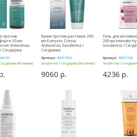
а против
Крем против растяжек 200
Гель для интимн
форте 50 мл
мл Estryses Crema
200 мл Intimate H
erum Antiestrias
Antiestrias Sesderma /
Sesderma / Сесд
/ Сесдерма
Сесдерма
000290
Артикул:
40007524
Артикул:
40007566
Сесдерма (Испания)
Sesderma / Сесдерма (Испания)
Sesderma / Сесдерм
р.
9060 р.
4236 р.