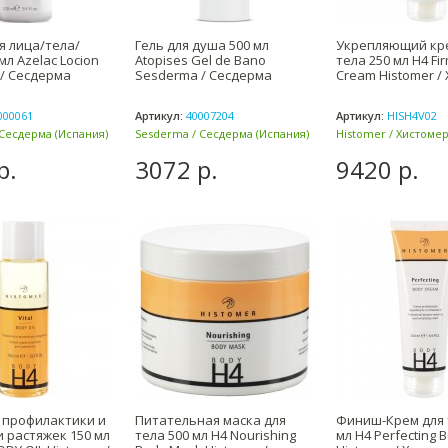
я лица/тела/
Гель для душа 500 мл
Укрепляющий кр
мл Azelac Locion
Atopises Gel de Bano
тела 250 мл H4 Fi
/ Сесдерма
Sesderma / Сесдерма
Cream Histomer /
000061
Артикул:
40007204
Артикул:
HISH4V02
Сесдерма (Испания)
Sesderma / Сесдерма (Испания)
Histomer / Хистомер
р.
3072 р.
9420 р.
 профилактики и
Питательная маска для
Финиш-Крем для 
 растяжек 150 мл
тела 500 мл H4 Nourishing
мл Н4 Perfecting 