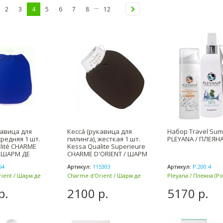
...
2
3
4
5
6
7
8
12
кавица для
Кессá (рукавица для
Набор Travel Sum
средняя 1 шт.
пилинга), жесткая 1 шт.
PLEYANA / ПЛЕЯН
lité CHARME
Kessa Qualite Superieure
/ ШАРМ ДЕ
CHARME D'ORIENT / ШАРМ
54
Артикул:
115303
Артикул:
P.200.4
ient / Шарм де
Charme d'Orient / Шарм де
Pleyana / Плеяна (Ро
анция)
Ориент (Франция)
р.
2100 р.
5170 р.