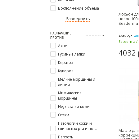
Восполнение объема
Лосьон дл
Развернуть
волос 100 
Sesderma 
НАЗНАЧЕНИЕ
Артикул:
40
ПРОТИВ
Sesderma / 
Акне
4032 
Гусиные лапки
Кератоз
Купероз
Мелкие морщины и
линии
Мимические
морщины
Недостатки кожи
Отеки
Патологии кожи и
слизистых рта и носа
Масло для
коррекции
Перхоть