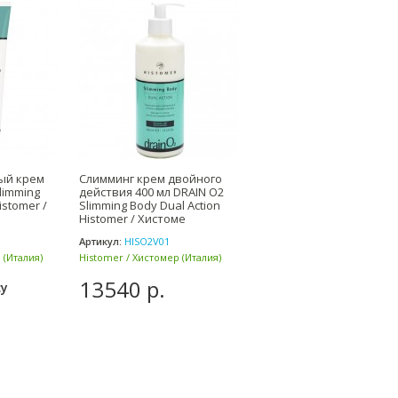
ый крем
Слимминг крем двойного
limming
действия 400 мл DRAIN O2
istomer /
Slimming Body Dual Action
Histomer / Хистоме
Артикул:
HISO2V01
 (Италия)
Histomer / Хистомер (Италия)
13540 р.
су