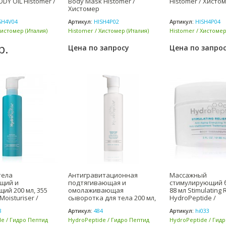
ODY OIL Histomer /
Body Mask Histomer /
Histomer / Хисто
Хистомер
SH4V04
Артикул:
HISH4P02
Артикул:
HISH4P04
Хистомер (Италия)
Histomer / Хистомер (Италия)
Histomer / Хистомер
р.
Цена по запросу
Цена по запро
тела
Антигравитационная
Массажный
щий и
подтягивающая и
стимулирующий 
ий 200 мл, 355
омолаживающая
88 мл ​Stimulating 
Moisturiser /
сыворотка для тела 200 мл,
HydroPeptide /
ide
355 мл Perfectin
ГидроПептид
8
Артикул:
484
Артикул:
hi033
e / Гидро Пептид
HydroPeptide / Гидро Пептид
HydroPeptide / Гид