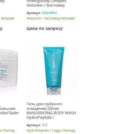
мер
Firming Body Complex
Histomer / Хистомер
Артикул:
HISH4P03
 (Италия)
Histomer / Хистомер (Италия)
су
Цена по запросу
Гель для глубокого
бальзам
очищения 200 мл
Relief Balm
INVIGORATING BODY WASH
HydroPeptide /
ГидроПептид
Артикул:
513
ро Пептид
HydroPeptide / Гидро Пептид