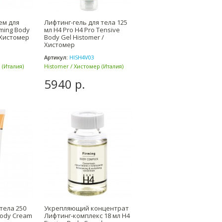
ем для
Лифтинг-гель для тела 125
rming Body
мл H4 Pro H4 Pro Tensive
 Хистомер
Body Gel Histomer /
Хистомер
Артикул:
HISH4V03
 (Италия)
Histomer / Хистомер (Италия)
5940 р.
тела 250
Укрепляющий концентрат
Body Cream
Лифтинг-комплекс 18 мл H4