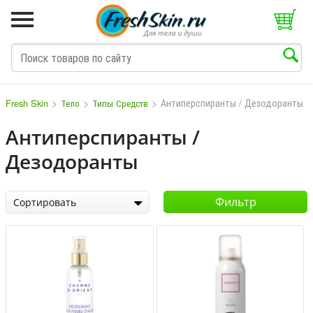
>
>
>
Антиперспиранты / Дезодоранты
Fresh Skin
Тело
Типы Средств
Антиперспиранты /
Дезодоранты
M
N
O
P
Q
S
T
V
W
Фильтр
Сортировать