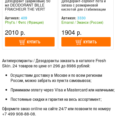
Дезодорант (шариковый) 50
Дезодорант-сорбент пота и
мл DEODORANT BILLE
запаха с розмариновой
FRAICHEUR THE VERT
кислотой для стабилизации
Phyt's / Фитс
pH 50 мл Emansi
Артикул:
409
Артикул:
3330
Phyt's / Фитс (Франция)
Emansi / Эманси (Россия)
2010 р.
1904 р.
КУПИТЬ
КУПИТЬ
Антиперспиранты / Дезодоранты заказать в каталоге Fresh
Skin. 24 товаров по цене от 296 до 8986 рублей:
Осуществим доставку в Москве и по всем регионам
России, можно забрать из пункта самовывоза;
Принимаем оплату через Visa и Mastercard или наличными;
Постоянные скидки и гарантия на весь ассортимент;
Оформите заказ online на сайте 24/7 или позвоните по номеру
+7 499 908-88-08.