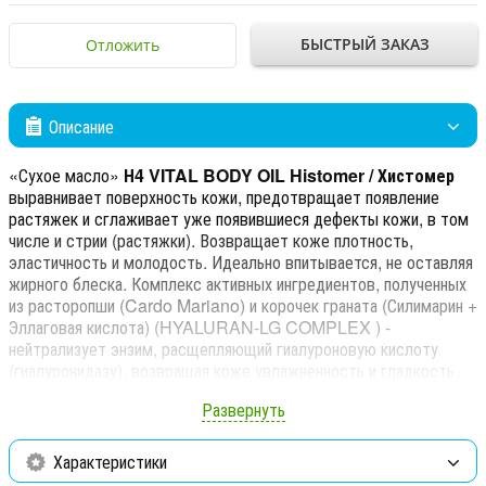
БЫСТРЫЙ ЗАКАЗ
Отложить
Описание
«Сухое масло»
Н4 VITAL BODY OIL Histomer / Хистомер
выравнивает поверхность кожи, предотвращает появление
растяжек и сглаживает уже появившиеся дефекты кожи, в том
числе и стрии (растяжки). Возвращает коже плотность,
эластичность и молодость. Идеально впитывается, не оставляя
жирного блеска. Комплекс активных ингредиентов, полученных
из расторопши (Cardo Mariano) и корочек граната (Силимарин +
Эллаговая кислота) (HYALURAN-LG COMPLEX ) -
нейтрализует энзим, расщепляющий гиалуроновую кислоту
(гиалуронидазу), возвращая коже увлажненность и гладкость.
Тандем коэнзима Q-10 и экстракта африканской березы
Развернуть
Anogeissus Leiocarpus (COLLAGENIC-Q10 COMPLEX)
нейтрализует энзим, разрушающий коллаген
(металлопротеиназу MMP), улучшает структуру
Характеристики
поддерживающих волокон коллагена и возвращает коже