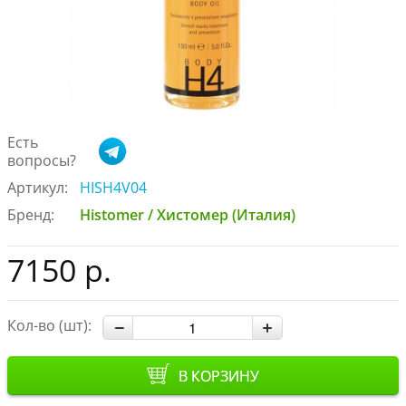
Есть
вопросы?
Артикул:
HISH4V04
Бренд:
Histomer / Хистомер (Италия)
7150 р.
Кол-во (шт):
В КОРЗИНУ