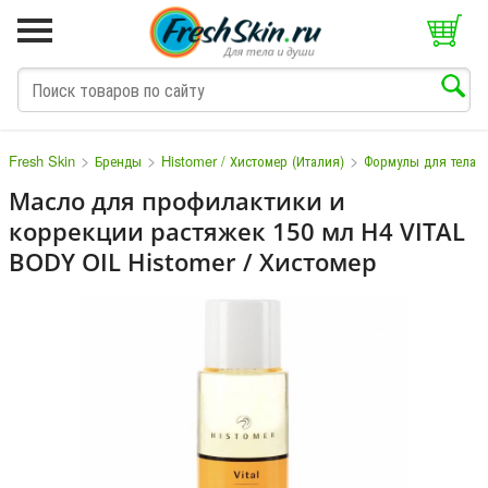
>
>
>
Fresh Skin
Бренды
Histomer / Хистомер (Италия)
Формулы для тела
Масло для профилактики и
коррекции растяжек 150 мл Н4 VITAL
M
N
O
P
Q
S
T
V
W
BODY OIL Histomer / Хистомер