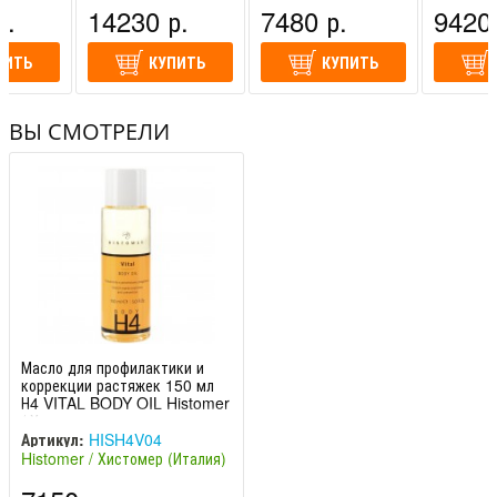
(Италия)
(Италия)
(Италия)
р.
14230 р.
7480 р.
9420 
ПИТЬ
КУПИТЬ
КУПИТЬ
ВЫ СМОТРЕЛИ
Масло для профилактики и
коррекции растяжек 150 мл
Н4 VITAL BODY OIL Histomer
/ Хистомер
Артикул:
HISH4V04
Histomer / Хистомер (Италия)