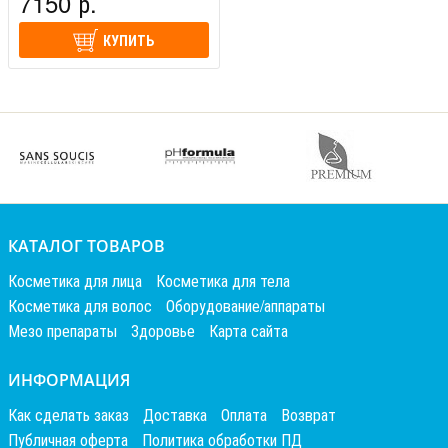
7150 р.
КУПИТЬ
КАТАЛОГ ТОВАРОВ
Косметика для лица
Косметика для тела
Косметика для волос
Оборудование/аппараты
Мезо препараты
Здоровье
Карта сайта
ИНФОРМАЦИЯ
Как сделать заказ
Доставка
Оплата
Возврат
Публичная оферта
Политика обработки ПД