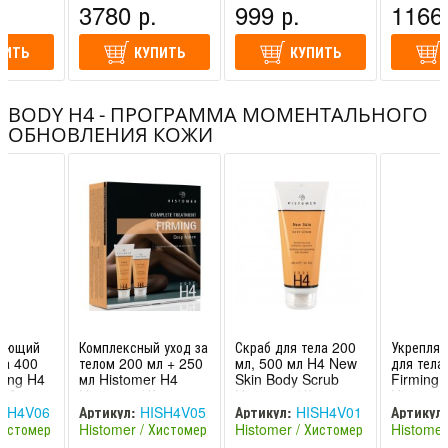
Рекомендуется использовать и во время переходного
.
3780 р.
999 р.
1166 
подросткового возраста, когда изменение фигуры
повышает риск появления растяжек.
ПИТЬ
КУПИТЬ
КУПИТЬ
Идеально для укрепления и тонизации тканей, в частности
во время диет в программах похудения.
BODY H4 - ПРОГРАММА МОМЕНТАЛЬНОГО
ОБНОВЛЕНИЯ КОЖИ
ляющий
Комплексный уход за
Скраб для тела 200
Укрепля
ла 400
телом 200 мл + 250
мл, 500 мл H4 New
для тела
ming H4
мл Histomer H4
Skin Body Scrub
Firming
AM
Histomer / Хистомер
Histomer / Хистомер
Histomer
Хистомер
SH4V06
Артикул:
HISH4V05
Артикул:
HISH4V01
Артикул:
Хистомер
Histomer / Хистомер
Histomer / Хистомер
Histomer