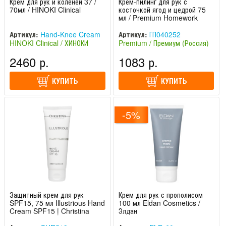
Крем для рук и коленей 37 /
Крем-пилинг для рук с
70мл / HINOKI Clinical
косточкой ягод и цедрой 75
мл / Premium Homework
Артикул:
Hand-Knee Cream
Артикул:
ГП040252
HINOKI Clinical / ХИНОКИ
Premium / Премиум (Россия)
Клиникал (Япония)
2460 р.
1083 р.
КУПИТЬ
КУПИТЬ
-5%
Защитный крем для рук
Крем для рук с прополисом
SPF15, 75 мл Illustrious Hand
100 мл Eldan Cosmetics /
Cream SPF15 | Christina
Элдан