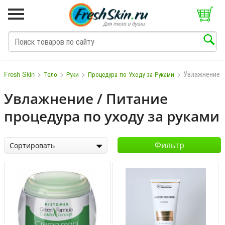
>
>
>
>
Увлажнение /
Fresh Skin
Тело
Руки
Процедура по Уходу за Руками
Увлажнение / Питание
процедура по уходу за руками
M
N
O
P
Q
S
T
V
W
Фильтр
Сортировать