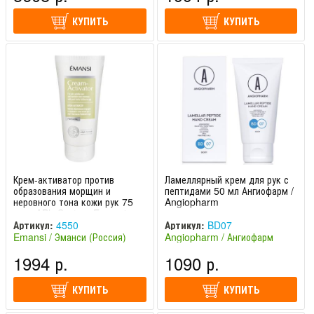
КУПИТЬ
КУПИТЬ
Крем-активатор против
Ламеллярный крем для рук с
образования морщин и
пептидами 50 мл Ангиофарм /
неровного тона кожи рук 75
Angiopharm
мл + APh-System Emansi
Артикул:
4550
Артикул:
BD07
Emansi / Эманси (Россия)
Angiopharm / Ангиофарм
(Россия)
1994 р.
1090 р.
КУПИТЬ
КУПИТЬ