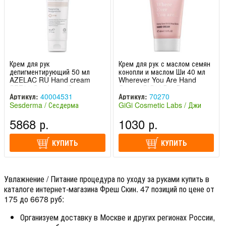
Крем для рук
Крем для рук с маслом семян
депигментирующий 50 мл
конопли и маслом Ши 40 мл
AZELAC RU Hand cream
Wherever You Are Hand
SPF30 Sesderma/Сесдерма
Cream GiGi / ДжиДжи
Артикул:
40004531
Артикул:
70270
Sesderma / Сесдерма
GiGi Cosmetic Labs / Джи
(Испания)
Джи (Израиль)
5868 р.
1030 р.
КУПИТЬ
КУПИТЬ
Увлажнение / Питание процедура по уходу за руками купить в
каталоге интернет-магазина Фреш Скин. 47 позиций по цене от
175 до 6678 руб:
Организуем доставку в Москве и других регионах России,