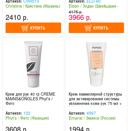
Артикул:
CHR513
Артикул:
ELD-60
Christina / Кристина (Израиль)
Eldan / Элдан (Швейцария -
Италия)
4175 р.
2410 р.
3966 р.
КУПИТЬ
КУПИТЬ
Крем для рук 40 гр CREME
Крем ламмелярной структуры
MAINS&ONGLES Phyt's /
для активирования системы
Фитс
увлажнения кожи рук 75 мл +
APh-System Emansi
Артикул:
122
Артикул:
4567
Phyt's / Фитс (Франция)
Emansi / Эманси (Россия)
3608 р.
1994 р.