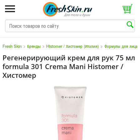
>
>
>
Fresh Skin
Бренды
Histomer / Хистомер (Италия)
Формулы для лица
Регенерирующий крем для рук 75 мл
formula 301 Crema Mani Histomer /
M
N
O
P
Q
S
T
V
W
Хистомер