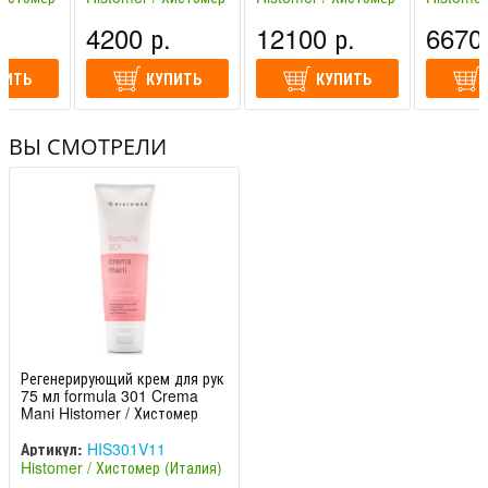
HIS301V11
HIS301V12
HIS301V
(Италия)
(Италия)
(Италия)
.
4200 р.
12100 р.
6670 
ПИТЬ
КУПИТЬ
КУПИТЬ
ВЫ СМОТРЕЛИ
Регенерирующий крем для рук
75 мл formula 301 Crema
Mani Histomer / Хистомер
Артикул:
HIS301V11
Histomer / Хистомер (Италия)