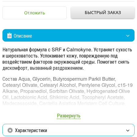
БЫСТРЫЙ ЗАКАЗ
Отложить
Описание
Натуральная формула с SRF и Calmokyne. Устраняет сухость
и шероховатость. Успокаивает кожу, поврежденную под
воздействием факторов окружающей среды. Помогает снять
дискомфорт, вызванный раздражением.
Состав Aqua, Glycerin, Butyrospermum Parkii Butter,
Cetearyl Olivate, Cetearyl Alcohol, Pentylene Glycol, c15-19
Alkane, Propanediol, Sorbitan Olivate, Hydrogenated Olive
Oil, Lactobionic Acid, Shikimic Acid, Tocopheryl Acetate,
Madecassoside, Centella Asiatica Meristem Cell Culture,
Olea Europaea Fruit Oil, Olea Oil Unsaponifiables, Sodium
Benzoate, Sodium Stearoyl Glutamate, Coco-Caprylate,
Развернуть
Cetyl Palmitate, Potassium Sorbate, Citric Acid, Lecithin,
Parfum, Tetrasodium Glutamate Diacetate, Tocopherol,
Характеристики
Ascorbyl Palmitate, Limonene, Citrus Aurantium Peel Oil,