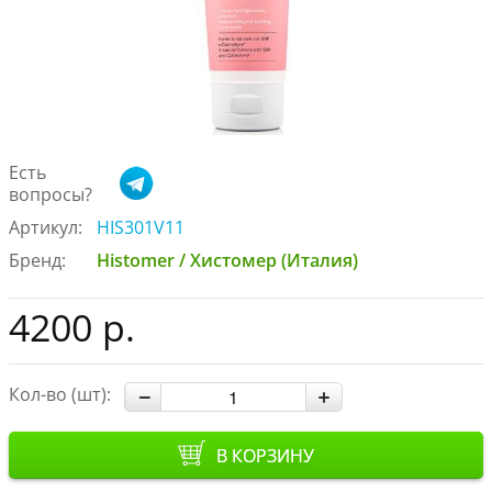
Есть
вопросы?
Артикул:
HIS301V11
Бренд:
Histomer / Хистомер (Италия)
4200 р.
Кол-во (шт):
В КОРЗИНУ