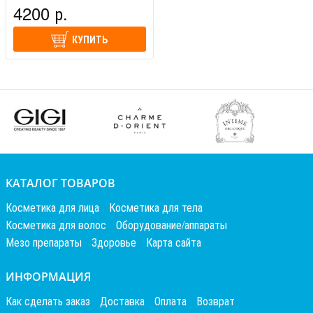
4200 р.
КУПИТЬ
КАТАЛОГ ТОВАРОВ
Косметика для лица
Косметика для тела
Косметика для волос
Оборудование/аппараты
Мезо препараты
Здоровье
Карта сайта
ИНФОРМАЦИЯ
Как сделать заказ
Доставка
Оплата
Возврат