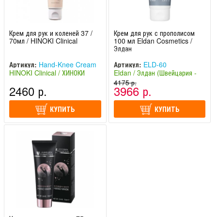
Крем для рук и коленей 37 /
Крем для рук с прополисом
70мл / HINOKI Clinical
100 мл Eldan Cosmetics /
Элдан
Артикул:
Hand-Knee Cream
Артикул:
ELD-60
HINOKI Clinical / ХИНОКИ
Eldan / Элдан (Швейцария -
Клиникал (Япония)
Италия)
4175 р.
2460 р.
3966 р.
КУПИТЬ
КУПИТЬ