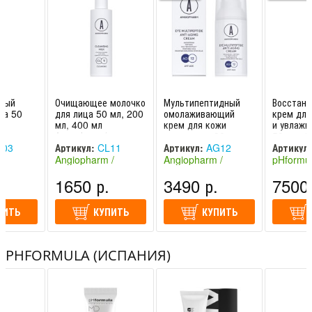
зный
Очищающее молочко
Мультипептидный
Восстан
ца 50
для лица 50 мл, 200
омолаживающий
крем для
мл, 400 мл
крем для кожи
и увлажн
Ангиофарм /
вокруг глаз 30 мл
50 мл, 1
Angiopharm
Ангиофарм /
мл P.O.S
03
Артикул:
CL11
Артикул:
AG12
Артикул:
Angiopharm
 /
Angiopharm /
Angiopharm /
pHformul
Россия)
Ангиофарм (Россия)
Ангиофарм (Россия)
.
1650 р.
3490 р.
7500 
ПИТЬ
КУПИТЬ
КУПИТЬ
PHFORMULA (ИСПАНИЯ)