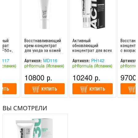
тный
Восстнавливающий
Активный
Восстан
нтрат
крем-концентрат
обновляющий
концентр
PF50+,
для ухода за кожей
концентрат для всех
с возрас
.V.
вокруг глаз 20 гр MD
типов кожи 30 мл
изменени
 50+ /
E.Y.E. Recovery Cre
A.C.T.I.V.E. formula
A.G.E. r
117
Артикул:
MD116
Артикул:
PH142
Артикул:
/ pHformula
pHfo
Испания)
pHformula (Испания)
pHformula (Испания)
pHformul
.
10800 р.
10240 р.
9700 
ПИТЬ
КУПИТЬ
КУПИТЬ
ВЫ СМОТРЕЛИ