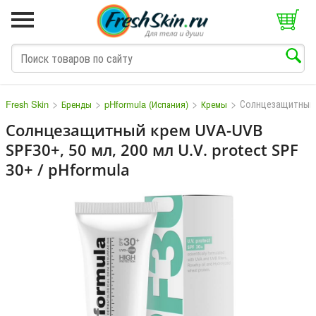
>
>
>
>
Солнцезащитный 
Fresh Skin
Бренды
pHformula (Испания)
Кремы
Солнцезащитный крем UVA-UVB
SPF30+, 50 мл, 200 мл U.V. protect SPF
M
N
O
P
Q
S
T
V
30+ / pHformula