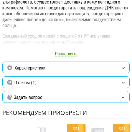
ультрафиолета, осуществляет доставку в кожу пептидного
комплекса. Помогают предотвратить повреждение ДНК клеток
кожи, обеспечивая антиоксидантную защиту, предотвращают
дальнейшие повреждения кожи, вызываемые воздействием
солнца.
Ежедневный уход за кожей с защитой от УФ-излучения,
увлажняющим и матирующим действием.
Рекомендовано для всех типов кожи.
Развернуть
Активные ингредиенты:
Характеристики
UVA и UVB фильтры
Отзывы (1)
Масло шиповника
Гидролизованный пшеничный белок
Задать вопрос
Без парабенов
РЕКОМЕНДУЕМ ПРИОБРЕСТИ
ХИТ
ХИТ