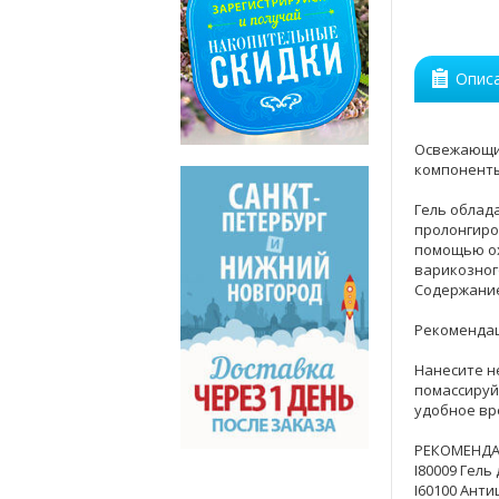
Опис
Освежающий
компоненты
Гель облад
пролонгиро
помощью ох
варикозног
Содержание
Рекомендац
Нанесите н
помассируй
удобное вре
РЕКОМЕНДА
I80009 Гель
I60100 Антиц