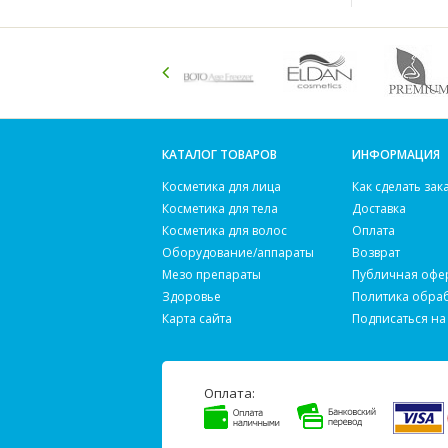
КАТАЛОГ ТОВАРОВ
ИНФОРМАЦИЯ
Косметика для лица
Как сделать зак
Косметика для тела
Доставка
Косметика для волос
Оплата
Оборудование/аппараты
Возврат
Мезо препараты
Публичная офе
Здоровье
Политика обра
Карта сайта
Подписаться на
Оплата: