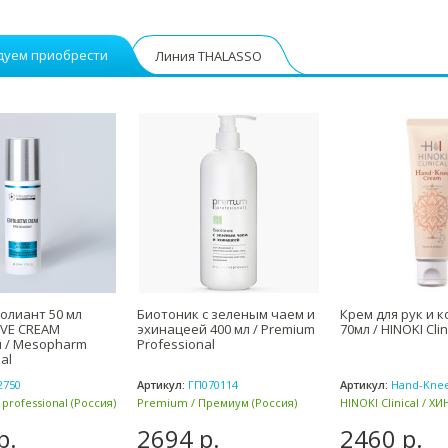
дуем приобрести
Линия THALASSO
олиант 50 мл
Биотоник с зеленым чаем и
Крем для рук и к
IVE CREAM
эхинацеей 400 мл / Premium
70мл / HINOKI Clin
 / Mesopharm
Professional
al
2750
Артикул:
ГП070114
Артикул:
Hand-Kne
rofessional (Россия)
Premium / Премиум (Россия)
HINOKI Clinical / Х
Клиникал (Япония)
р.
2694 р.
2460 р.