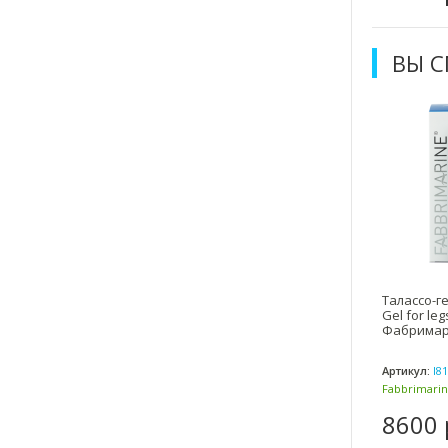
ВЫ 
Талассо-ге
Gel for leg
Фабрима
Артикул:
I81
Fabbrimari
(Италия)
8600 