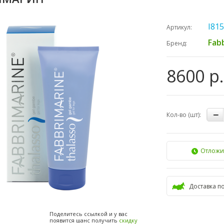
I81
Артикул:
Fab
Бренд:
8600 р.
Кол-во (шт):
Отложи
Доставка п
Поделитесь ссылкой и у вас
появится шанс получить
скидку