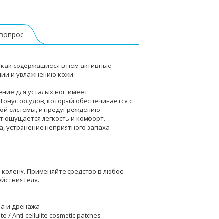
 вопрос
я как содержащиеся в нем активные
ции и увлажнению кожи.
ние для усталых ног, имеет
онус сосудов, который обеспечивается с
ой системы, и предупреждению
т ощущается легкость и комфорт.
, устранение неприятного запаха.
к колену. Применяйте средство в любое
йствия геля.
ма и дренажа
 / Anti-cellulite cosmetic patches