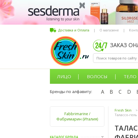
Доставка и Оплата
|
О магазине
|
Конт
ЗАКАЗ О
ЛИЦО
ВОЛОСЫ
ТЕЛО
A
B
C
D
Бренды по алфавиту:
Fresh Skin
>
Fabbrimarine /
Талассо-гель 
Фабримарин (Италия)
ТАЛАС
ФАБР
КАТАЛОГ БРЕНДА