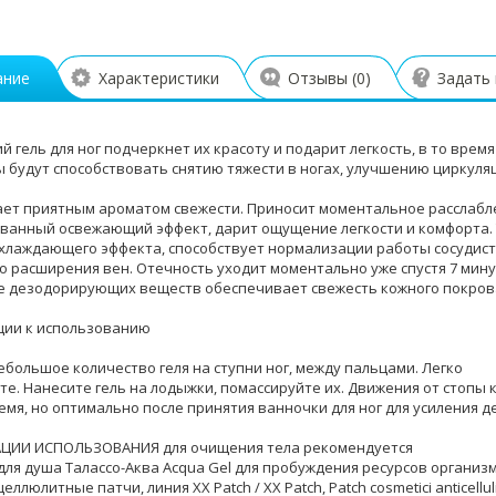
ание
Характеристики
Отзывы (
0
)
Задать
 гель для ног подчеркнет их красоту и подарит легкость, в то врем
 будут способствовать снятию тяжести в ногах, улучшению циркуля
ает приятным ароматом свежести. Приносит моментальное расслабле
ванный освежающий эффект, дарит ощущение легкости и комфорта. Т
лаждающего эффекта, способствует нормализации работы сосудист
о расширения вен. Отечность уходит моментально уже спустя 7 мину
 дезодорирующих веществ обеспечивает свежесть кожного покрова
ии к использованию
ебольшое количество геля на ступни ног, между пальцами. Легко
те. Нанесите гель на лодыжки, помассируйте их. Движения от стопы 
мя, но оптимально после принятия ванночки для ног для усиления де
ЦИИ ИСПОЛЬЗОВАНИЯ для очищения тела рекомендуется
 для душа Талассо-Аква Acqua Gel для пробуждения ресурсов организ
еллюлитные патчи, линия XX Patch / XX Patch, Patch сosmetici anticellulite