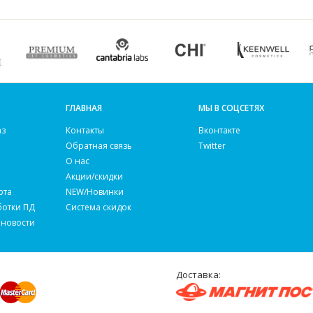
ГЛАВНАЯ
МЫ В СОЦСЕТЯХ
аз
Контакты
Вконтакте
Обратная связь
Twitter
О нас
Акции/скидки
рта
NEW/Новинки
ботки ПД
Система скидок
 новости
Доставка: