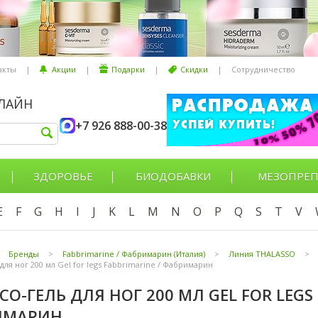
акты
|
Акции
|
Подарки
|
Скидки
|
Сотрудничество
НЛАЙН
+7 926 888-00-38
ЗДОРОВЬЕ
БИОДОБАВКИ
МЕЗОПРЕП
E
F
G
H
I
J
K
L
M
N
O
P
Q
S
T
V
Бренды
>
Fabbrimarine / Фабримарин (Италия)
>
Линия THALASSO
>
для ног 200 мл Gel for legs Fabbrimarine / Фабримарин
СО-ГЕЛЬ ДЛЯ НОГ 200 МЛ GEL FOR LEGS 
ИМАРИН