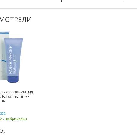
СМОТРЕЛИ
ль для ног 200 мл
s Fabbrimarine /
рин
502
ne / Фабримарин
р.