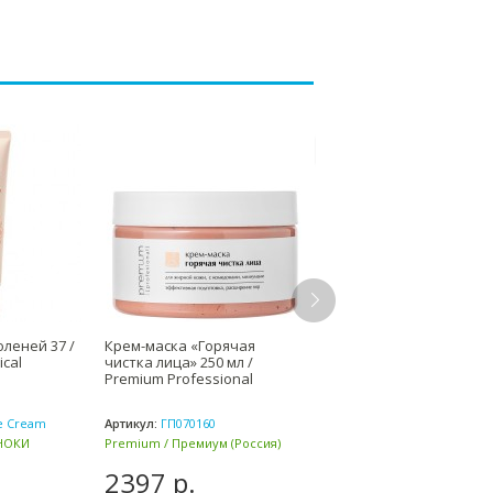
ХИТ
оленей 37 /
Крем-маска «Горячая
Антикуперозный крем 
ical
чистка лица» 250 мл /
лица 50 мл, 200 мл
Premium Professional
Ангиофарм / Angiophar
e Cream
Артикул:
ГП070160
Артикул:
AC03
ИНОКИ
Premium / Премиум (Россия)
Angiopharm / Ангиофарм
(Россия)
2397 р.
2750 р.