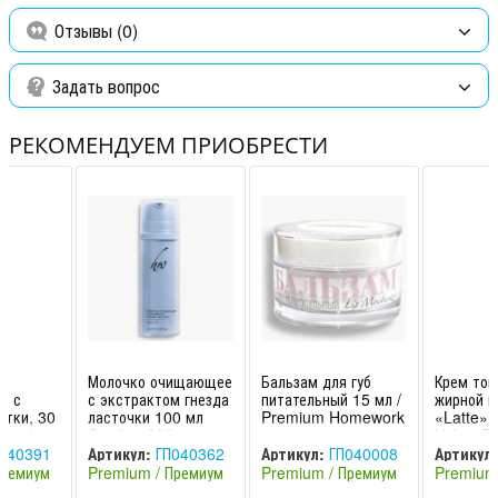
Отзывы (0)
Задать вопрос
РЕКОМЕНДУЕМ ПРИОБРЕСТИ
Молочко очищающее
Бальзам для губ
Крем тон
я с
с экстрактом гнезда
питательный 15 мл /
жирной к
итки, 30
ласточки 100 мл
Premium Homework
«Latte» 
qua /
Swallow Milk
Velvet Pe
omework
Премиум / Premium
Premium
040391
Артикул:
ГП040362
Артикул:
ГП040008
Артикул:
Homewor
Премиум
Premium / Премиум
Premium / Премиум
Premium
(Россия)
(Россия)
(Россия)