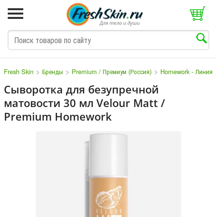
>
>
>
Fresh Skin
Бренды
Premium / Премиум (Россия)
Homework - Линия 
Сыворотка для безупречной
матовости 30 мл Velour Matt /
M
N
O
P
Q
S
T
V
W
Premium Homework