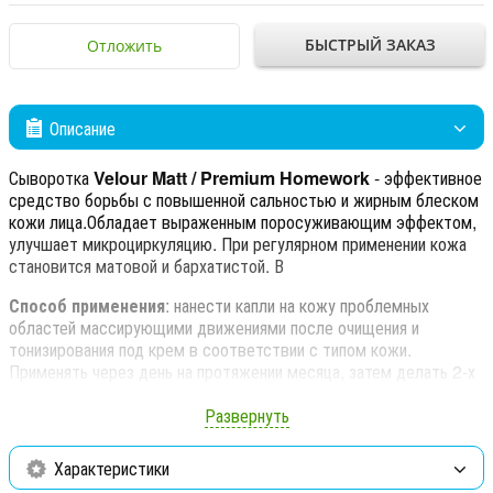
БЫСТРЫЙ ЗАКАЗ
Отложить
Описание
Сыворотка
Velour Matt / Premium Homework
- эффективное
средство борьбы с повышенной сальностью и жирным блеском
кожи лица.Обладает выраженным поросуживающим эффектом,
улучшает микроциркуляцию. При регулярном применении кожа
становится матовой и бархатистой. В
Способ применения
: нанести капли на кожу проблемных
областей массирующими движениями после очищения и
тонизирования под крем в соответствии с типом кожи.
Применять через день на протяжении месяца, затем делать 2-х
недельный перерыв.
Развернуть
Активные компоненты:
экстракт зеленого томата, Bioline, L-
аргинин, кедра масло эфирное.
Характеристики