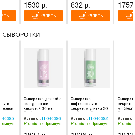
.
1530 р.
832 р.
1757 
ПИТЬ
КУПИТЬ
КУПИТЬ
СЫВОРОТКИ
Сыворотка для губ с
Сыворотка
Сыворотк
ная с
гиалуроновой
лифтинговая с
секретом
азерной
кислотой 30 мл
секретом улитки 30
мл Secret
30 мл
Perfect Lips /
мл Secret Serum /
Premium
 /
Premium Homework
Premium Homework
040395
Артикул:
ГП040396
Артикул:
ГП040392
Артикул:
omewor
Премиум
Premium / Премиум
Premium / Премиум
Premium
(Россия)
(Россия)
(Россия)
.
1837 р.
1936 р.
1942 