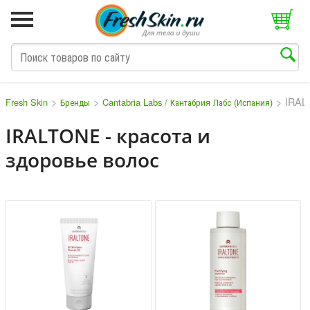
>
>
>
IRALT
Fresh Skin
Бренды
Cantabria Labs / Кантабрия Лабс (Испания)
IRALTONE - красота и
здоровье волос
M
N
O
P
Q
S
T
V
W