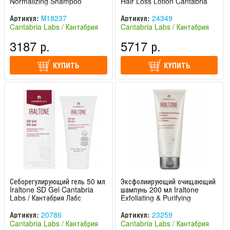
Normalizing Shampoo
Hair Loss Lotion Cantabria
Cantabria Labs / Кантабрия
Labs / Кантабрия Лабс
Лабс
Артикул:
М18237
Артикул:
24349
Cantabria Labs / Кантабрия
Cantabria Labs / Кантабрия
Лабс (Испания)
Лабс (Испания)
3187 р.
5717 р.
КУПИТЬ
КУПИТЬ
Себорегулирующий гель 50 мл
Эксфолиирующий очищающий
Iraltone SD Gel Cantabria
шампунь 200 мл Iraltone
Labs / Кантабрия Лабс
Exfoliating & Purifying
Shampoo Cantabria Labs /
Кантабрия Лабс
Артикул:
20786
Артикул:
23259
Cantabria Labs / Кантабрия
Cantabria Labs / Кантабрия