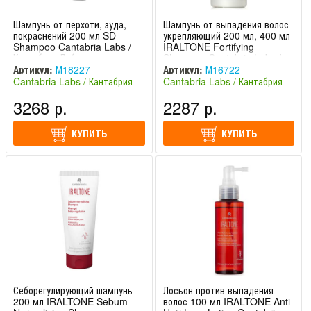
Шампунь от перхоти, зуда,
Шампунь от выпадения волос
покраснений 200 мл SD
укрепляющий 200 мл, 400 мл
Shampoo Cantabria Labs /
IRALTONE Fortifying
Кантабрия Лабс
Shampoo Cantabria Labs /
Кантабрия Лабс
Артикул:
М18227
Артикул:
М16722
Cantabria Labs / Кантабрия
Cantabria Labs / Кантабрия
Лабс (Испания)
Лабс (Испания)
3268 р.
2287 р.
КУПИТЬ
КУПИТЬ
Себорегулирующий шампунь
Лосьон против выпадения
200 мл IRALTONE Sebum-
волос 100 мл IRALTONE Anti-