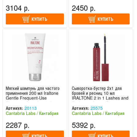
Лабс (Испания)
Лабс (Испания)
3104 р.
2450 р.
КУПИТЬ
КУПИТЬ
Мягкий шампунь для частого
Сыворотка-бустер 2х1 для
применения 200 мл Iraltone
бровей и ресниц 10 мл
Gentle Frequent-Use
IRALTONE 2 in 1 Lashes and
Shampoo Cantabria Labs /
Eyebrows Serum Booster
Кантабрия Лабс
Cantabria Labs / Кантабрия
Артикул:
20113
Артикул:
25575
Лабс
Cantabria Labs / Кантабрия
Cantabria Labs / Кантабрия
Лабс (Испания)
Лабс (Испания)
2287 р.
5392 р.
КУПИТЬ
КУПИТЬ