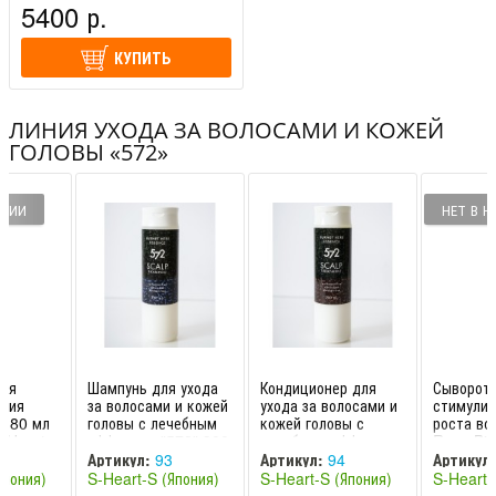
Dimethylamine, Pentasodium Pentetate, Menthol, Seaweed
5400 р.
Extract, Sea Salt, Sanguisorba Officinalis Root Extract,
Fragrance
КУПИТЬ
ЛИНИЯ УХОДА ЗА ВОЛОСАМИ И КОЖЕЙ
ГОЛОВЫ «572»
ИЧИИ
НЕТ В 
для
Шампунь для ухода
Кондиционер для
Сыворотк
ания
за волосами и кожей
ухода за волосами и
стимулир
 180 мл
головы с лечебным
кожей головы с
роста во
-Heart-
эффектом "572" 300
лечебным эффектом
Reve Bio
мл S-He
"572" 300 мл
S
Артикул:
93
Артикул:
94
Артикул:
Япония)
S-Heart-S (Япония)
S-Heart-S (Япония)
S-Heart-