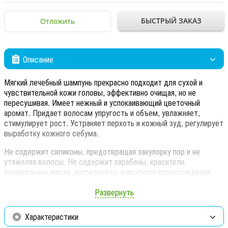
БЫСТРЫЙ ЗАКАЗ
Отложить
Описание
Мягкий лечебный шампунь прекрасно подходит для сухой и
чувствительной кожи головы, эффективно очищая, но не
пересушивая. Имеет нежный и успокаивающий цветочный
аромат. Придает волосам упругость и объем, увлажняет,
стимулирует рост. Устраняет перхоть и кожный зуд, регулирует
выработку кожного себума.
Не содержит силиконы, предотвращая закупорку пор и не
утяжеляя волосы. Не содержит парабены, красители,
минеральные масла, ингредиенты животного происхождения,
нефтесодержащие ПАВ.
Развернуть
Активные компоненты:
Характеристики
Дикалий глицирризинат