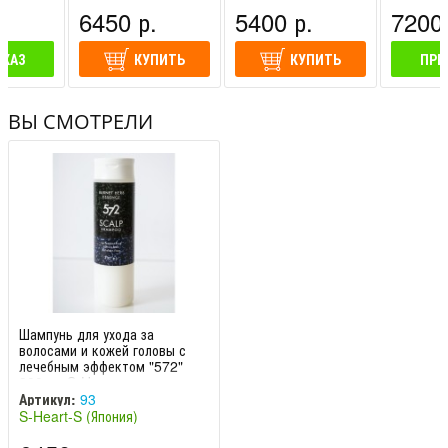
.
6450 р.
5400 р.
7200 
АКАЗ
КУПИТЬ
КУПИТЬ
ПРЕ
ВЫ СМОТРЕЛИ
Шампунь для ухода за
волосами и кожей головы с
лечебным эффектом "572"
300 мл S-He
Артикул:
93
S-Heart-S (Япония)