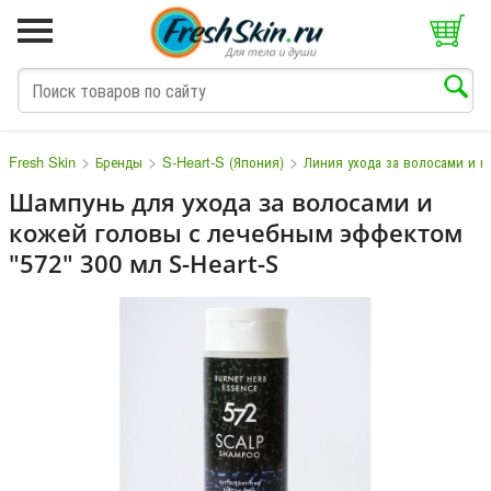
>
>
>
Fresh Skin
Бренды
S-Heart-S (Япония)
Линия ухода за волосами и 
Шампунь для ухода за волосами и
кожей головы с лечебным эффектом
M
N
O
P
Q
S
T
V
W
"572" 300 мл S-Heart-S