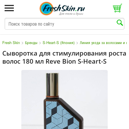
>
>
>
Fresh Skin
Бренды
S-Heart-S (Япония)
Линия ухода за волосами и 
Сыворотка для стимулирования роста
волос 180 мл Reve Bion S-Heart-S
M
N
O
P
Q
S
T
V
W