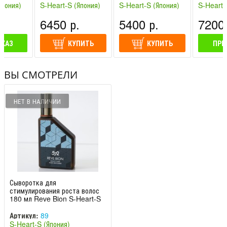
Япония)
S-Heart-S (Япония)
S-Heart-S (Япония)
S-Heart-
компонента приводит к активизации клеток.
.
6450 р.
5400 р.
7200 
Экстракт арники - оказывает противовоспалительное
действие, седативный эффект, эффект стимулирования
АКАЗ
КУПИТЬ
КУПИТЬ
ПРЕ
кровообращения.
Экстракт плюща - противовоспалительный,
ВЫ СМОТРЕЛИ
антибактериальный, увлажняющий компонент, ускоряет
процесс кровообращения.
НЕТ В НАЛИЧИИ
Экстракт хвоща полевого - обладает увлажняющим
действием, стимулирует производство
высокомолекулярного гиалурона в коже.
Экстракт зверобоя - противовоспалительный компонент,
активатор роста клеток, традиционное средство для
восстановления волос.
Экстракт шалфея - является противовоспалительным,
Сыворотка для
антибактериальным, стимулирующий кровообращение
стимулирования роста волос
180 мл Reve Bion S-Heart-S
компонентом, обладает дезодорирующим свойством.
Артикул:
89
Экстракт тысячелистника - противовоспалительный
S-Heart-S (Япония)