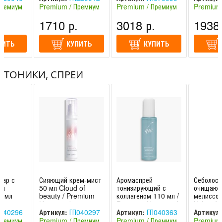
Премиум
Premium / Премиум
Premium / Премиум
Premium
(Россия)
(Россия)
(Россия)
1710 р.
3018 р.
1938 
ПИТЬ
КУПИТЬ
КУПИТЬ
ТОНИКИ, СПРЕИ
гар с
Сияющий крем-мист
Аромаспрей
Себолось
им
50 мл Cloud of
тонизирующий с
очищающ
0 мл
beauty / Premium
коллагеном 110 мл /
мелиссой
/
Homework
Premium Homework
Velour W
omework
Premium
040296
Артикул:
ГП040297
Артикул:
ГП040363
Артикул:
Премиум
Premium / Премиум
Premium / Премиум
Premium