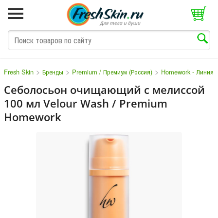
>
>
>
Fresh Skin
Бренды
Premium / Премиум (Россия)
Homework - Линия 
Себолосьон очищающий с мелиссой
100 мл Velour Wash / Premium
M
N
O
P
Q
S
T
V
W
Homework