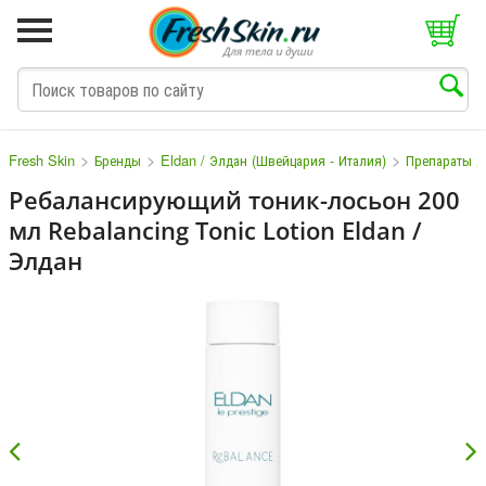
>
>
>
Fresh Skin
Бренды
Eldan / Элдан (Швейцария - Италия)
Препараты д
Ребалансирующий тоник-лосьон 200
мл Rebalancing Tonic Lotion Eldan /
M
N
O
P
Q
S
T
V
W
Элдан