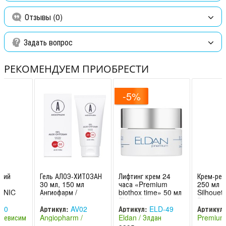
Отзывы (0)
Способ применения: смочить тоником косметический диск,
протереть лицо, шею и область декольте. Не применять для
периорбитальной зоны!
Задать вопрос
РЕКОМЕНДУЕМ ПРИОБРЕСТИ
-5%
щий
Гель АЛОЭ-ХИТОЗАН
Лифтинг крем 24
Крем-рес
л
30 мл, 150 мл
часа «Premium
250 мл El
ONIC
Ангиофарм /
biothox time» 50 мл
Silhouett
Angiopharm
Eldan Cosmetics /
Premium
Элдан
40
Артикул:
AV02
Артикул:
ELD-49
Артикул:
 Левисим
Angiopharm /
Eldan / Элдан
Premium