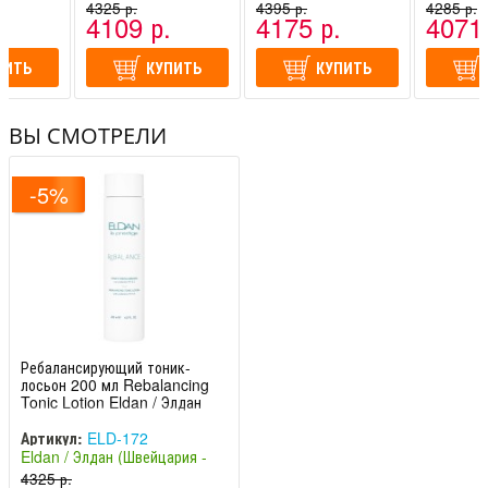
-
(Швейцария -
4325 р.
(Швейцария -
4395 р.
(Швейцар
4285 р.
.
4109 р.
4175 р.
4071 
Италия)
Италия)
Италия)
ПИТЬ
КУПИТЬ
КУПИТЬ
ВЫ СМОТРЕЛИ
-5%
Ребалансирующий тоник-
лосьон 200 мл Rebalancing
Tonic Lotion Eldan / Элдан
Артикул:
ELD-172
Eldan / Элдан (Швейцария -
Италия)
4325 р.