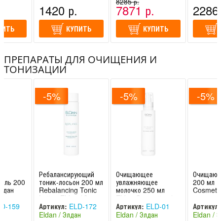
Ангиофарм (Россия)
(Швейцария -
8285 р.
(Россия)
.
1420 р.
7871 р.
2286 
Италия)
ПИТЬ
КУПИТЬ
КУПИТЬ
ПРЕПАРАТЫ ДЛЯ ОЧИЩЕНИЯ И
ТОНИЗАЦИИ
-5%
-5%
-5%
Ребалансирующий
Очищающее
Очищающ
гель 200
тоник-лосьон 200 мл
увлажняющее
200 мл E
Элдан
Rebalancing Tonic
молочко 250 мл
Cosmetic
Lotion Eldan / Элдан
Eldan Cosmetics /
Элдан
D-159
Артикул:
ELD-172
Артикул:
ELD-01
Артикул:
ан
Eldan / Элдан
Eldan / Элдан
Eldan / 