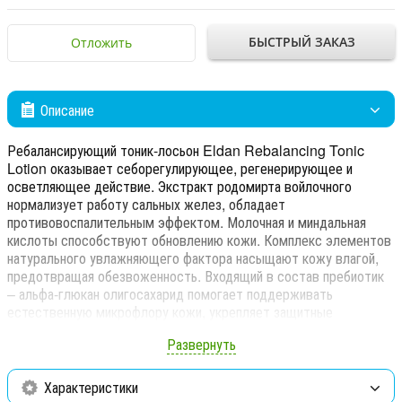
БЫСТРЫЙ ЗАКАЗ
Отложить
Описание
Ребалансирующий тоник-лосьон Eldan Rebalancing Tonic
Lotion оказывает себорегулирующее, регенерирующее и
осветляющее действие. Экстракт родомирта войлочного
нормализует работу сальных желез, обладает
противовоспалительным эффектом. Молочная и миндальная
кислоты способствуют обновлению кожи. Комплекс элементов
натурального увлажняющего фактора насыщают кожу влагой,
предотвращая обезвоженность. Входящий в состав пребиотик
– альфа-глюкан олигосахарид помогает поддерживать
естественную микрофлору кожи, укрепляет защитные
механизмы, снижает чувствительность и успокаивает.
Развернуть
Средство восстанавливает естественный уровень pH кожи,
улучшает состояние микробиома и готовит к нанесению
последующих средств ухода. Не содержит спирт. Не
Характеристики
раздражает кожу.