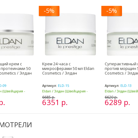
-5%
-5%
щий крем с
Крем 24 часа с
Суперактивный 
 протеинами 50
микросферами 50 мл Eldan
против морщин 5
osmetics / Элдан
Cosmetics / Элдан
Cosmetics / Элда
D-09
Артикул:
ELD-15
Артикул:
ELD-13
ан (Швейцария -
Eldan / Элдан (Швейцария -
Eldan / Элдан (Шве
Италия)
Италия)
6685 р.
6620 р.
р.
6351 р.
6289 р.
СМОТРЕЛИ