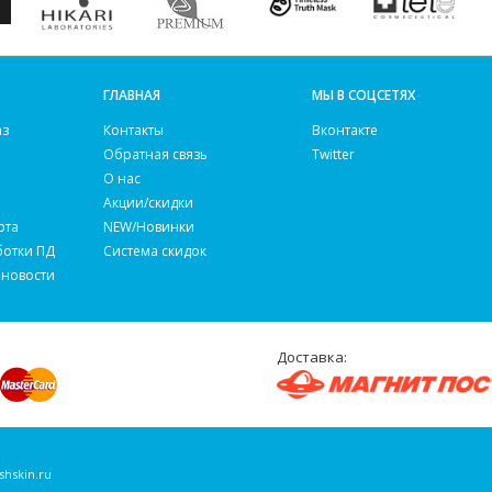
ГЛАВНАЯ
МЫ В СОЦСЕТЯХ
аз
Контакты
Вконтакте
Обратная связь
Twitter
О нас
Акции/скидки
рта
NEW/Новинки
ботки ПД
Система скидок
 новости
Доставка:
shskin.ru