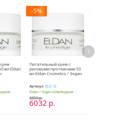
-5%
-5%
крем
Питательный крем с
Крем омолаживающий
0 мл Eldan
рисовыми протеинами 50
DMAE Anti-Aging Cream 
н
мл Eldan Cosmetics / Элдан
Eldan Cosmetics / Элдан
Артикул:
ELD-12
Артикул:
ELD-116
йцария -
Eldan / Элдан (Швейцария -
Eldan / Элдан (Швейцария -
Италия)
Италия)
6350 р.
6935 р.
6032 р.
6588 р.