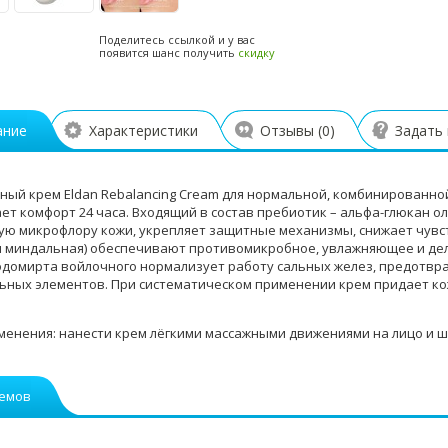
Поделитесь ссылкой и у вас
появится шанс получить
скидку
ание
Характеристики
Отзывы (
0
)
Задать
жный крем Eldan Rebalancing Cream для нормальной, комбинированно
ет комфорт 24 часа. Входящий в состав пребиотик – альфа-глюкан 
ую микрофлору кожи, укрепляет защитные механизмы, снижает чувст
и миндальная) обеспечивают противомикробное, увлажняющее и д
одомирта войлочного нормализует работу сальных желез, предотв
ьных элементов. При систематическом применении крем придает кож
менения: нанести крем лёгкими массажными движениями на лицо и 
ремов