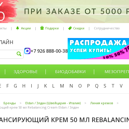
акты
|
Акции
|
Подарки
|
Скидки
|
Сотрудничество
НЛАЙН
+7 926 888-00-38
ЗДОРОВЬЕ
БИОДОБАВКИ
МЕЗОПРЕП
E
F
G
H
I
J
K
L
M
N
O
P
Q
S
T
V
Бренды
>
Eldan / Элдан (Швейцария - Италия)
>
Линия кремов
>
щий крем 50 мл Rebalancing Cream Eldan / Элдан
АНСИРУЮЩИЙ КРЕМ 50 МЛ REBALANCIN