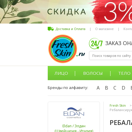
Доставка и Оплата
|
О магазине
|
Конт
ЗАКАЗ О
ЛИЦО
ВОЛОСЫ
ТЕЛО
A
B
C
D
Бренды по алфавиту:
Fresh Skin
>
Ребалансирую
РЕБАЛ
Eldan / Элдан
(Швейцария - Италия)