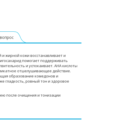
 вопрос
й и жирной кожи восстанавливает и
олигосахарид помогает поддерживать
вительность и успокаивает. AHA кислоты
еликатное отшелушивающее действие.
ращая образование комедонов и
е гладкость, ровный тон и здоровое
шею после очищения и тонизации