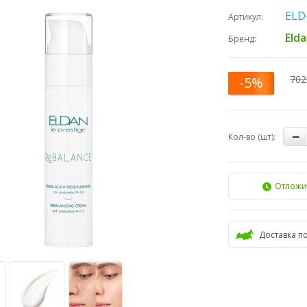
ELD
Артикул:
Eld
Бренд:
702
-5%
Кол-во (шт):
Отложи
Доставка п