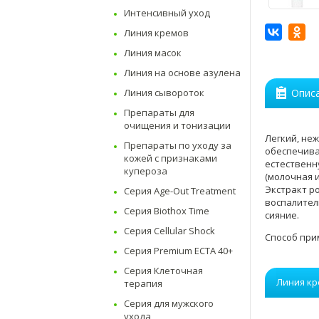
Интенсивный уход
Линия кремов
Линия масок
Линия на основе азулена
Линия сывороток
Опис
Препараты для
очищения и тонизации
Легкий, не
Препараты по уходу за
обеспечива
кожей с признаками
естественн
купероза
(молочная 
Экстракт р
Серия Age-Out Treatment
воспалител
Серия Biothox Time
сияние.
Серия Cellular Shock
Способ при
Серия Premium ECTA 40+
Серия Клеточная
Линия к
терапия
Серия для мужского
ухода