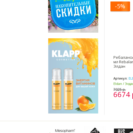
-5%
Ребаланс
мл Rebalan
Элдан
Артикул:
EL
Eldan / Элд
Италия)
7025 р.
6674 