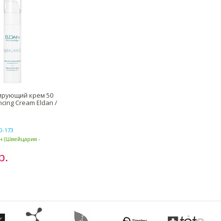
ирующий крем 50
cing Cream Eldan /
D-173
ан (Швейцария -
р.