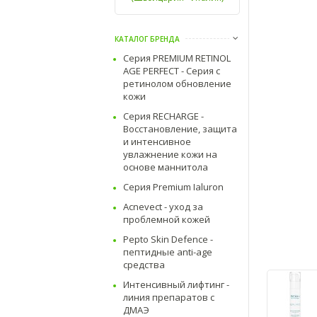
КАТАЛОГ БРЕНДА
Серия PREMIUM RETINOL
AGE PERFECT - Серия с
ретинолом обновление
кожи
Серия RECHARGE -
Восстановление, защита
и интенсивное
увлажнение кожи на
основе маннитола
Серия Premium Ialuron
Acnevect - уход за
проблемной кожей
Pepto Skin Defence -
пептидные anti-age
средства
Интенсивный лифтинг -
линия препаратов с
ДМАЭ