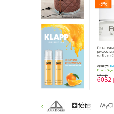
-5%
Питательн
рисовыми
мл Eldan C
Артикул:
EL
Eldan / Элд
Италия)
6350 р.
6032 