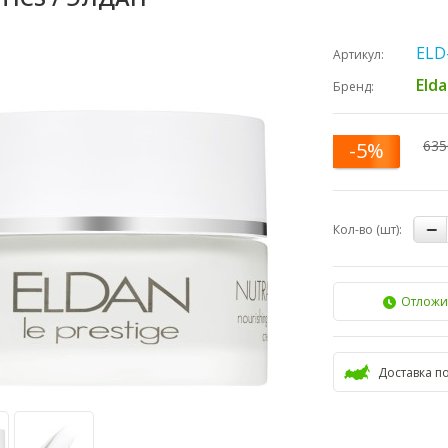
ELD
Артикул:
Eld
Бренд:
635
-5%
Кол-во (шт):
Отложи
Доставка п