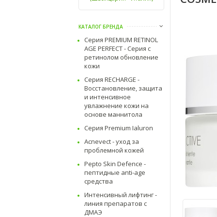
КАТАЛОГ БРЕНДА
Серия PREMIUM RETINOL
AGE PERFECT - Серия с
ретинолом обновление
кожи
Серия RECHARGE -
Восстановление, защита
и интенсивное
увлажнение кожи на
основе маннитола
Серия Premium Ialuron
Acnevect - уход за
проблемной кожей
Pepto Skin Defence -
пептидные anti-age
средства
Интенсивный лифтинг -
линия препаратов с
ДМАЭ