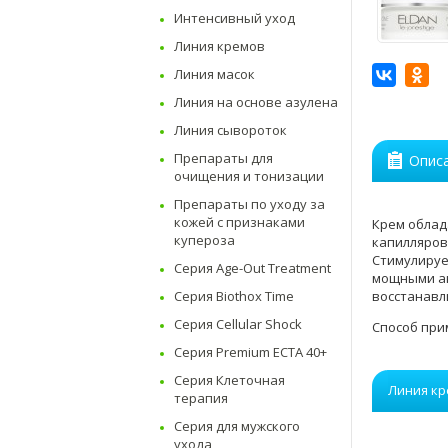
Интенсивный уход
Линия кремов
Линия масок
Линия на основе азулена
Линия сывороток
Препараты для
Опис
очищения и тонизации
Препараты по уходу за
кожей с признаками
Крем облад
купероза
капилляров
Стимулируе
Серия Age-Out Treatment
мощными ан
Серия Biothox Time
восстанавл
Серия Cellular Shock
Способ при
Серия Premium ECTA 40+
Серия Клеточная
Линия к
терапия
Серия для мужского
ухода