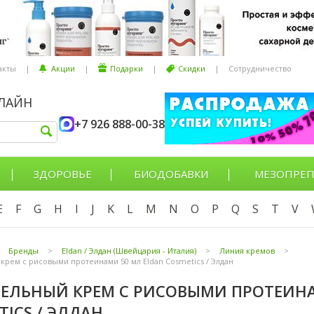
акты
|
Акции
|
Подарки
|
Скидки
|
Сотрудничество
НЛАЙН
+7 926 888-00-38
ЗДОРОВЬЕ
БИОДОБАВКИ
МЕЗОПРЕП
E
F
G
H
I
J
K
L
M
N
O
P
Q
S
T
V
Бренды
>
Eldan / Элдан (Швейцария - Италия)
>
Линия кремов
>
крем с рисовыми протеинами 50 мл Eldan Cosmetics / Элдан
ЕЛЬНЫЙ КРЕМ С РИСОВЫМИ ПРОТЕИНА
TICS / ЭЛДАН