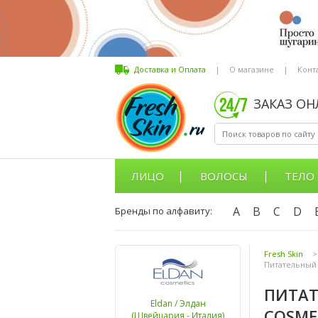
Доставка и Оплата
|
О магазине
|
Конт
ЗАКАЗ О
ЛИЦО
ВОЛОСЫ
ТЕЛО
A
B
C
D
Бренды по алфавиту:
Fresh Skin
>
Питательный 
ПИТАТ
Eldan / Элдан
COSME
(Швейцария - Италия)