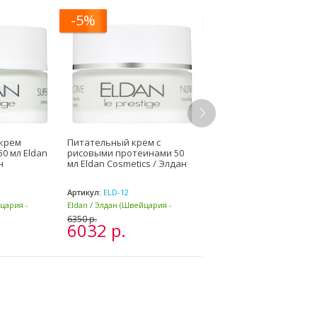
-5%
-5%
крем
Питательный крем с
Крем омолаживающий
0 мл Eldan
рисовыми протеинами 50
DMAE Anti-Aging Cream 
н
мл Eldan Cosmetics / Элдан
Eldan Cosmetics / Элдан
Артикул:
ELD-12
Артикул:
ELD-116
йцария -
Eldan / Элдан (Швейцария -
Eldan / Элдан (Швейцария -
Италия)
Италия)
6350 р.
6935 р.
6032 р.
6588 р.