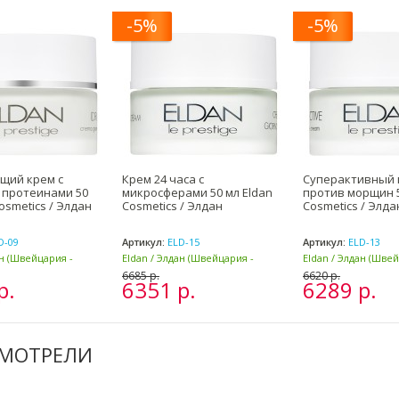
-5%
-5%
щий крем с
Крем 24 часа с
Суперактивный 
 протеинами 50
микросферами 50 мл Eldan
против морщин 5
osmetics / Элдан
Cosmetics / Элдан
Cosmetics / Элда
D-09
Артикул:
ELD-15
Артикул:
ELD-13
ан (Швейцария -
Eldan / Элдан (Швейцария -
Eldan / Элдан (Шве
Италия)
Италия)
6685 р.
6620 р.
р.
6351 р.
6289 р.
СМОТРЕЛИ