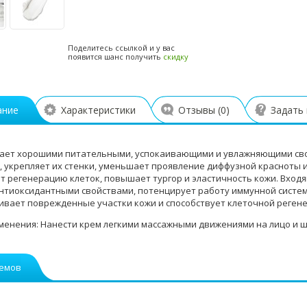
Поделитесь ссылкой и у вас
появится шанс получить
скидку
ание
Характеристики
Отзывы (
0
)
Задать
ает хорошими питательными, успокаивающими и увлажняющими сво
, укрепляет их стенки, уменьшает проявление диффузной красноты 
т регенерацию клеток, повышает тургор и эластичность кожи. Входя
тиоксидантными свойствами, потенцирует работу иммунной систем
ивает поврежденные участки кожи и способствует клеточной реген
менения: Нанести крем легкими массажными движениями на лицо и 
ремов