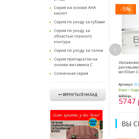
5%
Серия на основе AHA
-5%
-5%
кислот
Серия по уходу за губами
Серия по уходу за
областью глазного
контура
Серия по уходу за телом
Серия препаратов на
ем омолаживающий
Ребалансирующий крем 50
Увлажняю
основе витамина C
E Anti-Aging Cream 50 мл
мл Rebalancing Cream Eldan /
рисовыми
an Cosmetics / Элдан
Элдан
мл Eldan C
Солнечная серия
кул:
ELD-116
Артикул:
ELD-173
Артикул:
EL
n / Элдан (Швейцария -
Eldan / Элдан (Швейцария -
Eldan / Элд
ВЕРНУТЬСЯ НАЗАД
ия)
Италия)
Италия)
 р.
7025 р.
6050 р.
88 р.
6674 р.
5747 
ВЫ 