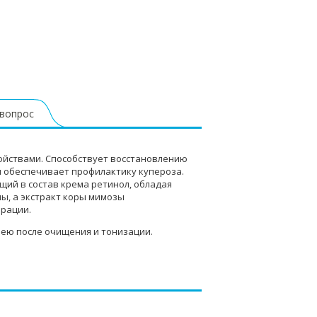
 вопрос
йствами. Способствует восстановлению
и обеспечивает профилактику купероза.
щий в состав крема ретинол, обладая
ы, а экстракт коры мимозы
ерации.
шею после очищения и тонизации.