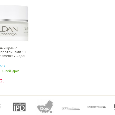
ый крем с
 протеинами 50
osmetics / Элдан
D-12
ан (Швейцария -
р.