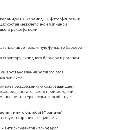
керамиды 6 II; керамиды 1, фитосфингозин;
ющих состав межклеточной липидной
дкого рельефа кожи,
восстанавливает защитную функцию барьера
на структуру липидного барьера в роговом
ами восстановления рогового слоя,
ельной кожи.
каивает раздраженную кожу, защищает
исахарид растительного происхождения,
меньшает потерю влаги, способствует
еня, гинкго билоба) (Франция)
пятствует старению, защищает.
х антиоксидантов - токоферол,