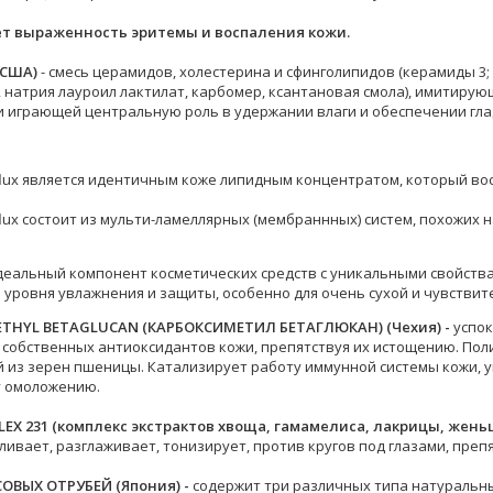
ет выраженность эритемы и воспаления кожи.
(США)
- смесь церамидов, холестерина и сфинголипидов (керамиды 3; 
, натрия лауроил лактилат, карбомер, ксантановая смола), имитиру
и играющей центральную роль в удержании влаги и обеспечении гла
nflux является идентичным коже липидным концентратом, который 
flux состоит из мульти-ламеллярных (мембраннных) систем, похожих 
 идеальный компонент косметических средств с уникальными свойств
 уровня увлажнения и защиты, особенно для очень сухой и чувствит
THYL BETAGLUCAN (КАРБОКСИМЕТИЛ БЕТАГЛЮКАН) (Чехия) -
успо
 собственных антиоксидантов кожи, препятствуя их истощению. Пол
 из зерен пшеницы. Катализирует работу иммунной системы кожи, у
у омоложению.
X 231 (
комплекс экстрактов хвоща, гамамелиса, лакрицы, женьш
ливает, разглаживает, тонизирует, против кругов под глазами, пре
ОВЫХ ОТРУБЕЙ (Япония) -
содержит три различных типа натуральны