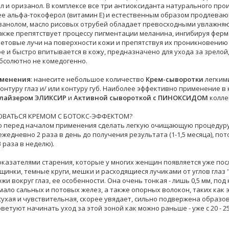
л и оризанол. В комплексе все три антиоксиданта натурального пр
е альфа-токоферол (витамин Е) и естественным образом продлевают
изанолом, масло рисовых отрубей обладает превосходными увлажня
акже препятствует процессу пигментации меланина, ингибируя фер
етовые лучи на поверхности кожи и препятствуя их проникновению 
ое и быстро впитывается в кожу, предназначено для ухода за зрелой
абсолютно не комедогенно.
именения
: нанесите небольшое количество
Крем-сыворотки
легким
онтуру глаз и/ или контуру губ. Наиболее эффективно применение в
лайзером
ЭЛИКСИР
и
Активной сывороткой с ПИНОКСИДОМ
колле
ОВАТЬСЯ КРЕМОМ С БОТОКС-ЭФФЕКТОМ?
 перед началом применения сделать легкую очищающую процедуру 
 ежедневно 2 раза в день до получения результата (1-1,5 месяца), 
3 раза в неделю).
казателями старения, которые у многих женщин появляется уже после
инки, темные круги, мешки и расходящиеся лучиками от углов глаз "
жи вокруг глаз, ее особенности. Она очень тонкая - лишь 0,5 мм, по
мало сальных и потовых желез, а также опорных волокон, таких как э
 сухая и чувствительная, скорее увядает, сильно подвержена образ
ветуют начинать уход за этой зоной как можно раньше - уже с 20 - 25