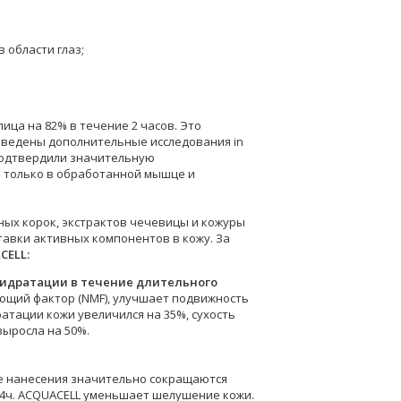
 области глаз;
ца на 82% в течение 2 часов. Это
роведены дополнительные исследования in
 подтвердили значительную
я только в обработанной мышце и
зных корок, экстрактов чечевицы и кожуры
авки активных компонентов в кожу. За
CELL:
гидратации в течение длительного
ющий фактор (NMF), улучшает подвижность
атации кожи увеличился на 35%, сухость
выросла на 50%.
ле нанесения значительно сокращаются
24ч. ACQUACELL уменьшает шелушение кожи.