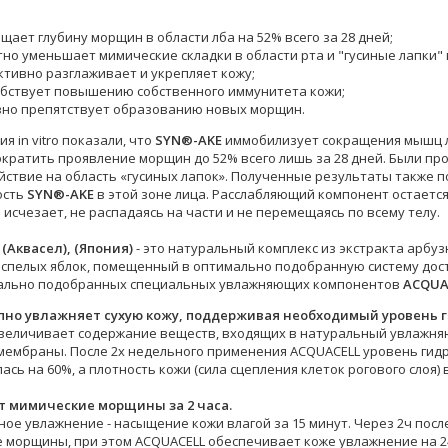
щает глубину морщин в области лба на 52% всего за 28 дней;
но уменьшает мимические складки в области рта и "гусиные лапки" в
тивно разглаживает и укрепляет кожу;
обствует повышению собственного иммунитета кожи;
вно препятствует образованию новых морщин.
я in vitro показали, что
SYN®-AKE
иммобилизует сокращения мышц ли
ократить проявление морщин до 52% всего лишь за 28 дней. Были п
действие на область «гусиных лапок». Полученные результаты также
ость
SYN®-AKE
в этой зоне лица. Расслабляющий компонент остаетс
исчезает, не распадаясь на части и не перемещаясь по всему телу.
(Аквасел), (Япония)
- это натуральный комплекс из экстракта арбу
 спелых яблок, помещенный в оптимально подобранную систему дост
мально подобранных специальных увлажняющих компонентов
ACQUA
пно увлажняет сухую кожу, поддерживая необходимый уровень 
увеличивает содержание веществ, входящих в натуральный увлажня
мембраны. После 2х недельного применения ACQUACELL уровень гидр
ась на 60%, а плотность кожи (сила сцепления клеток рогового слоя) 
т мимические морщины за 2 часа.
ое увлажнение - насыщение кожи влагой за 15 минут. Через 2ч пос
 морщины, при этом ACQUACELL обеспечивает коже увлажнение на 