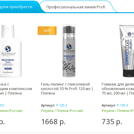
дуем приобрести
Профессиональная линия Profi
ХИТ
нка с
Гель-пилинг с гликолевой
Гоммаж для дел
щим комплексом
кислотой 10 % Profi 120 мл |
обновления кожи
 мл | Плеяна
Плеяна
75 мл, 200 мл | П
105
Артикул:
P.129.2
Артикул:
P.130.6
леяна (Россия)
Pleyana / Плеяна (Россия)
Pleyana / Плеяна (Р
р.
1668 р.
735 р.