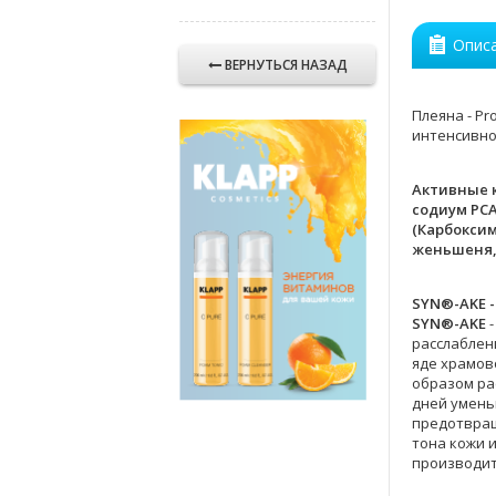
Опис
ВЕРНУТЬСЯ НАЗАД
Плеяна - P
интенсивног
Активные к
содиум PCA
(Карбоксим
женьшеня, 
SYN®-AKE -
SYN®-AKE
расслаблен
яде храмов
образом ра
дней умень
предотвращ
тона кожи 
производит