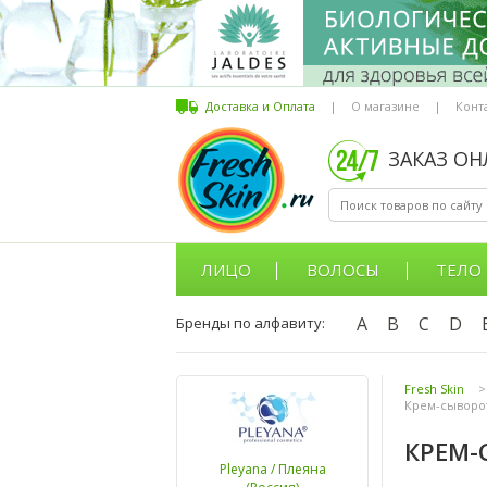
Доставка и Оплата
|
О магазине
|
Конт
ЗАКАЗ О
ЛИЦО
ВОЛОСЫ
ТЕЛО
A
B
C
D
Бренды по алфавиту:
Fresh Skin
>
Крем-сыворот
КРЕМ-
Pleyana / Плеяна