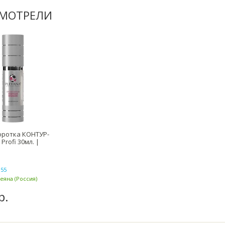
СМОТРЕЛИ
оротка КОНТУР-
rofi 30мл. |
155
леяна (Россия)
р.