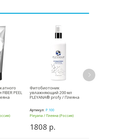
икатного
Фитобиотоник
Увлажняющий крем-си
 FIBER PEEL
увлажняющий 200 мл
для контура глаз с
леяна
PLEYANA® profy / Плеяна
лимфодренажным
комплексом 30мл | Пле
Артикул:
Р.100
Артикул:
P.187
оссия)
Pleyana / Плеяна (Россия)
Pleyana / Плеяна (Россия)
1808 р.
2629 р.