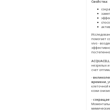
Свойства:
сокра
замет
эффек
спос
акти
Исследовани
помогает с
vivo - воз
эффективн
постепенно 
ACQUACELL
незрелых и
счет опти
-
великоле
времени
, 
клеточной 
кожи снизил
-
сокращае
Моментальн
мимические