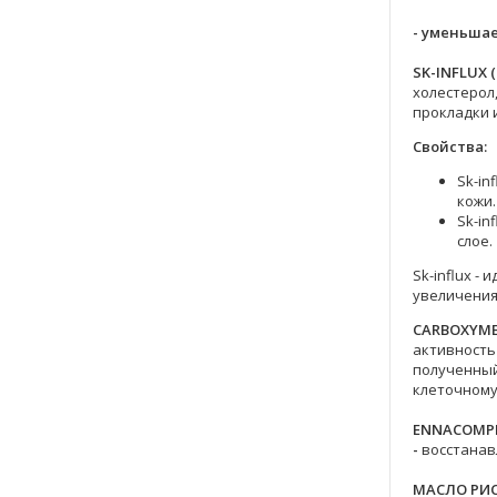
- уменьша
SK-INFLUX 
холестерол
прокладки 
Свойства:
Sk-i
кожи.
Sk-in
слое.
Sk-influx -
увеличения
CARBOXYME
активность
полученный
клеточном
ENNACOMPLE
-
восстанав
МАСЛО РИС