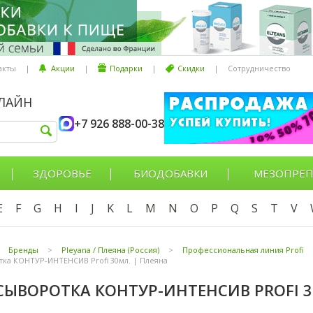
акты
|
Акции
|
Подарки
|
Скидки
|
Сотрудничество
НЛАЙН
+7 926 888-00-38
ЗДОРОВЬЕ
БИОДОБАВКИ
МЕЗОПРЕП
E
F
G
H
I
J
K
L
M
N
O
P
Q
S
T
V
Бренды
>
Pleyana / Плеяна (Россия)
>
Профессиональная линия Profi
ка КОНТУР-ИНТЕНСИВ Profi 30мл. | Плеяна
СЫВОРОТКА КОНТУР-ИНТЕНСИВ PROFI 3