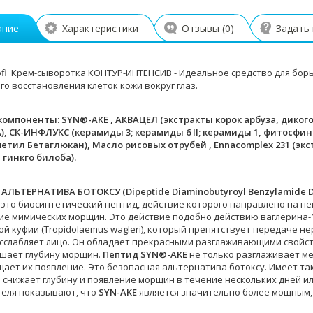
ание
Характеристики
Отзывы (
0
)
Задать
rofi Крем-сыворотка КОНТУР-ИНТЕНСИВ - Идеальное средство для бо
о восстановления клеток кожи вокруг глаз.
омпоненты: SYN®-AKE , АКВАЦЕЛ (экстракты корок арбуза, дикого
), CК-ИНФЛУКС (керамиды 3; керамиды 6 II; керамиды 1, фитосфин
етил Бетаглюкан), Масло рисовых отрубей , Ennacomplex 231 (эк
гинкго билоба).
 АЛЬТЕРНАТИВА БОТОКСУ (Dipeptide Diaminobutyroyl Benzylamide D
- это биосинтетический пептид, действие которого направлено на н
ие мимических морщин. Это действие подобно действию ваглерина-1 (
ой куфии (Tropidolaemus wagleri), который препятствует передаче 
сслабляет лицо. Он обладает прекрасными разглаживающими свойст
шает глубину морщин.
Пептид
SYN®-AKE
не только разглаживает м
ает их появление. Это безопасная альтернатива ботоксу. Имеет т
и снижает глубину и появление морщин в течение нескольких дней и
еля показывают, что
SYN-AKE
является значительно более мощным, ч