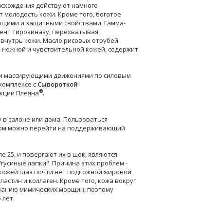
оисхождения действуют намного
 молодость кожи. Кроме того, богатое
ющими и защитными свойствами. Гамма-
мент тирозиназу, перехватывая
внутрь кожи. Масло рисовых отрубей
, нежной и чувствительной кожей, содержит
и массирующими движениями по силовым
 комплексе с
Сывороткой-
®
кции Плеяна
.
в салоне или дома. Пользоваться
потом можно перейти на поддерживающий
 25, и повергают их в шок, являются
гусиные лапки". Причина этих проблем -
д кожей глаз почти нет подкожной жировой
ластин и коллаген. Кроме того, кожа вокруг
ованию мимических морщин, поэтому
 лет.