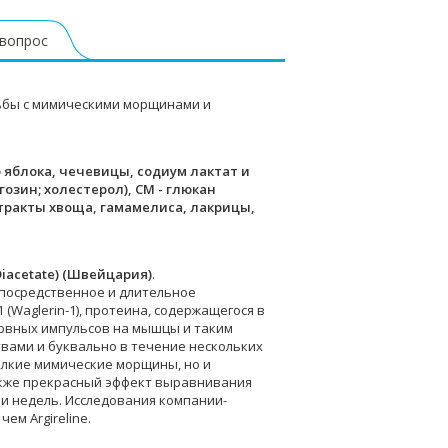
 вопрос
рьбы с мимическими морщинами и
 яблока, чечевицы, содиум лактат и
гозин; холестерол), СМ - глюкан
стракты хвоща, гамамелиса, лакрицы,
iacetate) (Швейцария)
.
епосредственное и длительное
Waglerin-1), протеина, содержащегося в
нервных импульсов на мышцы и таким
вами и буквально в течение нескольких
елкие мимические морщины, но и
акже прекрасный эффект выравнивания
ли недель. Исследования компании-
ем Argireline.