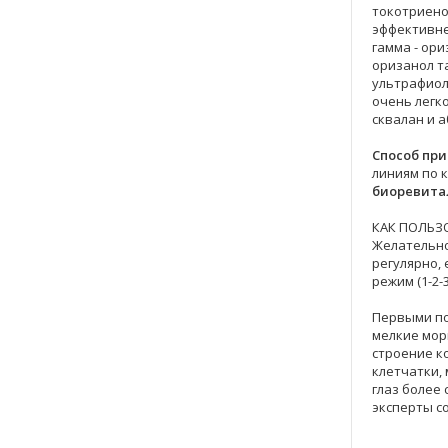
токотриено
эффективне
гамма - ор
оризанол т
ультрафиол
очень легк
сквалан и 
Способ пр
линиям по к
биоревита
КАК ПОЛЬЗ
Желательно
регулярно,
режим (1-2-
Первыми по
мелкие морщ
строение ко
клетчатки, 
глаз более
эксперты со