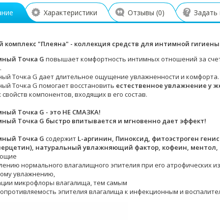
ание
Характеристики
Отзывы (
0
)
Задать
 комплекс "Плеяна" - коллекция средств для интимной гигиены
мный Точка G
повышает комфортность интимных отношений за счет
.
ный Точка G дает длительное ощущение увлажненности и комфорта.
ный Точка G помогает восстановить
естественное увлажнение у ж
 свойств компонентов, входящих в его состав.
ный Точка G - это НЕ СМАЗКА!
мный Точка G быстро впитывается и мгновенно дает эффект!
мный Точка G
содержит
L
-аргинин, Пиноксид, фитоэстроген гени
верцетин), натуральный увлажняющий фактор, кофеин, ментол,
ующие
влению нормального влагалищного эпителия при его атрофических и
ному увлажнению,
ации микрофлоры влагалища, тем самым
сопротивляемость эпителия влагалища к инфекционным и воспалите