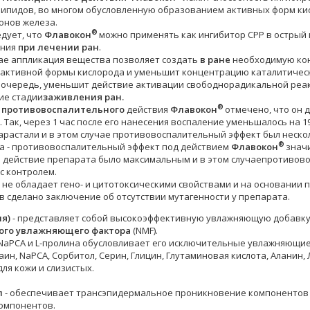
липидов, во многом обусловленную образованием активных форм ки
онов железа.
®
едует, что
Флавокон
можно применять как ингибитор СРР в острый 
ания
при лечении ран
.
чае аппликация вещества позволяет создать
в ране
необходимую кон
активной формы кислорода и уменьшит концентрацию каталитическ
ю очередь, уменьшит действие активации свободнорадикальной реа
ие стадии
заживления ран.
®
е
противовоспалительного
действия
Флавокон
отмечено, что он 
 Так, через 1 час после его нанесения воспаление уменьшалось на 19
арастали и в этом случае противовоспалительный эффект был нескол
®
са - противовоспалительный эффект под действием
Флавокон
значи
и действие препарата было максимальным и в этом случаепротивово
с контролем.
®
не обладает гено- и цитотоксическими свойствами и на основании
в сделано заключение об отсутствии мутагенности у препарата.
я)
- представляет собой высокоэффективную увлажняющую добавку
ого увлажняющего фактора
(NMF).
NaPCA и L-пролина обусловливает его исключительные увлажняющие
аин, NaPCA, Cорбитол, Серин, Глицин, Глутаминовая кислота, Аланин, 
ля кожи и слизистых.
л
- обеспечивает трансэпидермальное проникновение компонентов г
омпонентов.