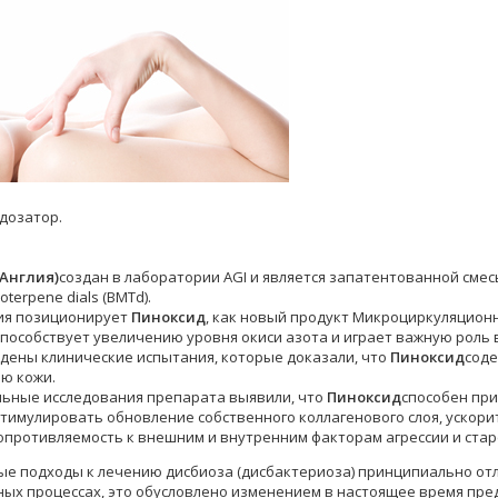
дозатор.
Англия)
создан в лаборатории AGI и является запатентованной см
noterpene dials (BMTd).
ия позиционирует
Пиноксид
, как новый продукт Микроциркуляцион
пособствует увеличению уровня окиси азота и играет важную роль в
дены клинические испытания, которые доказали, что
Пиноксид
соде
ю кожи.
ьные исследования препарата выявили, что
Пиноксид
способен при
 стимулировать обновление собственного коллагенового слоя, ускори
опротивляемость к внешним и внутренним факторам агрессии и стар
е подходы к лечению дисбиоза (дисбактериоза) принципиально отл
ых процессах, это обусловлено изменением в настоящее время пре