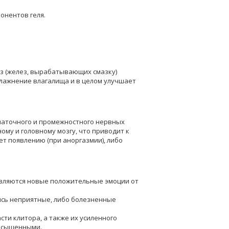
онентов геля.
з (желез, вырабатывающих смазку)
лажнение влагалища и в целом улучшает
 маточного и промежностного нервных
му и головному мозгу, что приводит к
т появлению (при аноргазмии), либо
являются новые положительные эмоции от
лись неприятные, либо болезненные
сти клитора, а также их усиленного
насыщенными.