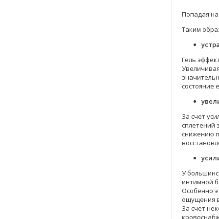
Попадая на
Таким обра
устр
Гель эффек
Увеличивая
значительн
состояние е
увел
За счет ус
сплетений 
снижению п
восстановл
усил
У большинс
интимной б
Особенно э
ощущения в
За счет нек
кровоснабж