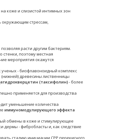
 на коже и слизистой интимных зон
ь окружающим стрессам,
 позволяя расти другим бактериям.
 стенки, поэтому местная
очие мероприятия окажутся
х ученых - биофлавоноидный комплекс
 (нижней) древесины лиственницы
егидрокверцетин (таксифолин)
- более
спешно применяется для производства
одит уменьшение количества
ие
иммуномодулирующего эффекта
вый обмены в коже и стимулирующее
 дермы - фибробласты и, как следствие
овать стадию инициации СРР перекисного