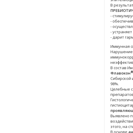
В результа
ПРЕБИОТИ
- стимулир
- обеспечи
- осуществ
- устраняет
- дарит га
Иммунная с
Нарушение 
иммунокорр
неэффекти
В состав И
н
®
Флавокон
Сибирской 
98%.
Целебные 
препаратов
Гистологич
гистиоцита
проявляющ
Выявлено п
воздействи
этого, на с
В основе
а