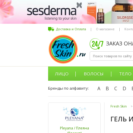
Доставка и Оплата
|
О магазине
|
Конт
ЗАКАЗ О
ЛИЦО
ВОЛОСЫ
ТЕЛО
A
B
C
D
Бренды по алфавиту:
Fresh Skin
>
ГЕЛЬ 
Pleyana / Плеяна