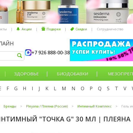
акты
|
Акции
|
Подарки
|
Скидки
|
Сотрудничество
НЛАЙН
+7 926 888-00-38
ЗДОРОВЬЕ
БИОДОБАВКИ
МЕЗОПРЕП
E
F
G
H
I
J
K
L
M
N
O
P
Q
S
T
V
Бренды
>
Pleyana / Плеяна (Россия)
>
Интимный Комплекс
>
Гель и
ИНТИМНЫЙ "ТОЧКА G" 30 МЛ | ПЛЕЯНА