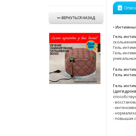
Опис
ВЕРНУТЬСЯ НАЗАД
•
Интимный
Гель инти
скольжения
Гель интим
Гель интим
уникальных
Гель интим
Гель инти
Гель инти
(дигидрок
способств
- восстано
- интенсив
- нормализ
- повышая 