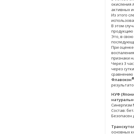
окисления 
активных и
Из этого сл
использов
В этом слу
продукцию 
Это, в сво
последующ
При оценк
воспаления.
признаки н
Через 3 ча
через сутк
сравнению 
Флавокон
результато
НУФ (Япони
натуральн
Синергизм 
Состав: бет
Безопасен д
Транскуто
основных к