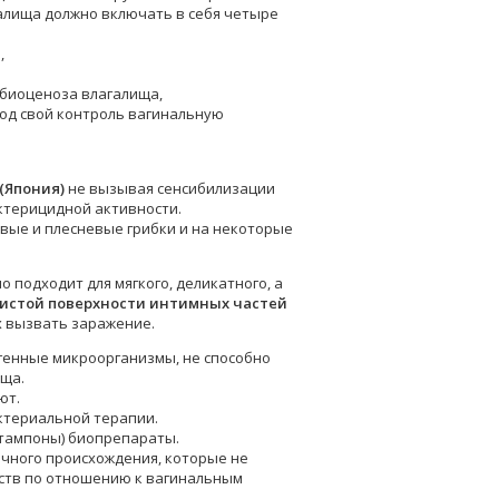
галища должно включать в себя четыре
,
обиоценоза влагалища,
под свой контроль вагинальную
 (Япония)
не вызывая сенсибилизации
ктерицидной активности.
вые и плесневые грибки и на некоторые
о подходит для мягкого, деликатного, а
зистой поверхности интимных частей
х вызвать заражение.
генные микроорганизмы, не способно
ища.
ют.
ктериальной терапии.
 тампоны) биопрепараты.
чного происхождения, которые не
йств по отношению к вагинальным