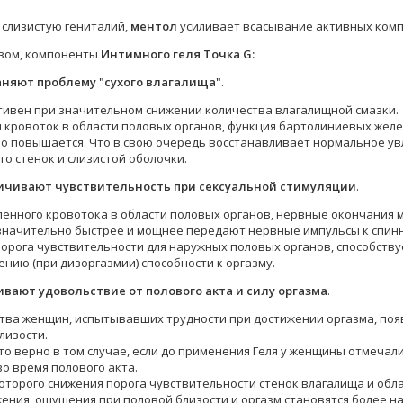
 слизистую гениталий,
ментол
усиливает всасывание активных комп
зом, компоненты
Интимного геля Точка G:
аняют проблему "сухого влагалища"
.
тивен при значительном снижении количества влагалищной смазки.
 кровоток в области половых органов, функция бартолиниевых желе
о повышается. Что в свою очередь восстанавливает нормальное ув
го стенок и слизистой оболочки.
ичивают чувствительность при сексуальной стимуляции
.
иленного кровотока в области половых органов, нервные окончания
значительно быстрее и мощнее передают нервные импульсы к спинно
орога чувствительности для наружных половых органов, способствуе
ению (при дизоргазмии) способности к оргазму.
ивают удовольствие от полового акта и силу оргазма
.
тва женщин, испытывавших трудности при достижении оргазма, по
лизости.
то верно в том случае, если до применения Геля у женщины отмеча
о время полового акта.
оторого снижения порога чувствительности стенок влагалища и обла
ения, ощущения при половой близости и оргазм становятся более 