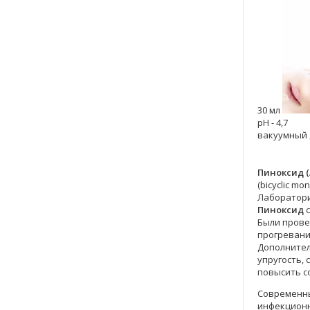
30 мл
pH - 4,7
вакуумный 
Пиноксид (
(bicyclic mo
Лаборатор
Пиноксид
с
Были прове
прогревани
Дополнител
упругость,
повысить с
Современны
инфекционн