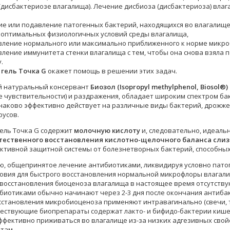
(дисбактериозе влагалища). Лечение дисбиоза (дисбактериоза) вла
ние или подавление патогенных бактерий, находящихся во влагалище
е оптимальных физиологичных условий среды влагалища,
овление нормального или максимально приближенного к норме микр
овление иммунитета стенки влагалища с тем, чтобы она снова взяла 
.
гель Точка G
окажет помощь в решении этих задач.
 натуральный консервант
Биозол (Isopropyl methylphenol, Biosol®)
 чувствительности) и раздражения, обладает широким спектром ба
наково эффективно действует на различные виды бактерий, дрожже
усов.
ель Точка G содержит
молочную кислоту
и, следовательно, идеальн
тественного восстановления кислотно-щелочного баланса сли
ективной защитной системы от болезнетворных бактерий, способны
ю, общепринятое лечение антибиотиками, ликвидируя условно пато
ловия для быстрого восстановления нормальной микрофлоры влагал
восстановления биоценоза влагалища в настоящее время отсутству
биотиками обычно начинают через 2-3 дня после окончания антиба
сстановления микробиоценоза применяют интравагинально (свечи,
ествующие биопрепараты содержат лакто- и бифидо-бактерии кише
ффективно приживаться во влагалище из-за низких адгезивных сво
там.