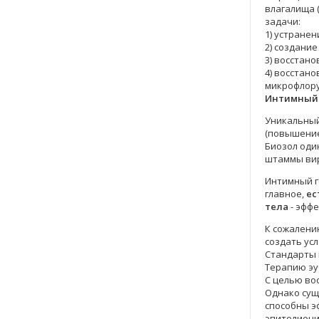
влагалища 
задачи:
1) устране
2) создани
3) восстан
4) восстан
микрофлору
Интимный 
Уникальный
(повышение
Биозол оди
штаммы вир
Интимный г
главное,
ес
тела
- эфф
К сожалени
создать ус
Стандарты 
Терапию эу
С целью во
Однако сущ
способны э
эпителиоци