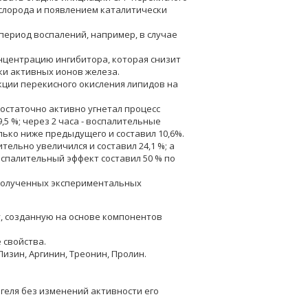
слорода и появлением каталитически
период воспалений, например, в случае
центрацию ингибитора, которая снизит
и активных ионов железа.
кции перекисного окисления липидов на
достаточно активно угнетал процесс
,5 %; через 2 часа - воспалительные
ько ниже предыдущего и составил 10,6%.
тельно увеличился и составил 24,1 %; а
спалительный эффект составил 50 % по
 полученных экспериментальных
, созданную на основе компонентов
 свойства.
Лизин, Аргинин, Треонин, Пролин.
еля без изменений активности его