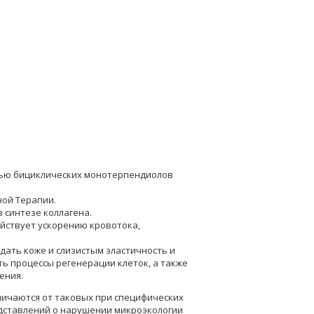
есью бициклических монотерпендиолов
ной Терапии.
 синтезе коллагена.
йствует ускорению кровотока,
дать коже и слизистым эластичность и
ть процессы регенерации клеток, а также
ения.
ичаются от таковых при специфических
дставлений о нарушении микроэкологии