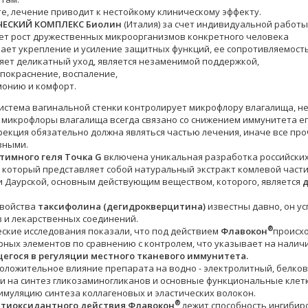
те, лечение приводит к нестойкому клиническому эффекту.
ЧЕСКИЙ КОМПЛЕКС
Биолин
(Италия) за счет индивидуальной работы
ует рост дружественных микроорганизмов конкретного человека
вает укрепление и усиление защитных функций, ее сопротивляемост
ляет деликатный уход, является незаменимой поддержкой,
 покраснение, воспаление,
рмонию и комфорт.
истема вагинальной стенки контролирует микрофлору влагалища, не
микрофлоры влагалища всегда связано со снижением иммунитета его
екция обязательно должна являться частью лечения, иначе все пр
вными.
тимного геля Точка G
включена уникальная разработка российски
который представляет собой натуральный экстракт комлевой части
и Даурской, основным действующим веществом, которого, является
д
свойства
таксифолина (дегидрокверцитина)
известны давно, он у
 и лекарственных соединений.
®
еские исследования показали, что под действием
Флавокон
происх
рных элементов по сравнению с контролем, что указывает на налич
егося в регуляции местного тканевого иммунитета.
оложительное влияние препарата на водно - электролитный, белко
и на синтез гликозаминогликанов и основные функциональные клетки
тимуляцию синтеза коллагеновых и эластических волокон.
®
нтиоксидантного действия
Флавокон
лежит способность ингибир