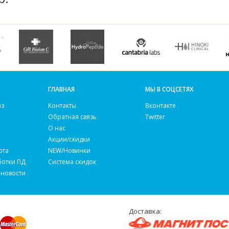
ГЛАВНАЯ
МЫ В СОЦСЕТЯХ
аз
Контакты
Вконтакте
Обратная связь
Twitter
О нас
Акции/скидки
рта
NEW/Новинки
ботки ПД
Система скидок
 новости
Доставка: