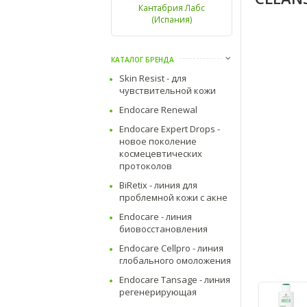
Кантабрия Лабс
(Испания)
КАТАЛОГ БРЕНДА
Skin Resist - для
чувствительной кожи
Endocare Renewal
Endocare Expert Drops -
новое поколение
космецевтических
протоколов
BiRetix - линия для
проблемной кожи с акне
Endocare - линия
биовосстановления
Endocare Cellpro - линия
глобального омоложения
Endocare Tansage - линия
регенерирующая