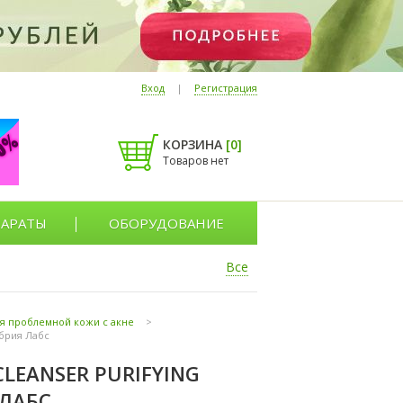
Вход
|
Регистрация
КОРЗИНА
[
0
]
Товаров нет
АРАТЫ
ОБОРУДОВАНИЕ
Все
для проблемной кожи с акне
>
абрия Лабс
LEANSER PURIFYING
 ЛАБС