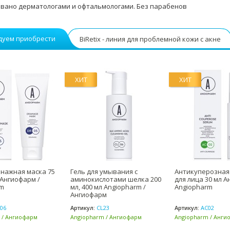
вано дерматологами и офтальмологами. Без парабенов
дуем приобрести
BiRetix - линия для проблемной кожи с акне
ХИТ
ХИТ
нажная маска 75
Гель для умывания с
Антикуперозная
 Ангиофарм /
аминокислотами шелка 200
для лица 30 мл А
rm
мл, 400 мл Angiopharm /
Angiopharm
Ангиофарм
06
Артикул:
CL23
Артикул:
AC02
 / Ангиофарм
Angiopharm / Ангиофарм
Angiopharm / Анги
(Россия)
(Россия)