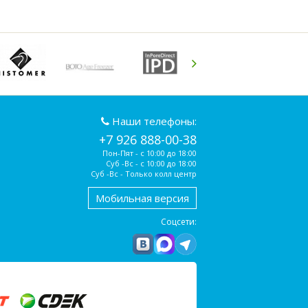
Наши телефоны:
+7 926 888-00-38
Пон-Пят - с 10:00 до 18:00
Суб -Вс - с 10:00 до 18:00
Суб -Вс - Только колл центр
Мобильная версия
Соцсети: