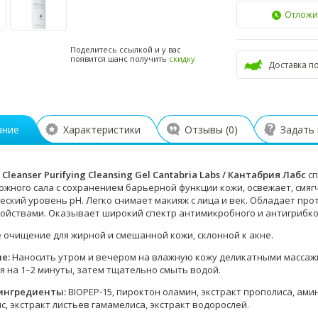
Отложи
Поделитесь ссылкой и у вас
появится шанс получить
скидку
Доставка п
ание
Характеристики
Отзывы (
0
)
Задать
x Cleanser Purifying Cleansing Gel Cantabria Labs / Кантабрия Лабс
с
ожного сала с сохранением барьерной функции кожи, освежает, смяг
еский уровень рН. Легко снимает макияж с лица и век. Обладает п
ойствами. Оказывает широкий спектр антимикробного и антигрибко
 очищение для жирной и смешанной кожи, склонной к акне.
ие:
Наносить утром и вечером на влажную кожу деликатными массаж
я на 1–2 минуты, затем тщательно смыть водой.
ингредиенты:
BIOPEP-15, пироктон оламин, экстракт прополиса, амин
, экстракт листьев гамамелиса, экстракт водорослей.