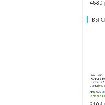
31 р.
490 р.
4680 
ВЫ 
Очищающий
400 мл BiR
Purifying 
Cantabria 
Артикул:
М1
Cantabria L
(Испания)
3104 