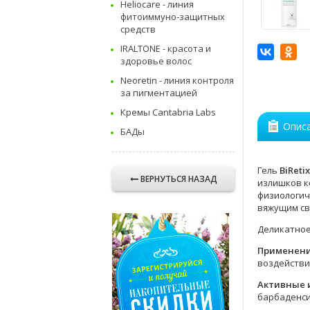
Heliocare - линия
фитоиммуно-защитных
средств
IRALTONE - красота и
здоровье волос
Neoretin - линия контроля
за пигментацией
Кремы Cantabria Labs
Опис
БАДы
Гель
BiReti
ВЕРНУТЬСЯ НАЗАД
излишков к
физиологич
вяжущим св
Деликатное
Применен
воздействи
Активные 
барбаденсис