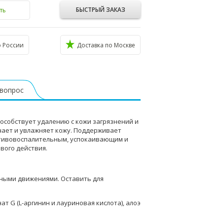
БЫСТРЫЙ ЗАКАЗ
ть
о России
Доставка по Москве
 вопрос
пособствует удалению с кожи загрязнений и
чает и увлажняет кожу. Поддерживает
ротивовоспалительным, успокаивающим и
вого действия.
ными движениями. Оставить для
ат G (L-аргинин и лауриновая кислота), алоэ