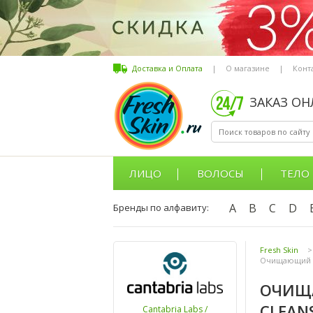
Доставка и Оплата
|
О магазине
|
Конт
ЗАКАЗ О
ЛИЦО
ВОЛОСЫ
ТЕЛО
A
B
C
D
Бренды по алфавиту:
Fresh Skin
>
Очищающий гел
ОЧИЩА
CLEAN
Cantabria Labs /