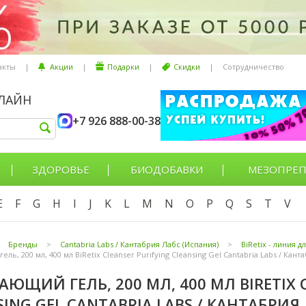
акты
|
Акции
|
Подарки
|
Скидки
|
Сотрудничество
НЛАЙН
+7 926 888-00-38
ЗДОРОВЬЕ
БИОДОБАВКИ
МЕЗОПРЕП
E
F
G
H
I
J
K
L
M
N
O
P
Q
S
T
V
Бренды
>
Cantabria Labs / Кантабрия Лабс (Испания)
>
BiRetix - линия 
ь, 200 мл, 400 мл BiRetix Cleanser Purifying Cleansing Gel Cantabria Labs / Кант
ЮЩИЙ ГЕЛЬ, 200 МЛ, 400 МЛ BIRETIX C
SING GEL CANTABRIA LABS / КАНТАБРИЯ