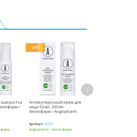
ХИТ
ХИТ
 сыворотка
Антикуперозный крем для
Мультипептидный
нгиофарм /
лица 50 мл, 200 мл
омолаживающий крем 
Ангиофарм / Angiopharm
лица 50 мл, 200 мл
Ангиофарм / Angiophar
Артикул:
AC03
Артикул:
AG05
офарм
Angiopharm / Ангиофарм
Angiopharm / Ангиофарм
(Россия)
(Россия)