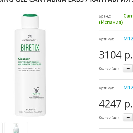
Can
Бренд:
(Испания)
М12
Артикул:
3104 р.
Кол-во (шт):
М12
Артикул:
4247 р.
Кол-во (шт):