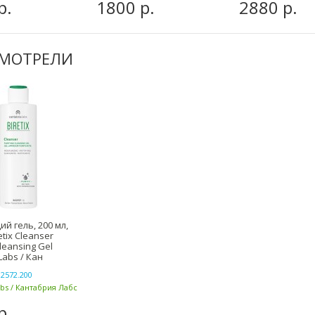
р.
1800 р.
2880 р.
СМОТРЕЛИ
 гель, 200 мл,
etix Cleanser
Cleansing Gel
Labs / Кан
2572.200
abs / Кантабрия Лабс
р.