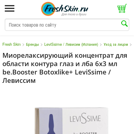
>
>
>
>
Fresh Skin
Бренды
LeviSsime / Левисим (Испания)
Уход за лицом
Миорелаксирующий концентрат для
области контура глаз и лба 6х3 мл
M
N
O
P
Q
S
T
V
W
be.Booster Botoxlike+ LeviSsime /
Левиссим