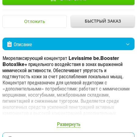
БЫСТРЫЙ ЗАКАЗ
Отложить
Описание
Миорелаксирующий концентрат
Levissime
be
.
Booster
Botoxlike
+
прицельного воздействия в зонах выраженной
мимической активности. Обеспечивает упругость и
подтянутость кожи за счет расслабления локальных мышц.
Концентрат предназначен для целевой аудитории с
«дополнительными» потребностями: работает с мимическими
морщинами, носогубными, межбровными складками,
пигментацией и сниженным тургором. Выделяется среди
аналогичных средств усиленной пенетрацией активных
компонентов и высокой концентрацией дополнительных
ингредиентов. Синергизм действия ниацинамида, ацетил
Развернуть
гексапептида-1, пропиленгликоля и токоферола, − способствует
снижению тонуса мускулатуры, блокирует или уменьшает