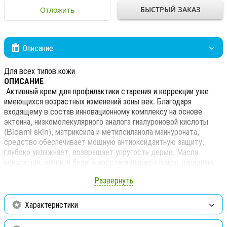
БЫСТРЫЙ ЗАКАЗ
Отложить
Описание
Для всех типов кожи
ОПИСАНИЕ
Активный крем для профилактики старения и коррекции уже
имеющихся возрастных изменений зоны век. Благодаря
входящему в состав инновационному комплексу на основе
эктоина, низкомолекулярного аналога гиалуроновой кислоты
(Bioami skin), матриксила и метилсиланола маннуроната,
средство обеспечивает мощную антиоксидантную защиту,
глубоко увлажняет, возвращает упругость дерме. Масла
кокоса, ши, оливы и бораго восстанавливают водно-липидную
мантию, ускоряют клеточную пролиферацию, смягчают кожу и
Развернуть
способствуют разглаживанию морщин. В результате
регулярного применения кожа век уплотняется, темные круги и
отеки под глазами становятся менее заметными.
Характеристики
ПРИМЕНЕНИЕ
Нанести средство на кожу глазного контура после демакияжа.