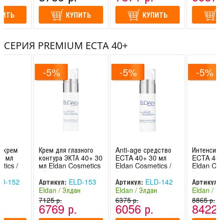
ПИТЬ
ANTI AGE уход за кожей с применением ультразвукового
КУПИТЬ
КУПИТЬ
скрабера
Интенсивное увлажнение сухой кожи с применением
СЕРИЯ PREMIUM ECTA 40+
ультразвукового скрабера
Процедура ухода молодильные яблоки
-5%
-5%
-5%
Интенсивный Anti Age уход "ECTA 40+"
й крем
Крем для глазного
Anti-age средство
Интенсив
0 мл
контура ЭКТА 40+ 30
ECTA 40+ 30 мл
ECTA 40
tics /
мл Eldan Cosmetics
Eldan Cosmetics /
Eldan Co
/ Элдан
Элдан
Элдан
D-152
Артикул:
ELD-153
Артикул:
ELD-142
Артикул:
ан
Eldan / Элдан
Eldan / Элдан
Eldan / 
-
(Швейцария -
7125 р.
(Швейцария -
6375 р.
(Швейцар
8865 р.
.
6769 р.
6056 р.
8422 
Италия)
Италия)
Италия)