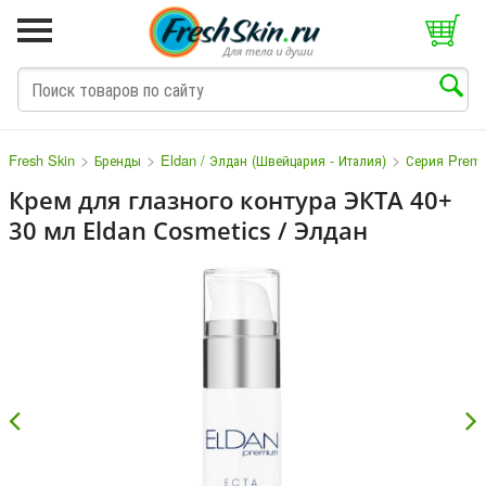
>
>
>
Fresh Skin
Бренды
Eldan / Элдан (Швейцария - Италия)
Серия Prem
Крем для глазного контура ЭКТА 40+
30 мл Eldan Cosmetics / Элдан
M
N
O
P
Q
S
T
V
W