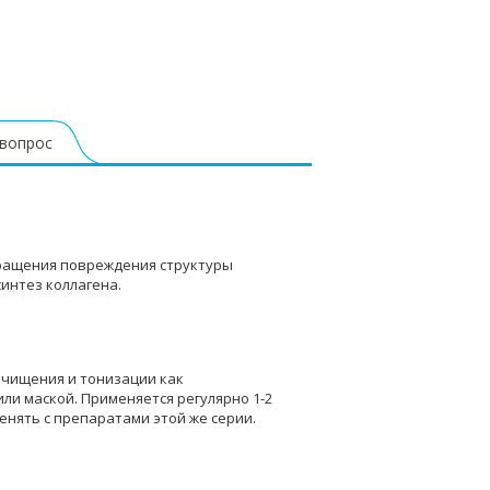
 вопрос
вращения повреждения структуры
интез коллагена.
очищения и тонизации как
ли маской. Применяется регулярно 1-2
енять с препаратами этой же серии.