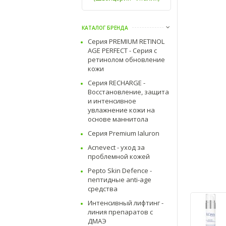
КАТАЛОГ БРЕНДА
Серия PREMIUM RETINOL
AGE PERFECT - Серия с
ретинолом обновление
кожи
Серия RECHARGE -
Восстановление, защита
и интенсивное
увлажнение кожи на
основе маннитола
Серия Premium Ialuron
Acnevect - уход за
проблемной кожей
Pepto Skin Defence -
пептидные anti-age
средства
Интенсивный лифтинг -
линия препаратов с
ДМАЭ