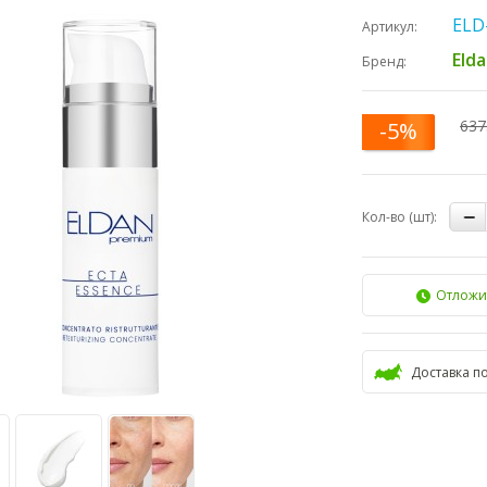
ELD
Артикул:
Eld
Бренд:
637
-5%
Кол-во (шт):
Отложи
Доставка п