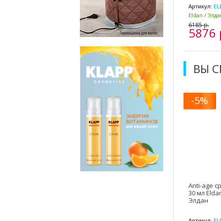
Артикул:
EL
Eldan / Элд
Италия)
6185 р.
5876 
ВЫ 
-5%
Anti-age с
30 мл Elda
Элдан
Артикул:
EL