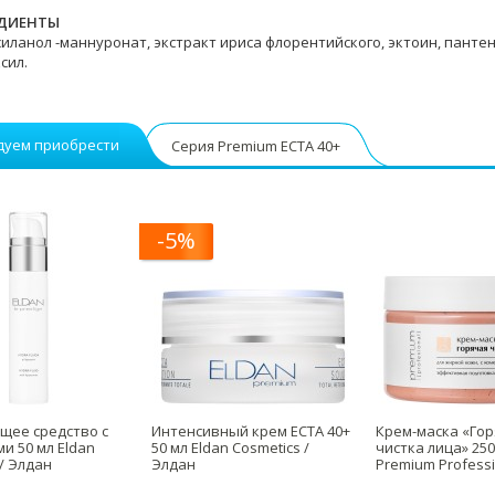
ДИЕНТЫ
иланол -маннуронат, экстракт ириса флорентийского, эктоин, пантенол,
сил.
дуем приобрести
Серия Premium ECTA 40+
-5%
щее средство с
Интенсивный крем ECTA 40+
Крем-маска «Го
и 50 мл Eldan
50 мл Eldan Cosmetics /
чистка лица» 250
 / Элдан
Элдан
Premium Professi