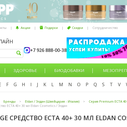
акты
|
Акции
|
Подарки
|
Скидки
|
Сотрудничество
НЛАЙН
+7 926 888-00-38
ЗДОРОВЬЕ
БИОДОБАВКИ
МЕЗОПРЕП
E
F
G
H
I
J
K
L
M
N
O
P
Q
S
T
V
Бренды
>
Eldan / Элдан (Швейцария - Италия)
>
Серия Premium ECTA 40
ство ECTA 40+ 30 мл Eldan Cosmetics / Элдан
AGE СРЕДСТВО ECTA 40+ 30 МЛ ELDAN CO