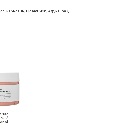
 карнозин, Bioami Skin, Aglykaline2,
рячая
 мл /
onal