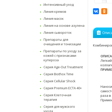
Интенсивный уход
Линия кремов
Линия масок
Линия на основе азулена
Линия сывороток
Опис
Препараты для
очищения и тонизации
Комбиниров
Препараты по уходу за
кожей с признаками
ОПИСА
купероза
Легкий
коллаг
Серия Age-Out Treatment
ПРИМЕ
Серия Biothox Time
Серия Cellular Shock
Наноси
Серия Premium ECTA 40+
самост
Серия Клеточная
раза в
терапия
Примен
Серия для мужского
ухода