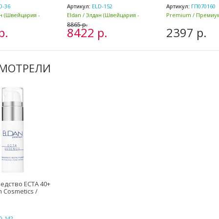
D-36
Артикул:
ELD-152
Артикул:
ГП070160
ан (Швейцария -
Eldan / Элдан (Швейцария -
Premium / Премиум
Италия)
8865 р.
р.
8422 р.
2397 р.
СМОТРЕЛИ
редство ECTA 40+
n Cosmetics /
D-142