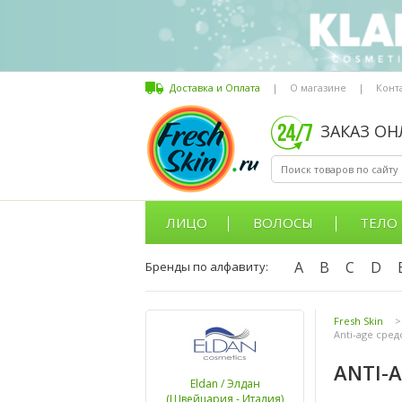
Доставка и Оплата
|
О магазине
|
Конт
ЗАКАЗ О
ЛИЦО
ВОЛОСЫ
ТЕЛО
A
B
C
D
Бренды по алфавиту:
Fresh Skin
>
Anti-age сред
ANTI-
Eldan / Элдан
(Швейцария - Италия)