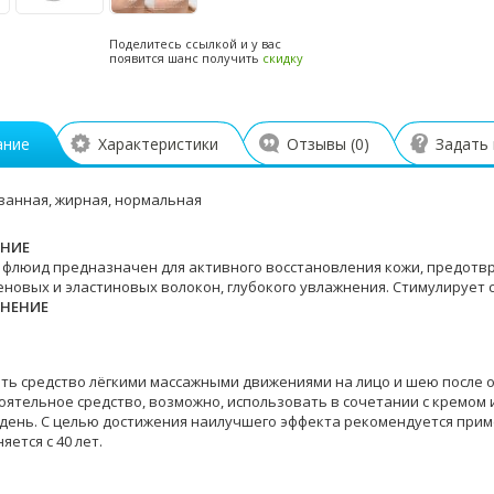
Поделитесь ссылкой и у вас
появится шанс получить
скидку
ание
Характеристики
Отзывы (
0
)
Задать
анная, жирная, нормальная
НИЕ
 флюид предназначен для активного восстановления кожи, предот
еновых и эластиновых волокон, глубокого увлажнения. Стимулирует с
НЕНИЕ
ть средство лёгкими массажными движениями на лицо и шею после 
оятельное средство, возможно, использовать в сочетании с кремом и
 день. С целью достижения наилучшего эффекта рекомендуется прим
яется с 40 лет.