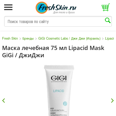
>
>
>
Fresh Skin
Бренды
GiGi Cosmetic Labs / Джи Джи (Израиль)
Lipaci
Маска лечебная 75 мл Lipacid Mask
GiGi / ДжиДжи
M
N
O
P
Q
S
T
V
W