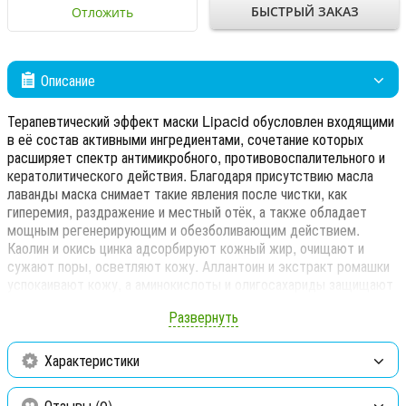
БЫСТРЫЙ ЗАКАЗ
Отложить
Описание
Терапевтический эффект маски Lipacid обусловлен входящими
в её состав активными ингредиентами, сочетание которых
расширяет спектр антимикробного, противовоспалительного и
кератолитического действия. Благодаря присутствию масла
лаванды маска снимает такие явления после чистки, как
гиперемия, раздражение и местный отёк, а также обладает
мощным регенерирующим и обезболивающим действием.
Каолин и окись цинка адсорбируют кожный жир, очищают и
сужают поры, осветляют кожу. Аллантоин и экстракт ромашки
успокаивают кожу, а аминокислоты и олигосахариды защищают
её от обезвоживания. По мере подсыхания маски по ней можно
Развернуть
провести дарсонвализацию.
Активные ингредиенты:
липацид, биосера, каолин, окись
Характеристики
цинка, олигосахариды, экстракт гамамелиса, экстракт ромашки,
аллантоин, масло лаванды, аминокислоты.
Отзывы (0)