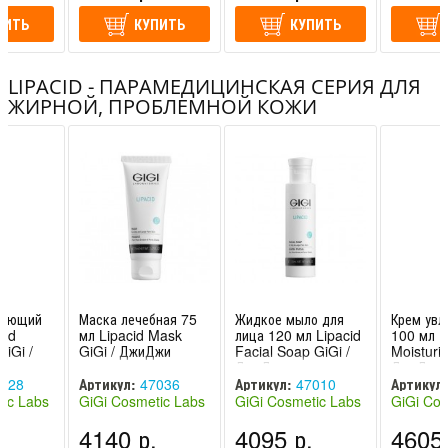
ПИТЬ
КУПИТЬ
КУПИТЬ
LIPACID - ПАРАМЕДИЦИНСКАЯ СЕРИЯ ДЛЯ
ЖИРНОЙ, ПРОБЛЕМНОЙ КОЖИ
няющий
Маска лечебная 75
Жидкое мыло для
Крем ув
cid
мл Lipacid Mask
лица 120 мл Lipacid
100 мл L
GiGi /
GiGi / ДжиДжи
Facial Soap GiGi /
Moisturiz
ДжиДжи
ДжиДжи
028
Артикул:
47036
Артикул:
47010
Артикул:
ic Labs
GiGi Cosmetic Labs
GiGi Cosmetic Labs
GiGi Cos
Израиль)
/ Джи Джи (Израиль)
/ Джи Джи (Израиль)
/ Джи Дж
.
4140 р.
4095 р.
4605 