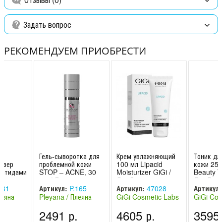
Применение:
После чистки и обработки кожи лечебным
лосьоном нанести маску на все лицо. Оставить на 15-20 минут.
Задать вопрос
Затем смыть прохладной водой. Завершить процедуру
нанесением увлажняющего или успокаивающего крема Lipacid.
РЕКОМЕНДУЕМ ПРИОБРЕСТИ
Гель-сыворотка для
Крем увлажняющий
Тоник дл
йзер
проблемной кожи
100 мл Lipacid
кожи 250
ептидами
STOP – ACNE, 30
Moisturizer GiGi /
Beauty T
ца, шеи и
мл. | Плеяна
ДжиДжи
ДжиДжи
ofi 30 мл
131
Артикул:
P.165
Артикул:
47028
Артикул:
леяна
Pleyana / Плеяна
GiGi Cosmetic Labs
GiGi Cos
(Россия)
/ Джи Джи (Израиль)
/ Джи Дж
.
2491 р.
4605 р.
3595 