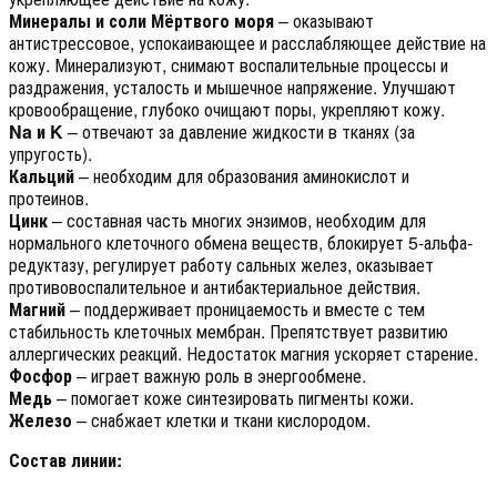
Минералы и соли Мёртвого моря
– оказывают
антистрессовое, успокаивающее и расслабляющее действие на
кожу. Минерализуют, снимают воспалительные процессы и
раздражения, усталость и мышечное напряжение. Улучшают
кровообращение, глубоко очищают поры, укрепляют кожу.
Na и K
– отвечают за давление жидкости в тканях (за
упругость).
Кальций
– необходим для образования аминокислот и
протеинов.
Цинк
– составная часть многих энзимов, необходим для
нормального клеточного обмена веществ, блокирует 5-альфа-
редуктазу, регулирует работу сальных желез, оказывает
противовоспалительное и антибактериальное действия.
Магний
– поддерживает проницаемость и вместе с тем
стабильность клеточных мембран. Препятствует развитию
аллергических реакций. Недостаток магния ускоряет старение.
Фосфор
– играет важную роль в энергообмене.
Медь
– помогает коже синтезировать пигменты кожи.
Железо
– снабжает клетки и ткани кислородом.
Состав линии: