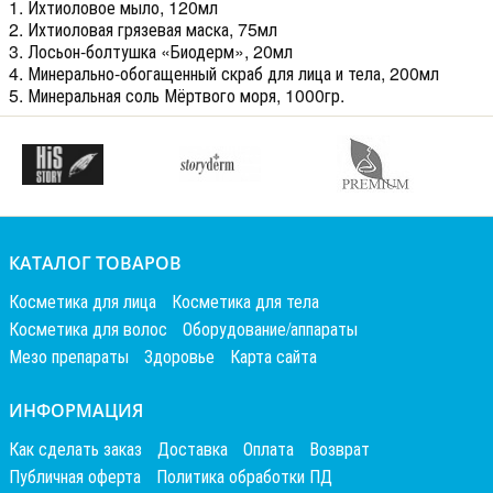
1. Ихтиоловое мыло, 120мл
2. Ихтиоловая грязевая маска, 75мл
3. Лосьон-болтушка «Биодерм», 20мл
4. Минерально-обогащенный скраб для лица и тела, 200мл
5. Минеральная соль Мёртвого моря, 1000гр.
КАТАЛОГ ТОВАРОВ
Косметика для лица
Косметика для тела
Косметика для волос
Оборудование/аппараты
Мезо препараты
Здоровье
Карта сайта
ИНФОРМАЦИЯ
Как сделать заказ
Доставка
Оплата
Возврат
Публичная оферта
Политика обработки ПД