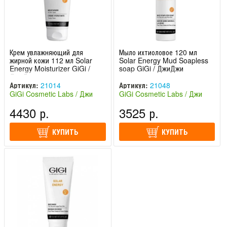
Крем увлажняющий для
Мыло ихтиоловое 120 мл
жирной кожи 112 мл Solar
Solar Energy Mud Soapless
Energy Moisturizer GiGi /
soap GiGi / ДжиДжи
ДжиДжи
Артикул:
21014
Артикул:
21048
GiGi Cosmetic Labs / Джи
GiGi Cosmetic Labs / Джи
Джи (Израиль)
Джи (Израиль)
4430 р.
3525 р.
КУПИТЬ
КУПИТЬ