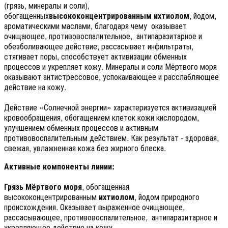
(грязь, минералы и соли),
обогащенных
высококонцентрированным ихтиолом
, йодом,
ароматическими маслами, благодаря чему оказывает
очищающее, противовоспалительное, антипаразитарное и
обезболивающее действие, рассасывает инфильтраты,
стягивает поры, способствует активизации обменных
процессов и укрепляет кожу. Минералы и соли Мёртвого моря
оказывают антистрессовое, успокаивающее и расслабляющее
действие на кожу.
Действие «Солнечной энергии» характеризуется активизацией
кровообращения, обогащением клеток кожи кислородом,
улучшением обменных процессов и активным
противовоспалительным действием. Как результат - здоровая,
свежая, увлажненная кожа без жирного блеска.
Активные компоненты линии:
Грязь Мёртвого моря
, обогащенная
высококонцентрированным
ихтиолом
, йодом природного
происхождения. Оказывает выраженное очищающее,
рассасывающее, противовоспалительное, антипаразитарное и
укрепляющее действие на кожу.