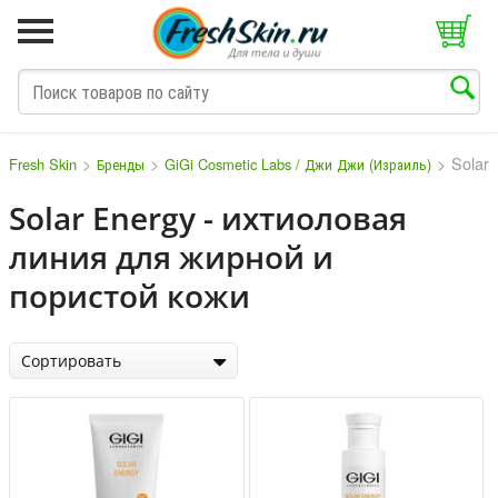
>
>
>
Solar 
Fresh Skin
Бренды
GiGi Cosmetic Labs / Джи Джи (Израиль)
Solar Energy - ихтиоловая
линия для жирной и
M
N
O
P
Q
S
T
V
W
пористой кожи
Сортировать