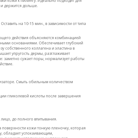
вки кожи к пилингу. Идеально подходит для
 и держится дольше.
Оставить на 10-15 мин., в зависимости от типа
жающего действия объясняются комбинацией
рными основаниями. Обеспечивает глубокий
у собственного коллагена и эластина в
вышает упругость дермы, разглаживает
е: заметно сужает поры, нормализует работы
йствие.
изаторе. Смыть обильным количеством
ации гликолевой кислоты после завершения
лицо, до полного впитывания.
а поверхности кожи тонкую пленочку, которая
у, обладает успокаивающим,