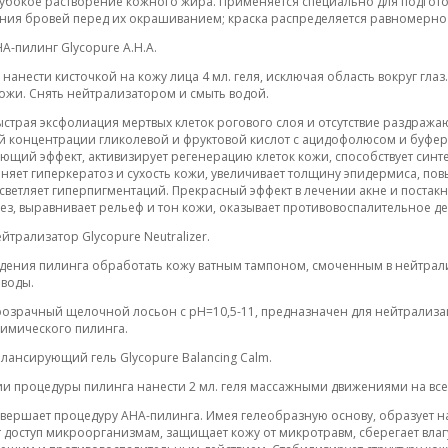
глубокое растворение кожного жира. Применяется специально для подгото
ия бровей перед их окрашиванием; краска распределяется равномерно
НА-пилинг Glycopure A.H.A.
анести кисточкой на кожу лица 4 мл. геля, исключая область вокруг глаз. 
ожи. Снять нейтрализатором и смыть водой.
быстрая эксфолиация мертвых клеток рогового слоя и отсутствие раздра
 концентрации гликолевой и фруктовой кислот с ацидофолюсом и буфе
щий эффект, активизирует регенерацию клеток кожи, способствует синтез
аняет гиперкератоз и сухость кожи, увеличивает толщину эпидермиса, по
ветляет гиперпигментаций. Прекрасный эффект в лечении акне и постакн
ез, выравнивает рельеф и тон кожи, оказывает противовоспалительное де
ейтрализатор Glycopure Neutralizer.
дения пилинга обработать кожу ватным тампоном, смоченным в нейтрал
воды.
прозрачный щелочной лосьон с pH=10,5-11, предназначен для нейтрализ
имического пилинга.
алансирующий гель Glycopure Balancing Calm.
и процедуры пилинга нанести 2 мл. геля массажными движениями на все 
завершает процедуру АНА-пилинга. Имея гелеобразную основу, образует н
 доступ микроорганизмам, защищает кожу от микротравм, сберегает влаг