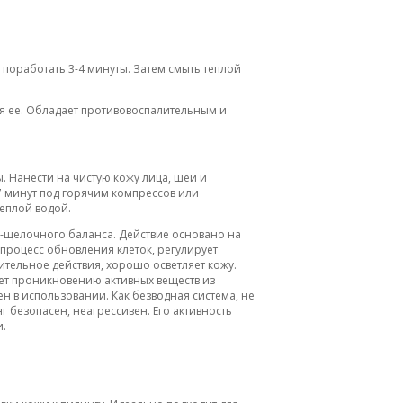
поработать 3-4 минуты. Затем смыть теплой
ая ее. Обладает противовоспалительным и
ы. Нанести на чистую кожу лица, шеи и
7 минут под горячим компрессов или
теплой водой.
о-щелочного баланса. Действие основано на
 процесс обновления клеток, регулирует
тельное действия, хорошо осветляет кожу.
ует проникновению активных веществ из
ен в использовании. Как безводная система, не
 безопасен, неагрессивен. Его активность
и.