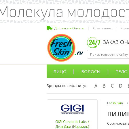
Доставка и Оплата
|
О магазине
|
Конт
ЗАКАЗ О
ЛИЦО
ВОЛОСЫ
ТЕЛО
A
B
C
D
Бренды по алфавиту:
Fresh Skin
>
ПИЛИ
GiGi Cosmetic Labs /
Сортировать
Джи Джи (Израиль)