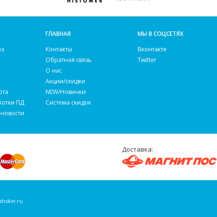
ГЛАВНАЯ
МЫ В СОЦСЕТЯХ
аз
Контакты
Вконтакте
Обратная связь
Twitter
О нас
Акции/скидки
рта
NEW/Новинки
ботки ПД
Система скидок
 новости
Доставка:
shskin.ru