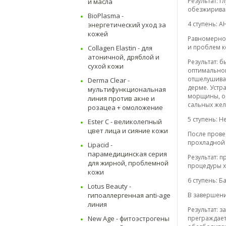
Результат: 
и масла
обезжириван
BioPlasma -
4 ступень: А
энергетический уход за
кожей
Равномерно н
и проблем к
Collagen Elastin - для
атоничной, дряблой и
Результат: 
сухой кожи
оптимальной
отшелушиваю
Derma Clear -
дерме. Устр
мультифункциональная
морщины, ос
линия против акне и
сальных жел
розацеа + омоложение
5 ступень: Н
Ester С - великолепный
цвет лица и сияние кожи
После прове
прохладной 
Lipacid -
парамедицинская серия
Результат: 
для жирной, проблемной
процедуры х
кожи
6 ступень: Б
Lotus Beauty -
гипоаллергенная anti-age
В завершени
линия
Результат: 
New Age - фитоэстрогены
преграждает