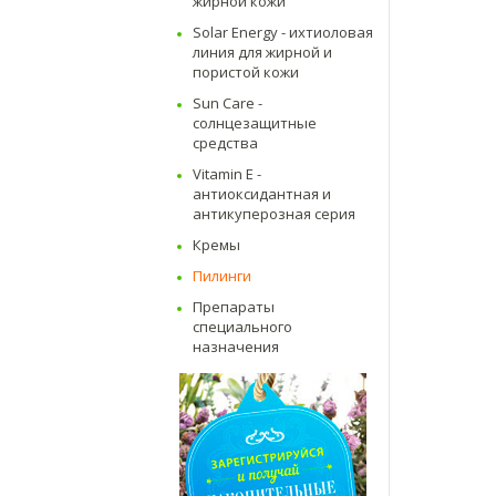
жирной кожи
Solar Energy - ихтиоловая
линия для жирной и
пористой кожи
Sun Care -
солнцезащитные
средства
Vitamin E -
антиоксидантная и
антикуперозная серия
Кремы
Пилинги
Препараты
специального
назначения