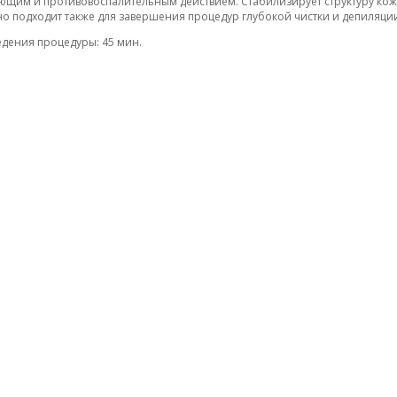
щим и противовоспалительным действием. Стабилизирует структуру кож
о подходит также для завершения процедур глубокой чистки и депиляци
дения процедуры: 45 мин.