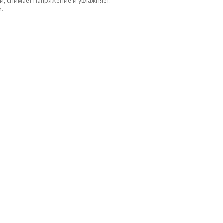
и, снимает напряжение и увлажняет.
и.