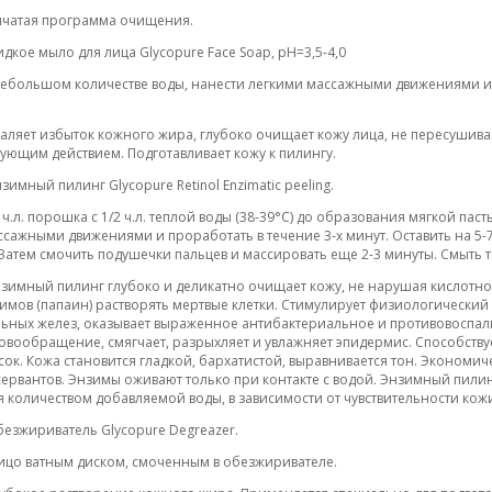
нчатая программа очищения.
идкое мыло для лица Glycopure Face Soap, pH=3,5-4,0
небольшом количестве воды, нанести легкими массажными движениями и 
удаляет избыток кожного жира, глубоко очищает кожу лица, не пересушив
ющим действием. Подготавливает кожу к пилингу.
нзимный пилинг Glycopure Retinol Enzimatic peeling.
ч.л. порошка с 1/2 ч.л. теплой воды (38-39°С) до образования мягкой паст
ссажными движениями и проработать в течение 3-х минут. Оставить на 5-
Затем смочить подушечки пальцев и массировать еще 2-3 минуты. Смыть 
энзимный пилинг глубоко и деликатно очищает кожу, не нарушая кислотн
зимов (папаин) растворять мертвые клетки. Стимулирует физиологический
ьных желез, оказывает выраженное антибактериальное и противовоспали
овообращение, смягчает, разрыхляет и увлажняет эпидермис. Способств
сок. Кожа становится гладкой, бархатистой, выравнивается тон. Экономич
сервантов. Энзимы оживают только при контакте с водой. Энзимный пилинг
я количеством добавляемой воды, в зависимости от чувствительности кож
Обезжириватель Glycopure Degreazer.
ицо ватным диском, смоченным в обезжиривателе.