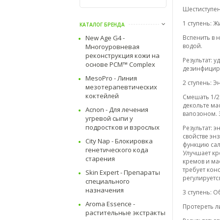
Шестиступе
1 ступень: Ж
КАТАЛОГ БРЕНДА
New Age G4 -
Вспенить в 
водой.
Многоуровневая
реконструкция кожи на
Результат: 
основе PCM™ Complex
дезинфициру
MesoPro - Линия
2 ступень: Э
мезотерапевтических
коктейлей
Смешать 1/2 
декольте ма
Acnon - Для лечения
вапозоном. 
угревой сыпи у
подростков и взрослых
Результат: 
свойстве эн
City Nap - Блокировка
функцию сал
генетического кода
Улучшает кр
старения
кремов и ма
требует кон
Skin Expert - Препараты
регулируетс
cпециального
назначения
3 ступень: 
Aroma Essence -
Протереть л
растительные экстракты