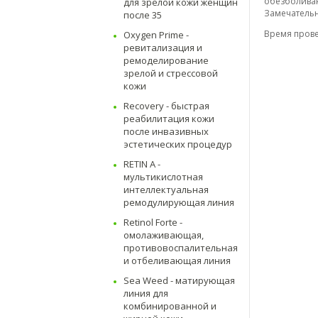
обезболиваю
для зрелой кожи женщин
Замечательн
после 35
Время прове
Oxygen Prime -
ревитализация и
ремоделирование
зрелой и стрессовой
кожи
Recovery - быстрая
реабилитация кожи
после инвазивных
эстетических процедур
RETIN A -
мультикислотная
интеллектуальная
ремодулирующая линия
Retinol Forte -
омолаживающая,
противовоспалительная
и отбеливающая линия
Sea Weed - матирующая
линия для
комбинированной и