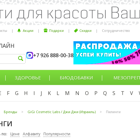
акты
|
Акции
|
Подарки
|
Скидки
|
Сотрудничество
НЛАЙН
+7 926 888-00-38
ЗДОРОВЬЕ
БИОДОБАВКИ
МЕЗОПРЕП
E
F
G
H
I
J
K
L
M
N
O
P
Q
S
T
V
Бренды
>
GiGi Cosmetic Labs / Джи Джи (Израиль)
>
Пилинги
НГИ
 по:
Цене
Алфавиту
Популярности