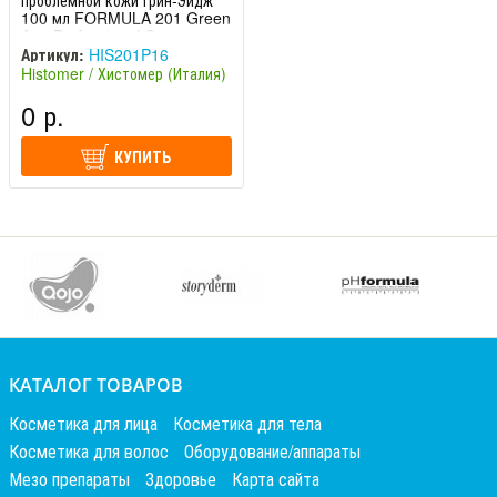
проблемной кожи Грин-Эйдж
100 мл FORMULA 201 Green
Age Professional Cream
Артикул:
HIS201P16
Histomer / Хистомер (Италия)
0 р.
КУПИТЬ
КАТАЛОГ ТОВАРОВ
Косметика для лица
Косметика для тела
Косметика для волос
Оборудование/аппараты
Мезо препараты
Здоровье
Карта сайта