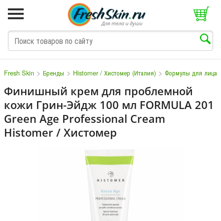
>
>
>
Fresh Skin
Бренды
Histomer / Хистомер (Италия)
Формулы для лица
Финишный крем для проблемной
кожи Грин-Эйдж 100 мл FORMULA 201
M
N
O
P
Q
S
T
V
W
Green Age Professional Cream
Histomer / Хистомер