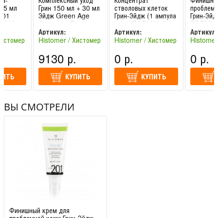
ка-
Комплексный уход
Концентрат
Финишны
75 мл
Грин 150 мл + 30 мл
стволовых клеток
проблемн
201
Эйдж Green Age
Грин-Эйдж (1 ампула
Грин-Эйд
 Gel Mask
Complete Treatm.
3 мл) FORMULA
FORMUL
Хистомер
Histomer / Хистомер
201 Green Age
Green A
Артикул:
Артикул:
Артикул:
Stem Cell Histom
Professi
Хистомер
Histomer / Хистомер
Histomer / Хистомер
Histomer
HIS201V16
HIS201P19
HIS201P
(Италия)
(Италия)
(Италия)
.
9130 р.
0 р.
0 р.
ПИТЬ
КУПИТЬ
КУПИТЬ
ВЫ СМОТРЕЛИ
Финишный крем для