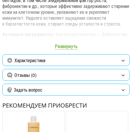
пептидов, в том числе эпидермальный фактор роста,
фибронектин и др., которые эффективно задерживают старение
кожи на клеточном уровне, увлажняют ее и укрепляют
иммунитет. Надолго оставляет ощущение свежести
и бархатистости кожи, стирает следы усталости и стресса.
Активные ингредиенты:
Ацетил пентапептид-1, фибронектин,
ЭФР, токоферил ацетат, ретинил пальмитат, фитонадион.
Развернуть
Применение:
На чистую кожу лица и шеи нанесите 2-3 капли
и вмассируйте легкими движениями. Можно наносить под крем.
Характеристики
Отзывы (0)
Задать вопрос
РЕКОМЕНДУЕМ ПРИОБРЕСТИ