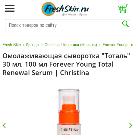
>
>
>
Fresh Skin
Бренды
Christina / Кристина (Израиль)
Forever Young - 
Омолаживающая сыворотка "Тоталь"
30 мл, 100 мл Forever Young Total
M
N
O
P
Q
S
T
V
Renewal Serum | Christina