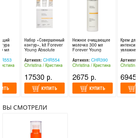
ующий
Набор «Совершенный
Нежное очищающее
Крем для
нтура
контур», kit Forever
молочко 300 мл
интенсив
50 мл
Young Absolute
Forever Young
увлажнен
ung Chin
Contour Kit |
Gentle Cleansing
мл Forev
odeling
Christina
Milk | Christina
Moisture
R553
Артикул:
CHR554
Артикул:
CHR390
Артикул:
Cream | 
Кристина
Christina / Кристина
Christina / Кристина
Christina
(Израиль)
(Израиль)
(Израиль
.
17530 р.
2675 р.
6945 
ПИТЬ
КУПИТЬ
КУПИТЬ
ВЫ СМОТРЕЛИ