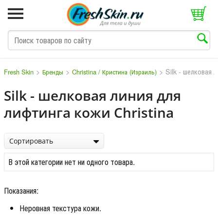
>
>
>
Silk - шелковая 
Fresh Skin
Бренды
Christina / Кристина (Израиль)
Silk - шелковая линия для
лифтинга кожи Christina
M
N
O
P
Q
S
T
V
W
Сортировать
В этой категории нет ни одного товара.
Показания:
Неровная текстура кожи.