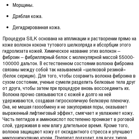
Морщины.
Дряблая кожа.
Дегидрированная кожа.
Процедура SILK основана на аппликации и растворении прямо на
коже волокон кокона тутового шелкопряда и абсорбции этого
гидролизата кожей. Химическое название этих волокон –
фиброин – фибриллярный белок с молекулярной массой 55000-
100000 дальтон. В естественном состоянии волокна фиброина
связаны между собой так называемой «шелковой резиной»
(белок серицин). Для того, чтобы сохранить волокна фиброина в
сухом состоянии, ученые сумели разделить белковые тела друг
от друга, чтобы затем при процедуре вновь воссоединить их.
Волокна прочно связываются с кожей и долго на ней
удерживаются, создавая гигроскопичную белковую пленочку.
Она, не мешая газообмену и не закупоривая поры, оказывает
выраженный лифтинговый эффект, смягчает и увлажняет кожу.
Часть пептидов и аминокислот постепенно проникает в роговой
слой, удерживая в нем влагу длительное время. Кроме того,
волокна защищают кожу от оксидантного стресса и улучшают
микроциркуляцию крови. Препарат подходит для всех типов