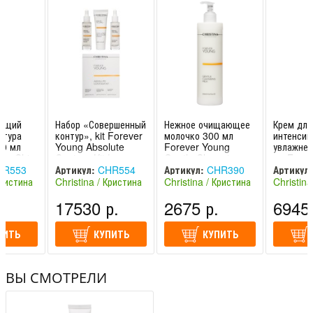
ующий
Набор «Совершенный
Нежное очищающее
Крем для
нтура
контур», kit Forever
молочко 300 мл
интенсив
50 мл
Young Absolute
Forever Young
увлажнен
ung Chin
Contour Kit |
Gentle Cleansing
мл Forev
odeling
Christina
Milk | Christina
Moisture
R553
Артикул:
CHR554
Артикул:
CHR390
Артикул:
Cream | 
Кристина
Christina / Кристина
Christina / Кристина
Christina
(Израиль)
(Израиль)
(Израиль
.
17530 р.
2675 р.
6945 
ПИТЬ
КУПИТЬ
КУПИТЬ
ВЫ СМОТРЕЛИ