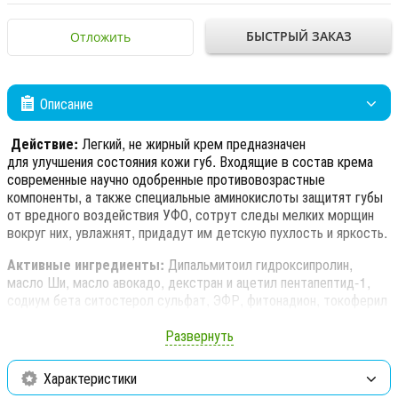
БЫСТРЫЙ ЗАКАЗ
Отложить
Описание
Действие:
Легкий, не жирный крем предназначен
для улучшения состояния кожи губ. Входящие в состав крема
современные научно одобренные противовозрастные
компоненты, а также специальные аминокислоты защитят губы
от вредного воздействия УФО, сотрут следы мелких морщин
вокруг них, увлажнят, придадут им детскую пухлость и яркость.
Активные ингредиенты:
Дипальмитоил гидроксипролин,
масло Ши, масло авокадо, декстран и ацетил пентапептид-1,
содиум бета ситостерол сульфат, ЭФР, фитонадион, токоферил
ацетат, ретинол.
Развернуть
Применение:
Крем может наноситься самостоятельно или в
качестве основы под губную помаду.
Характеристики