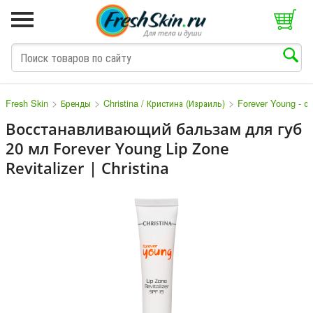
>
>
>
Fresh Skin
Бренды
Christina / Кристина (Израиль)
Forever Young - 
Восстанавливающий бальзам для губ
20 мл Forever Young Lip Zone
M
N
O
P
Q
S
T
V
W
Revitalizer | Christina