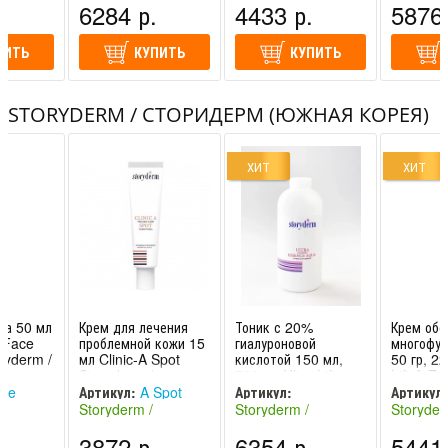
.
6284 р.
4433 р.
5876 
Корея)
Корея)
Корея)
ПИТЬ
КУПИТЬ
КУПИТЬ
STORYDERM / СТОРИДЕРМ (ЮЖНАЯ КОРЕЯ)
ХИТ
ХИТ
ца 50 мл
Крем для лечения
Тоник с 20%
Крем об
e Face
проблемной кожи 15
гиалуроновой
многофу
ryderm /
мл Clinic-A Spot
кислотой 150 мл,
50 гр, 22
Storyderm /
500 мл Ultra Lift
Lift A-Z
Сторидерм
Essence Aqua
Storyder
ce
Артикул:
A Spot
Артикул:
Артикул:
Storyderm / Сторид
Storyderm /
Storyderm /
Storyder
80944E+12/500
8809428
(Южная
Сторидерм (Южная
Сторидерм (Южная
Сториде
.
3872 р.
6354 р.
5441 