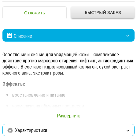
БЫСТРЫЙ ЗАКАЗ
Отложить
Описание
Осветление и сияние для увядающей кожи - комплексное
действие против маркеров старения, лифтинг, антиоксидантный
эффект. В составе гидролизованный коллаген, сухой экстракт
красного вина, экстракт розы.
Эффекты:
восстановление и питание
нормализация обменных процессов
Развернуть
борьба с морщинами
уплотнение кожи
Характеристики