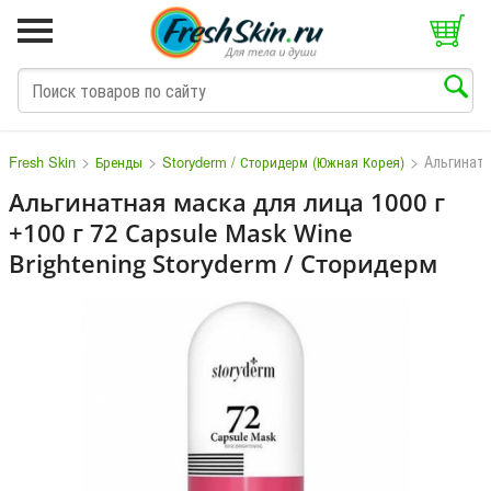
>
>
>
Альгинат
Fresh Skin
Бренды
Storyderm / Сторидерм (Южная Корея)
Альгинатная маска для лица 1000 г
+100 г 72 Capsule Mask Wine
M
N
O
P
Q
S
T
V
W
Brightening Storyderm / Сторидерм