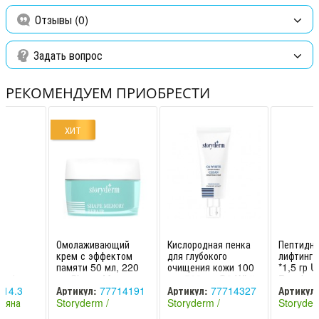
Отзывы (0)
Задать вопрос
РЕКОМЕНДУЕМ ПРИОБРЕСТИ
ХИТ
Омолаживающий
Кислородная пенка
Пептидна
крем с эффектом
для глубокого
лифтинг 
а
памяти 50 мл, 220
очищения кожи 100
*1,5 гр Ul
ну /
мл Shape Memory
мл, 500 мл O2 White
Powder S
формула
Cream Storyderm /
Clean Storyderm /
Сториде
114.3
Артикул:
77714191
Артикул:
77714327
Артикул:
яна -
Сторидерм
Стор
леяна
Storyderm /
Storyderm /
Storyder
8809428
Сторидерм (Южная
Сторидерм (Южная
Сториде