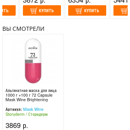
Корея)
Корея)
Корея)
ПИТЬ
КУПИТЬ
КУПИТЬ
ВЫ СМОТРЕЛИ
Альгинатная маска для лица
1000 г +100 г 72 Capsule
Mask Wine Brightening
Storyderm / Сторид
Артикул:
Mask Wine
Storyderm / Сторидерм
(Южная Корея)
3869 р.