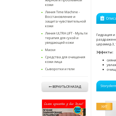
жирной и проблемной
кожи
Линия Time Machine -
Восстановление и
Опис
защита чувствительной
кожи
Линия ULTRA LIFT - Мульти
Гидрация и
терапия для сухой и
раздраженн
увядающей кожи
церамид-3,
Маски
Эффекты:
Средства для очищения
сиян
кожи лица
увла
Сыворотки и гели
очищ
Storyder
ВЕРНУТЬСЯ НАЗАД
ХИТ