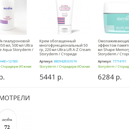
0% гиалуроновой
Крем обогащенный
Омолаживающий
50 мл, 500 мл Ultra
многофункциональный 50
эффектом памяти
ce Aqua Storyderm /
гр, 220 мл Ultra Lift A-Z Cream
мл Shape Memor
Storyderm / Сториде
Storyderm / Сто
944E+12/500
Артикул:
8809428361074
Артикул:
77714191
/ Сторидерм (Южная
Storyderm / Сторидерм (Южная
Storyderm / Стори
Корея)
Корея)
р.
5441 р.
6284 р.
СМОТРЕЛИ