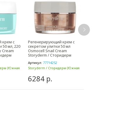
 крем с
Регенерирующий крем с
Энзимная пудра с
 50 мл, 220
секретом улитки 50 мл
ферментами 50 мл Ecoce
y Cream
Osmocell Snail Cream
Enzym Wash Storyderm 
ридерм
Storyderm / Сторидерм
Сторидерм
Артикул:
77714252
Артикул:
77714339
дерм (Южная
Storyderm / Сторидерм (Южная
Storyderm / Сторидерм (Ю
Корея)
Корея)
6284 р.
3788 р.