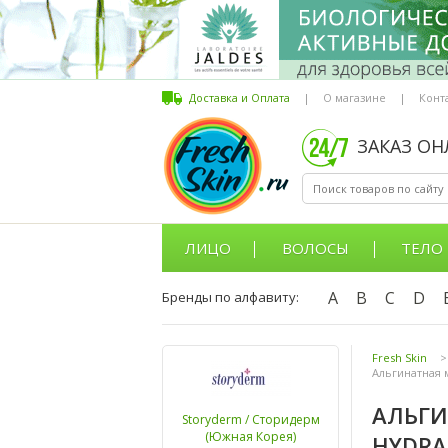
Доставка и Оплата
|
О магазине
|
Конт
ЗАКАЗ О
ЛИЦО
ВОЛОСЫ
ТЕЛО
A
B
C
D
Бренды по алфавиту:
Fresh Skin
>
Альгинатная м
АЛЬГИ
Storyderm / Сторидерм
(Южная Корея)
HYDRA