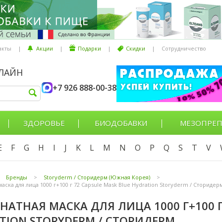
акты
|
Акции
|
Подарки
|
Скидки
|
Сотрудничество
НЛАЙН
+7 926 888-00-38
ЗДОРОВЬЕ
БИОДОБАВКИ
МЕЗОПРЕП
E
F
G
H
I
J
K
L
M
N
O
P
Q
S
T
V
Бренды
>
Storyderm / Сторидерм (Южная Корея)
>
аска для лица 1000 г+100 г 72 Capsule Mask Blue Hydration Storyderm / Сторидер
НАТНАЯ МАСКА ДЛЯ ЛИЦА 1000 Г+100 Г
TION STORYDERM / СТОРИДЕРМ