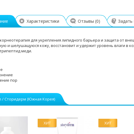
ание
Характеристики
Отзывы (
0
)
Задать
 корнеотерапия для укрепления липидного барьера и защита от вне
ую и шелушащуюся кожу, восстановит и удержит уровень влаги в кож
 трипептид меди.
ие
жнение
ение пор
m / Сторидерм (Южная Корея)
ХИТ
ХИТ