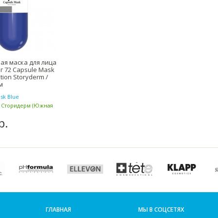
ая маска для лица
 г 72 Capsule Mask
tion Storyderm /
м
sk Blue
/ Сторидерм (Южная
р.
ГЛАВНАЯ
МЫ В СОЦСЕТЯХ