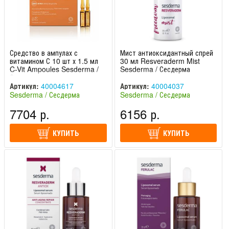
Средство в ампулах с
Мист антиоксидантный спрей
витамином С 10 шт х 1.5 мл
30 мл Resveraderm Mist
C-Vit Ampoules Sesderma /
Sesderma / Сесдерма
Сесдерма
Артикул:
40004617
Артикул:
40004037
Sesderma / Сесдерма
Sesderma / Сесдерма
(Испания)
(Испания)
7704 р.
6156 р.
КУПИТЬ
КУПИТЬ