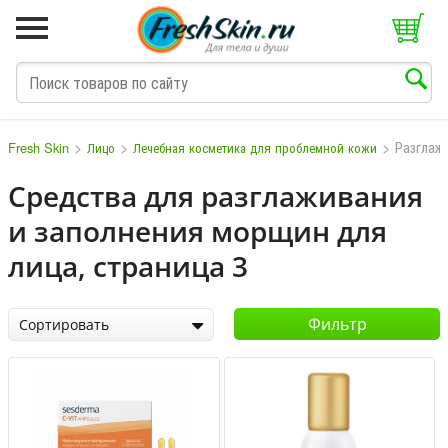
>
>
>
Разглаж
Fresh Skin
Лицо
Лечебная косметика для проблемной кожи
Средства для разглаживания
и заполнения морщин для
M
N
O
P
Q
S
T
V
W
лица, страница 3
Фильтр
Сортировать