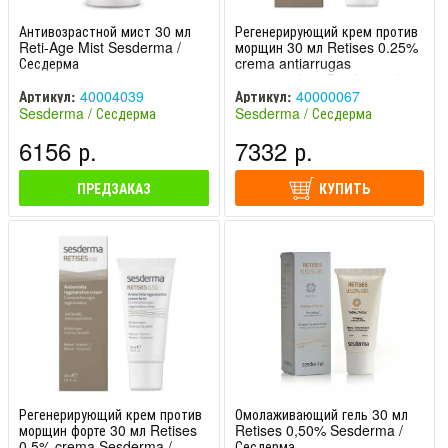
Антивозрастной мист 30 мл
Регенерирующий крем против
Reti-Age Mist Sesderma /
морщин 30 мл Retises 0.25%
Сесдерма
crema antiarrugas
regeneradora Sesderma /
Сесдерма
Артикул:
40004039
Артикул:
40000067
Sesderma / Сесдерма
Sesderma / Сесдерма
(Испания)
(Испания)
6156 р.
7332 р.
ПРЕДЗАКАЗ
КУПИТЬ
Регенерирующий крем против
Омолаживающий гель 30 мл
морщин форте 30 мл Retises
Retises 0,50% Sesderma /
0.5% crema Sesderma /
Сесдерма