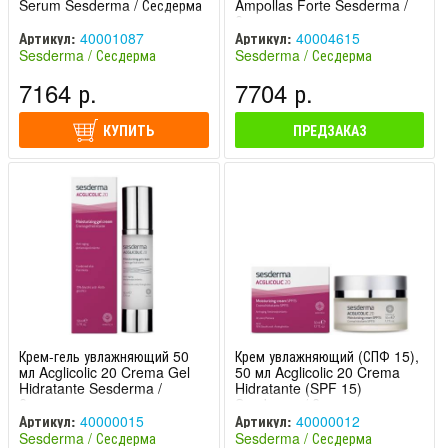
Serum Sesderma / Сесдерма
Ampollas Forte Sesderma /
Сесдерма
Артикул:
40001087
Артикул:
40004615
Sesderma / Сесдерма
Sesderma / Сесдерма
(Испания)
(Испания)
7164 р.
7704 р.
КУПИТЬ
ПРЕДЗАКАЗ
Крем-гель увлажняющий 50
Крем увлажняющий (СПФ 15),
мл Acglicolic 20 Crema Gel
50 мл Acglicolic 20 Crema
Hidratante Sesderma /
Hidratante (SPF 15)
Сесдерма
Sesderma / Сесдерма
Артикул:
40000015
Артикул:
40000012
Sesderma / Сесдерма
Sesderma / Сесдерма