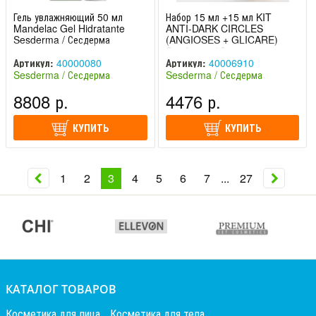
Гель увлажняющий 50 мл
Набор 15 мл +15 мл KIT
Mandelac Gel Hidratante
ANTI-DARK CIRCLES
Sesderma / Сесдерма
(ANGIOSES + GLICARE)
Sesderma / Сесдерма
Артикул:
40000080
Артикул:
40006910
Sesderma / Сесдерма
Sesderma / Сесдерма
(Испания)
(Испания)
8808 р.
4476 р.
КУПИТЬ
КУПИТЬ
1
2
3
4
5
6
7
...
27
КАТАЛОГ ТОВАРОВ
Косметика для лица
Косметика для тела