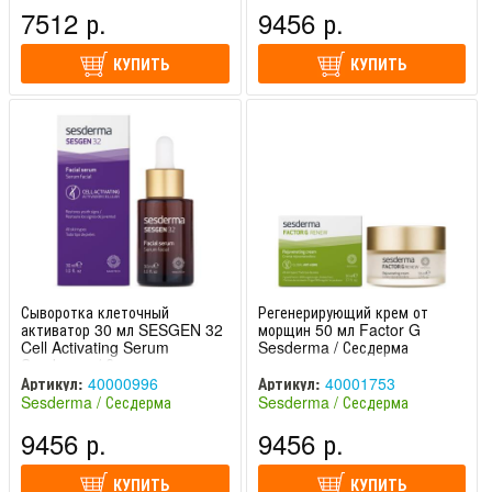
(Испания)
(Испания)
7512 р.
9456 р.
КУПИТЬ
КУПИТЬ
Сыворотка клеточный
Регенерирующий крем от
активатор 30 мл SESGEN 32
морщин 50 мл Factor G
Cell Activating Serum
Sesderma / Сесдерма
Sesderma / Сесдерма
Артикул:
40000996
Артикул:
40001753
Sesderma / Сесдерма
Sesderma / Сесдерма
(Испания)
(Испания)
9456 р.
9456 р.
КУПИТЬ
КУПИТЬ