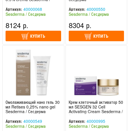
Сесдерма
Артикул:
40000068
Артикул:
40000550
Sesderma / Сесдерма
Sesderma / Сесдерма
(Испания)
(Испания)
8124 р.
8304 р.
КУПИТЬ
КУПИТЬ
Омолаживающий нано гель 30
Крем клеточный активатор 50
мл Retises 0,25% nano gel
мл SESGEN 32 Cell
Sesderma / Сесдерма
Activating Cream Sesderma /
Сесдерма
Артикул:
40000549
Артикул:
40000995
Sesderma / Сесдерма
Sesderma / Сесдерма