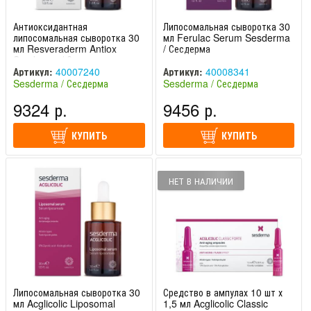
Антиоксидантная
Липосомальная сыворотка 30
липосомальная сыворотка 30
мл Ferulac Serum Sesderma
мл Resveraderm Antiox
/ Сесдерма
Sesderma / Сесдерма
Артикул:
40007240
Артикул:
40008341
Sesderma / Сесдерма
Sesderma / Сесдерма
(Испания)
(Испания)
9324 р.
9456 р.
КУПИТЬ
КУПИТЬ
НЕТ В НАЛИЧИИ
Липосомальная сыворотка 30
Средство в ампулах 10 шт х
мл Acglicolic Liposomal
1,5 мл Acglicolic Classic