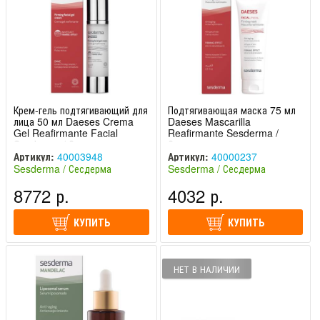
Крем-гель подтягивающий для
Подтягивающая маска 75 мл
лица 50 мл Daeses Crema
Daeses Mascarilla
Gel Reafirmante Facial
Reafirmante Sesderma /
Sesderma / Сесдерма
Сесдерма
Артикул:
40003948
Артикул:
40000237
Sesderma / Сесдерма
Sesderma / Сесдерма
(Испания)
(Испания)
8772 р.
4032 р.
КУПИТЬ
КУПИТЬ
НЕТ В НАЛИЧИИ