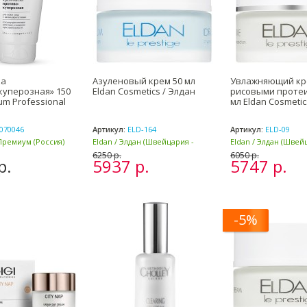
ка
Азуленовый крем 50 мл
Увлажняющий кр
куперозная» 150
Eldan Cosmetics / Элдан
рисовыми проте
um Professional
мл Eldan Cosmetic
070046
Артикул:
ELD-164
Артикул:
ELD-09
Премиум (Россия)
Eldan / Элдан (Швейцария -
Eldan / Элдан (Швей
Италия)
Италия)
6250 р.
6050 р.
р.
5937 р.
5747 р.
-5%