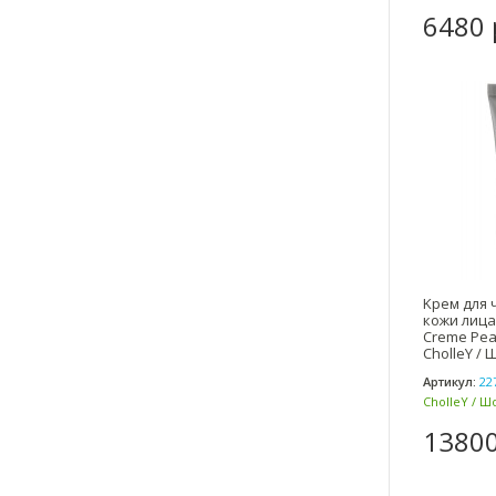
6480 
Kрем для 
кожи лица
Creme Pea
CholleY /
Артикул:
22
CholleY / Ш
13800