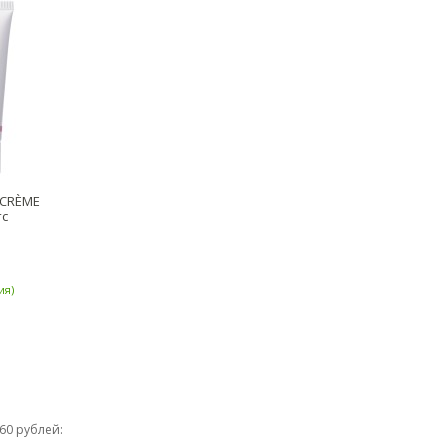
 CRÈME
тс
ия)
560 рублей: