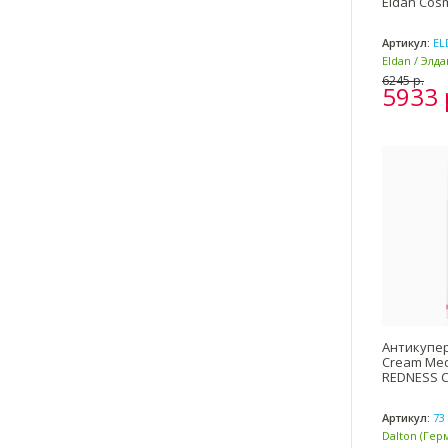
Eldan Cosm
Артикул:
EL
Eldan / Элд
Италия)
6245 р.
5933 
Антикупе
Cream Med
REDNESS C
Артикул:
73 
Dalton (Гер