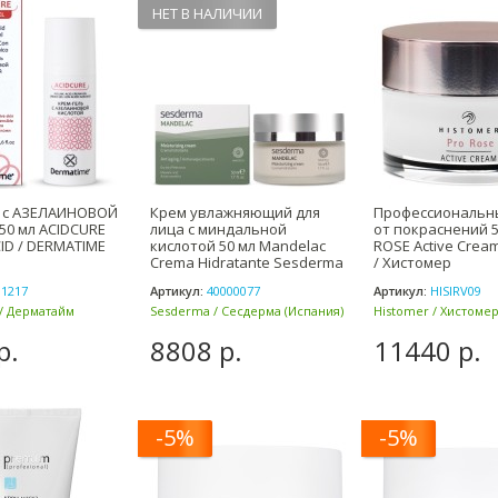
НЕТ В НАЛИЧИИ
ь с АЗЕЛАИНОВОЙ
Крем увлажняющий для
Профессиональн
 50 мл ACIDCURE
лица с миндальной
от покраснений 5
CID / DERMATIME
кислотой 50 мл Mandelac
ROSE Active Crea
Crema Hidratante Sesderma
/ Хистомер
/ С
1217
Артикул:
40000077
Артикул:
HISIRV09
/ Дерматайм
Sesderma / Сесдерма (Испания)
Histomer / Хистомер
р.
8808 р.
11440 р.
-5%
-5%