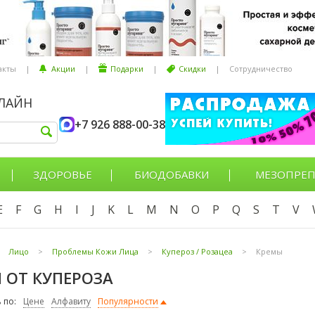
акты
|
Акции
|
Подарки
|
Скидки
|
Сотрудничество
НЛАЙН
+7 926 888-00-38
ЗДОРОВЬЕ
БИОДОБАВКИ
МЕЗОПРЕП
E
F
G
H
I
J
K
L
M
N
O
P
Q
S
T
V
Лицо
>
Проблемы Кожи Лица
>
Купероз / Розацеа
>
Кремы
 ОТ КУПЕРОЗА
 по:
Цене
Алфавиту
Популярности