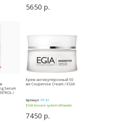
5650 р.
Крем антикуперозный 50
ив
мл Couperose Cream / EGIA
ing Serum
NTROL /
Артикул:
FP-61
EGIA biocare system (Италия)
7450 р.