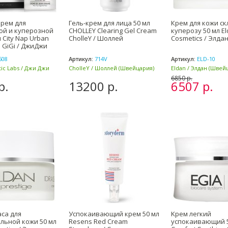
рем для
Гель-крем для лица 50 мл
Крем для кожи ск
ой и куперозной
CHOLLEY Clearing Gel Cream
куперозу 50 мл E
 City Nap Urban
CholleY / Шоллей
Cosmetics / Элда
 GiGi / ДжиДжи
508
Артикул:
714V
Артикул:
ELD-10
ic Labs / Джи Джи
CholleY / Шоллей (Швейцария)
Eldan / Элдан (Швей
Италия)
6850 р.
р.
13200 р.
6507 р.
аса для
Успокаивающий крем 50 мл
Kрем легкий
льной кожи 50 мл
Resens Red Cream
успокаивающий 