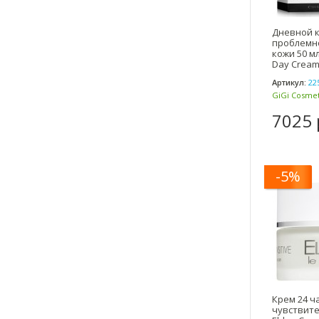
Дневной к
проблемн
кожи 50 мл
Day Cream
Артикул:
22
GiGi Cosmet
(Израиль)
7025 
-5%
Крем 24 ч
чувствите