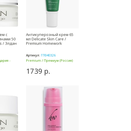
ем с
Антикуперозный крем 65
инами 50
мл Delicate Skin Care /
s / Элдан
Premium Homework
Артикул:
ГП040326
цария -
Premium / Премиум (Россия)
1739 р.