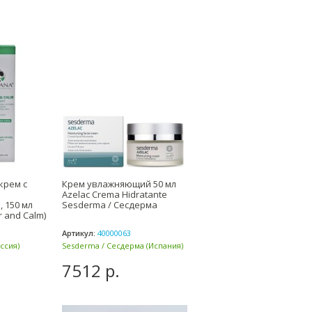
крем с
Крем увлажняющий 50 мл
Azelac Crema Hidratante
, 150 мл
Sesderma / Сесдерма
r and Calm)
Артикул:
40000063
ссия)
Sesderma / Сесдерма (Испания)
7512 р.