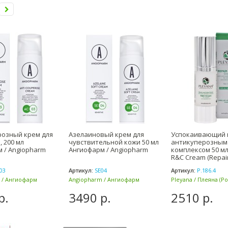
розный крем для
Азелаиновый крем для
Успокаивающий 
, 200 мл
чувствительной кожи 50 мл
антикуперозным
 / Angiopharm
Ангиофарм / Angiopharm
комплексом 50 мл
R&C Cream (Repai
03
Артикул:
SE04
Артикул:
P.186.4
 / Ангиофарм
Angiopharm / Ангиофарм
Pleyana / Плеяна (Ро
(Россия)
р.
3490 р.
2510 р.