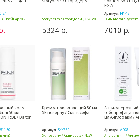
etics / Элдан
Storyderm / Сторидерм
Comfort Soothing 
EGIA
D-21
Артикул:
FP-46
ан (Швейцария -
Storyderm / Сторидерм (Южная
EGIA biocare system
Корея)
р.
5324 р.
7010 р.
розный крем
Крем успокаивающий 50 мл
Антикуперозный 
ium 50 мл
Skinosophy / Скинософи
себопрофицитной
ONTROL / Dalton
мл Ангиофарм / A
511 50
Артикул:
SKY389
Артикул:
AC08
мания)
Skinosophy / Скинософи NEW!
Angiopharm / Анги