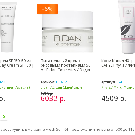
-5%
рем SPF50, 50 мл
Питательный крем с
Крем Капил 40 гр
s Day Cream SPF50 |
рисовыми протеинами 50
CAPYL Phyt's / Фи
мл Eldan Cosmetics / Элдан
R509
Артикул:
ELD-12
Артикул:
074
Кристина (Израиль)
Eldan / Элдан (Швейцария -
Phyt's / Фитс (Франц
Италия)
6350 р.
р.
6032 р.
4509 р.
ероза купить в магазине Fresh Skin. 61 предложений по цене от 500 до 11