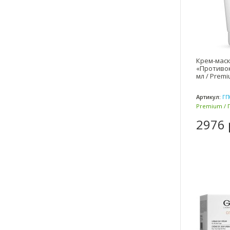
Крем-мас
«Противо
мл / Premi
Артикул:
ГП
Premium / 
2976 