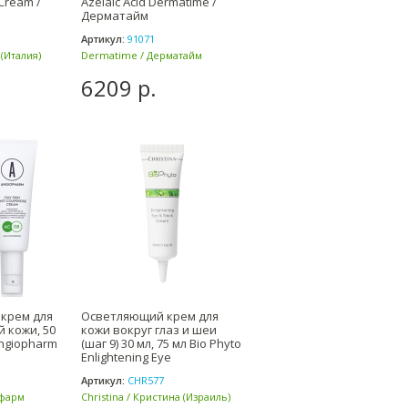
Cream /
Azelaic Acid Dermatime /
Дерматайм
Артикул:
91071
 (Италия)
Dermatime / Дерматайм
(Испания)
6209 р.
крем для
Осветляющий крем для
 кожи, 50
кожи вокруг глаз и шеи
ngiopharm
(шаг 9) 30 мл, 75 мл Bio Phyto
Enlightening Eye
Артикул:
CHR577
офарм
Christina / Кристина (Израиль)