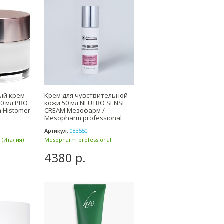
ый крем
Крем для чувствительной
0 мл PRO
кожи 50 мл NEUTRO SENSE
m Histomer
CREAM Мезофарм /
Mesopharm professional
Артикул:
083550
 (Италия)
Mesopharm professional
(Россия)
4380 р.