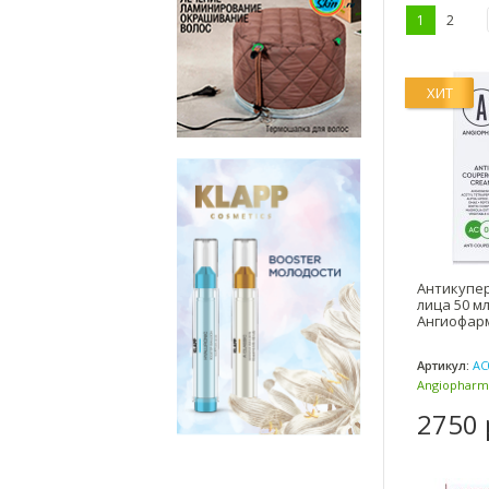
1
2
ХИТ
Антикупе
лица 50 мл
Ангиофарм
Артикул:
AC
Angiopharm
(Россия)
2750 