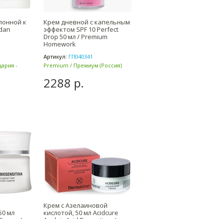
лонной к
Крем дневной с капельным
ldan
эффектом SPF 10 Perfect
н
Drop 50 мл / Premium
Homework
Артикул:
ГП040341
цария -
Premium / Премиум (Россия)
2288 р.
Крем с Азелаиновой
50 мл
кислотой, 50 мл Acidcure