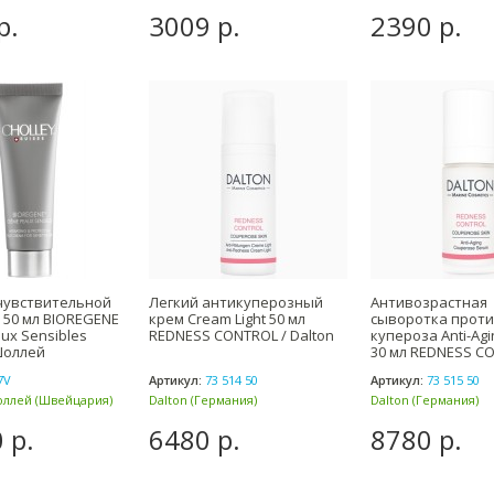
(Россия)
(Россия)
р.
3009 р.
2390 р.
чувствительной
Легкий антикуперозный
Антивозрастная
 50 мл BIOREGENE
крем Cream Light 50 мл
сыворотка прот
ux Sensibles
REDNESS CONTROL / Dalton
купероза Anti-Ag
 Шоллей
30 мл REDNESS CO
Dalton
7V
Артикул:
73 514 50
Артикул:
73 515 50
оллей (Швейцария)
Dalton (Германия)
Dalton (Германия)
 р.
6480 р.
8780 р.