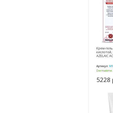
Крем-гел
кислотой,
AZELAIC A
Артикул:
М9
Dermatime 
(Испания)
5228 