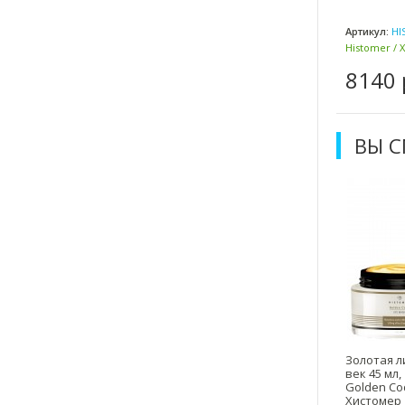
Артикул:
HI
Histomer / 
8140 
ВЫ 
Золотая л
век 45 мл, 
Golden Co
Хистомер