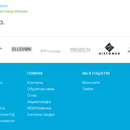
SEV03
Хистомер (Италия)
р.
ГЛАВНАЯ
МЫ В СОЦСЕТЯХ
аз
Контакты
Вконтакте
Обратная связь
Twitter
О нас
Акции/скидки
рта
NEW/Новинки
ботки ПД
Система скидок
 новости