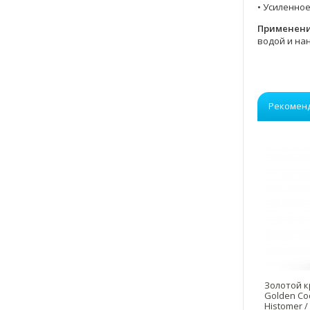
• Усиленно
Применен
водой и нан
Рекомен
Золотой к
Golden Co
Histomer 