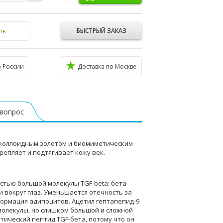
БЫСТРЫЙ ЗАКАЗ
ть
о России
Доставка по Москве
 вопрос
коллоидным золотом и биомиметическим
епляет и подтягивает кожу век.
астью большой молекулы TGF-beta: бета-
вокруг глаз. Уменьшается отечность за
формация адипоцитов. Ацетил гептапепид-9
молекулы, но слишком большой и сложной
тический пептид TGF-бета, потому что он