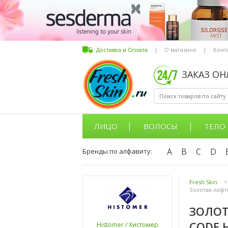
Доставка и Оплата
|
О магазине
|
Конт
ЗАКАЗ О
ЛИЦО
ВОЛОСЫ
ТЕЛО
A
B
C
D
Бренды по алфавиту:
Fresh Skin
>
Золотая лифти
ЗОЛОТ
CODE 
Histomer / Хистомер