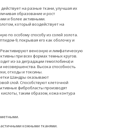
 действует на разные ткани, улучшая их
еличивая образование и рост
ыми и более активными.
олотом, который воздействует на
ую по особому способу из солей золота.
птидом-9, покрывая его как оболочку и
 Реактивируют венозную и лимфатическую
ективны при всех формах темных кругов.
дит из-за деградации гемоглобина) и
м несовершенства. Высока способность
еки, отходы и токсины.
летки Шандры оказывают
овой слой. Способствуют клеточной
. Активные фибробласты производят
 кислоты, таким образом, кожа контура
заметными.
ластичными кожными тканями.