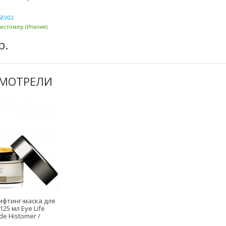
SEV02
Хистомер (Италия)
р.
СМОТРЕЛИ
ифтинг-маска для
125 мл Eye Life
de Histomer /