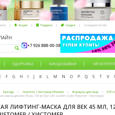
акты
|
Акции
|
Подарки
|
Скидки
|
Сотрудничество
НЛАЙН
+7 926 888-00-38
ЗДОРОВЬЕ
БИОДОБАВКИ
МЕЗОПРЕП
E
F
G
H
I
J
K
L
M
N
O
P
Q
S
T
V
Бренды
>
Histomer / Хистомер (Италия)
>
Формулы для лица
>
EYE L
нг-маска для век 45 мл, 125 мл Eye Life Golden Code Histomer / Хистомер
АЯ ЛИФТИНГ-МАСКА ДЛЯ ВЕК 45 МЛ, 12
HISTOMER / ХИСТОМЕР