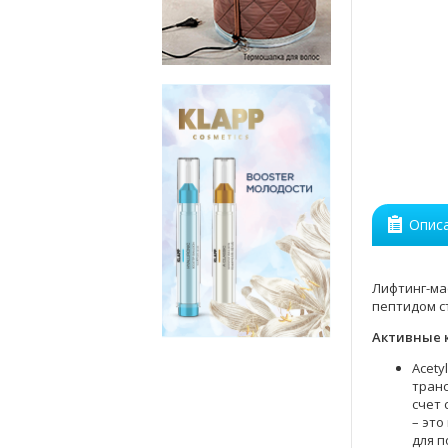
Опис
Лифтинг-ма
пептидом с
Активные 
Acety
тран
счет 
– это
для п