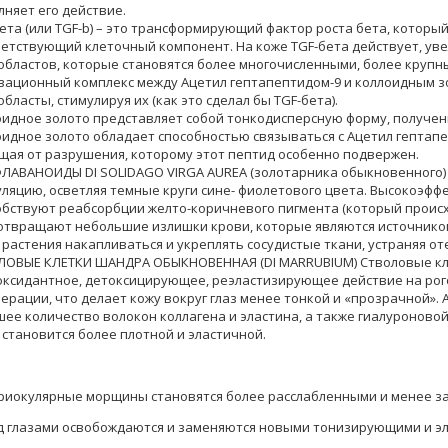
няет его действие.
ета (или TGF-b) – это трансформирующий фактор роста бета, который
етствующий клеточный компонент. На коже TGF-бета действует, ув
бластов, которые становятся более многочисленными, более крупн
вационный комплекс между Ацетил гептапептидом-9 и коллоидным з
бласты, стимулируя их (как это сделал бы TGF-бета).
идное золото представляет собой тонкодисперсную форму, полученн
идное золото обладает способностью связываться с Ацетил гептапе
щая от разрушения, которому этот пептид особенно подвержен.
ЛАВАНОИДЫ DI SOLIDAGO VIRGA AUREA (золотарника обыкновенного)
ляцию, осветляя темные круги сине- фиолетового цвета. Высокоэфф
бствуют реабсорбции желто-коричневого пигмента (который происхо
отвращают небольшие излишки крови, которые являются источнико
 растения накапливаться и укреплять сосудистые ткани, устраняя от
ЛОВЫЕ КЛЕТКИ ШАНДРА ОБЫКНОВЕННАЯ (DI MARRUBIUM) Стволовые к
оксидантное, детоксицирующее, реэластизирующее действие на рог
ерации, что делает кожу вокруг глаз менее тонкой и «прозрачной»
ее количество волокон коллагена и эластина, а также гиалуроновой
 становится более плотной и эластичной.
ериокулярные морщины становятся более расслабленными и менее 
д глазами освобождаются и заменяются новыми тонизирующими и э