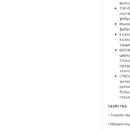
выпол
TGF-б
соотв
фибро
Инно
фибро
Колло
Колло
защи
БИОФ
цирку
Спосо
пред
этого
СТВО
анти
реген
больш
глаза
Свойства:
• Тонкие п
• Мешки по