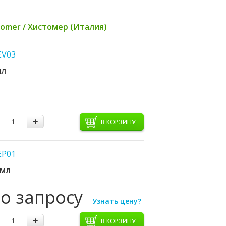
tomer / Хистомер (Италия)
EV03
мл
В КОРЗИНУ
EP01
 мл
по запросу
Узнать цену?
В КОРЗИНУ