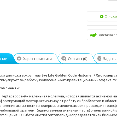
Отложи
Доставка п
ание
Характеристики
Отзывы (
0
)
Задать
ска для кожи вокруг глаз
Eye Life Golden Code Histomer / Хистомер
с 
тимулирует выработку коллагена. «Антигравитационный» эффект. Укр
компненты
:
l Heptapeptide-9 – маленькая молекула, которая является активной ч
сформирующий фактор.Активизируют работу фибробластов в области 
снижения активности гиподермы, в мешочках век происходит транс
 небольшой фрагмент (единственная активная часть) очень важной 
оглощения: TGF-бета Ацетил гептапепид-9 определяется как биомиме