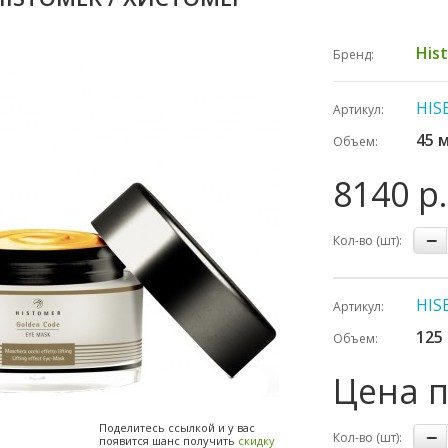
His
Бренд:
HIS
Артикул:
45 
Объем:
8140 р.
Кол-во (шт):
HIS
Артикул:
125
Объем:
Цена 
Поделитесь ссылкой и у вас
Кол-во (шт):
появится шанс получить
скидку