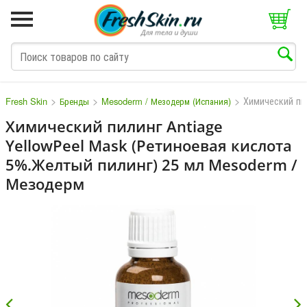
>
>
>
Химический пи
Fresh Skin
Бренды
Mesoderm / Мезодерм (Испания)
Химический пилинг Antiage
YellowPeel Mask (Ретиноевая кислота
M
N
O
P
Q
S
T
V
W
5%.Желтый пилинг) 25 мл Mesoderm /
Мезодерм