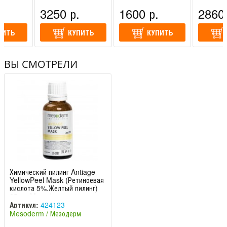
спания)
Мезодерм (Испания)
Мезодерм (Испания)
Мезодерм
.
3250 р.
1600 р.
2860 
ПИТЬ
КУПИТЬ
КУПИТЬ
ВЫ СМОТРЕЛИ
Химический пилинг Antiage
YellowPeel Mask (Ретиноевая
кислота 5%.Желтый пилинг)
25 мл Mesode
Артикул:
424123
Mesoderm / Мезодерм
(Испания)