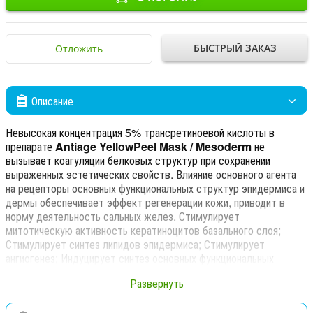
БЫСТРЫЙ ЗАКАЗ
Отложить
Описание
Невысокая концентрация 5% трансретиноевой кислоты в
препарате
Antiage YellowPeel Mask / Mesoderm
не
вызывает коагуляции белковых структур при сохранении
выраженных эстетических свойств. Влияние основного агента
на рецепторы основных функциональных структур эпидермиса и
дермы обеспечивает эффект регенерации кожи, приводит в
норму деятельность сальных желез. Стимулирует
митотическую активность кератиноцитов базального слоя;
Стимулирует синтез липидов эпидермиса; Стимулирует
ангиогенез; Индуцирует синтез основных функциональных
компонентов матрикса дермы; Нормализует процессы
Развернуть
дифференцировки и кератинизации в эпидермисе; Подавляет
синтез меланина.