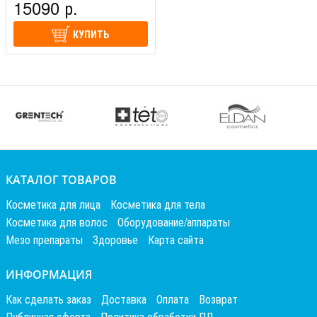
15090 р.
КУПИТЬ
КАТАЛОГ ТОВАРОВ
Косметика для лица
Косметика для тела
Косметика для волос
Оборудование/аппараты
Мезо препараты
Здоровье
Карта сайта
ИНФОРМАЦИЯ
Как сделать заказ
Доставка
Оплата
Возврат
Публичная оферта
Политика обработки ПД