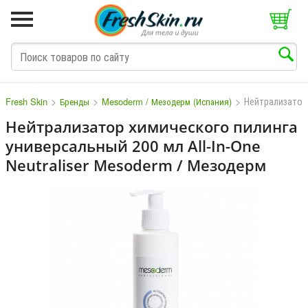
>
>
>
Нейтрализатор
Fresh Skin
Бренды
Mesoderm / Мезодерм (Испания)
Нейтрализатор химического пилинга
универсальный 200 мл All-In-One
M
N
O
P
Q
S
T
V
W
Neutraliser Mesoderm / Мезодерм