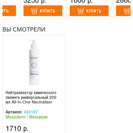
ПИТЬ
КУПИТЬ
КУПИТЬ
ВЫ СМОТРЕЛИ
Нейтрализатор химического
пилинга универсальный 200
мл All-In-One Neutraliser
Mesoderm / Мез
Артикул:
424167
Mesoderm / Мезодерм
(Испания)
1710 р.