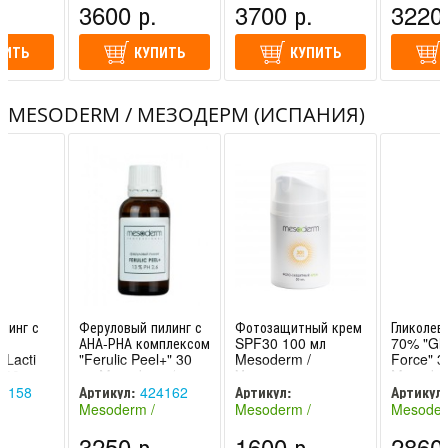
.
3600 р.
3700 р.
3220 
ПИТЬ
КУПИТЬ
КУПИТЬ
MESODERM / МЕЗОДЕРМ (ИСПАНИЯ)
линг с
Феруловый пилинг с
Фотозащитный крем
Гликолев
АНА-РНА комплексом
SPF30 100 мл
70% "Gly
"Lacti
"Ferulic Peel+" 30
Mesoderm /
Force" 3
 30 мл
мл Mesoderm /
Мезодерм
Mesode
 Мезоде
Мезодерм
4158
Артикул:
424162
Артикул:
Артикул:
Mesoderm /
Mesoderm /
Mesoder
424141PRO
спания)
Мезодерм (Испания)
Мезодерм (Испания)
Мезодерм
.
3250 р.
1600 р.
2860 