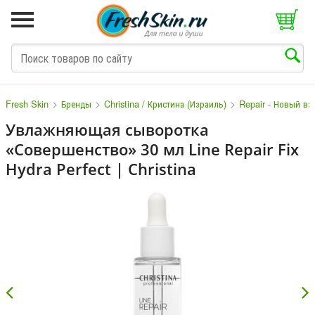
>
>
>
Fresh Skin
Бренды
Christina / Кристина (Израиль)
Repair - Новый вз
Увлажняющая сыворотка
«Совершенство» 30 мл Line Repair Fix
M
N
O
P
Q
S
T
V
W
Hydra Perfect | Christina