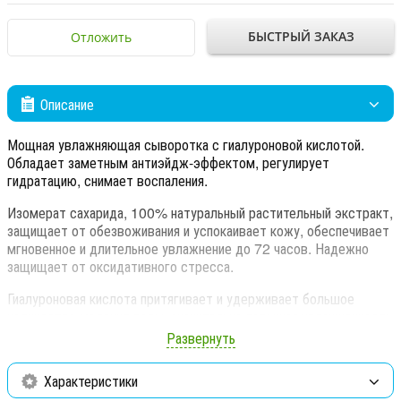
БЫСТРЫЙ ЗАКАЗ
Отложить
Описание
Мощная увлажняющая сыворотка с гиалуроновой кислотой.
Обладает заметным антиэйдж-эффектом, регулирует
гидратацию, снимает воспаления.
Изомерат сахарида, 100% натуральный растительный экстракт,
защищает от обезвоживания и успокаивает кожу, обеспечивает
мгновенное и длительное увлажнение до 72 часов. Надежно
защищает от оксидативного стресса.
Гиалуроновая кислота притягивает и удерживает большое
количество молекул воды, значительно повышая увлажненность
и упругости кожи. Экстракты гамамелиса и лакрицы уменьшают
Развернуть
воспаление, устраняют дискомфорт и раздражения, снижают
реактивность кожи. Способствуют заживлению повреждений.
Характеристики