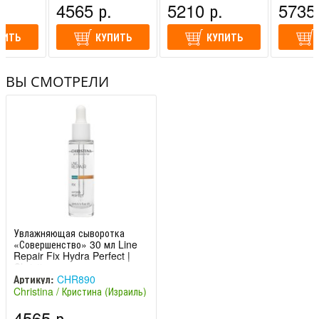
.
4565 р.
5210 р.
5735 
ПИТЬ
КУПИТЬ
КУПИТЬ
ВЫ СМОТРЕЛИ
Увлажняющая сыворотка
«Совершенство» 30 мл Line
Repair Fix Hydra Perfect |
Christina
Артикул:
CHR890
Christina / Кристина (Израиль)
4565 р.