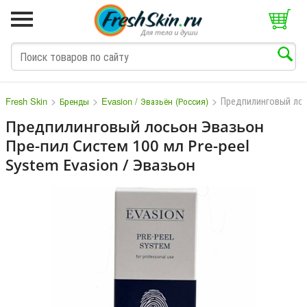
>
>
>
Предпилинговый лос
Fresh Skin
Бренды
Evasion / Эвазьён (Россия)
Предпилинговый лосьон Эвазьон
Пре-пил Систем 100 мл Pre-peel
M
N
O
P
Q
S
T
V
W
System Evasion / Эвазьон