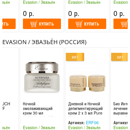
System E
вазьён
Evasion / Эвазьён
Evasion / Эвазьён
Evasion 
m
Peel
KH
(Россия)
(Россия)
(Россия)
0 р.
0 р.
0 р.
ПИТЬ
КУПИТЬ
КУПИТЬ
EVASION / ЭВАЗЬЁН (РОССИЯ)
ХИТ
ХИТ
TOUCH
Ночной
Дневной и Ночной
Био Инте
SPF
омолаживающий
депигментирующий
лечение 
г
крем 30 мл
крем 2 х 3 мл Pure
выравнив
зьон
AUTOFAGIA CELL
Blanc
30 мл BI
RECOVERY CREAM
DEPEGMENTOR
INTERGA
Артикул:
ERF06
Артикул:
Evasion / Эвазьон
R+M Evasion /
/ Эвазьон
вазьён
Evasion / Эвазьён
Evasion / Эвазьён
Evasion 