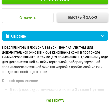
БЫСТРЫЙ ЗАКАЗ
Отложить
Описание
Предпилинговый лосьон
Эвазьон Пре-пил Систем
для
дополнительной очистки и обезжиривания кожи в протоколе
химического пилинга, а также для применения в домашнем уходе
для дополнительной антибактериальной, себорегулирующей,
противовоспалительной очистки жирной и проблемной кожи и
предпилинговой подготовки.
Способ применения:
В проф процедуре химического пилинга
Эвазьон Пре-пил
Систем
используется после очищения кожи. Необходимо
смочить лосьоном
Эвазьон Пре-пил Систем
ватный диск.
Развернуть
Тщательно промакивающими движениями обработать
участки кожи, следом провести протокол химического