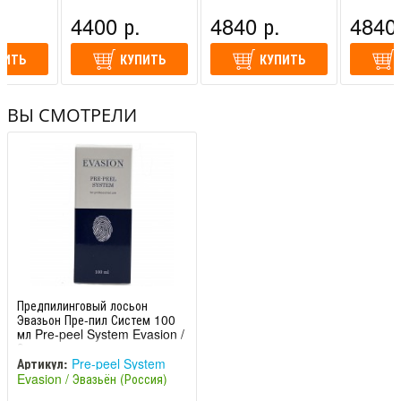
Эвазьон
(Россия)
(Россия)
(Россия)
.
4400 р.
4840 р.
4840 
ПИТЬ
КУПИТЬ
КУПИТЬ
ВЫ СМОТРЕЛИ
Предпилинговый лосьон
Эвазьон Пре-пил Систем 100
мл Pre-peel System Evasion /
Эвазьон
Артикул:
Pre-peel System
Evasion / Эвазьён (Россия)