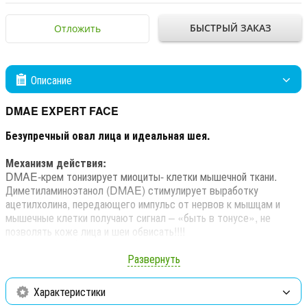
БЫСТРЫЙ ЗАКАЗ
Отложить
Описание
DMAE EXPERT FACE
Безупречный овал лица и идеальная шея.
Механизм действия:
DMAE-крем тонизирует миоциты- клетки мышечной ткани.
Диметиламиноэтанол (DMAE) стимулирует выработку
ацетилхолина, передающего импульс от нервов к мышцам и
мышечные клетки получают сигнал – «быть в тонусе», не
позволять коже лица и шеи обвисать!!!!
Мгновенный лифтинг + накопительный лифтинг!
Развернуть
Эффекты:
•«подтягивает» овал, восстанавливая плотность и «усаживая»
Характеристики
ткань