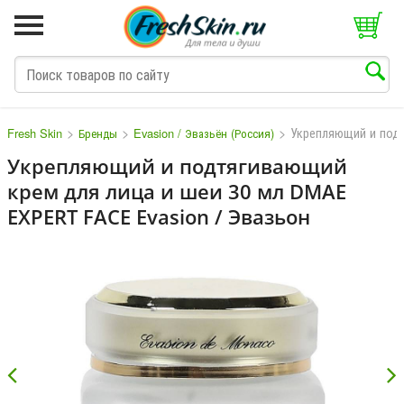
>
>
>
Укрепляющий и под
Fresh Skin
Бренды
Evasion / Эвазьён (Россия)
Укрепляющий и подтягивающий
крем для лица и шеи 30 мл DMAE
M
N
O
P
Q
S
T
V
EXPERT FACE Evasion / Эвазьон