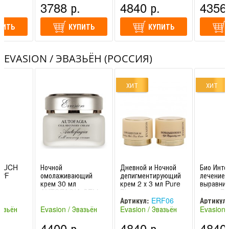
.
3788 р.
4840 р.
4356 
Корея)
ПИТЬ
КУПИТЬ
КУПИТЬ
EVASION / ЭВАЗЬЁН (РОССИЯ)
ХИТ
ХИТ
TOUCH
Ночной
Дневной и Ночной
Био Инте
SPF
омолаживающий
депигментирующий
лечение 
г
крем 30 мл
крем 2 х 3 мл Pure
выравнив
зьон
AUTOFAGIA CELL
Blanc
30 мл BI
RECOVERY CREAM
DEPEGMENTOR
INTERGA
Артикул:
ERF06
Артикул:
Evasion / Эвазьон
R+M Evasion /
/ Эвазьон
вазьён
Evasion / Эвазьён
Evasion / Эвазьён
Evasion 
Эвазьон
(Россия)
(Россия)
(Россия)
.
4400 р.
4840 р.
4840 