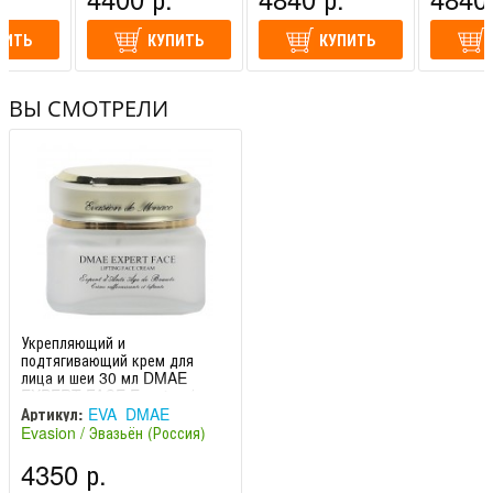
ПИТЬ
КУПИТЬ
КУПИТЬ
ВЫ СМОТРЕЛИ
Укрепляющий и
подтягивающий крем для
лица и шеи 30 мл DMAE
EXPERT FACE Evasion /
Эвазьон
Артикул:
EVA_DMAE
Evasion / Эвазьён (Россия)
4350 р.