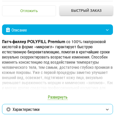
БЫСТРЫЙ ЗАКАЗ
Отложить
Описание
Патч-филлер POLYFILL Premium
со 100% гиалуроновой
кислотой в форме «микроигл» гарантирует быструю
естественную биоревитализацию, помогая в кратчайшие сроки
визуально скорректировать возрастные изменения. Способен
изменять консистенцию под воздействием температуры
человеческого тела, тем самым, достаточно глубоко проникая в
кожные покровы. Уже с первой процедуры заметно улучшает
внешний вид, освежает, подтягивает кожу лица, визуально
уменьшает выраженность морщин и мимических «заломов». Как
и многие другие средства профессиональной косметики для
лица Premium, активно стимулирует синтез собственного
Развернуть
коллагена, омолаживая кожу на клеточном уровне. При
комплексной терапии эффективен в качестве средства для
коррекции проблемных межбровных и носогубных складок.
Характеристики
Способ применения: