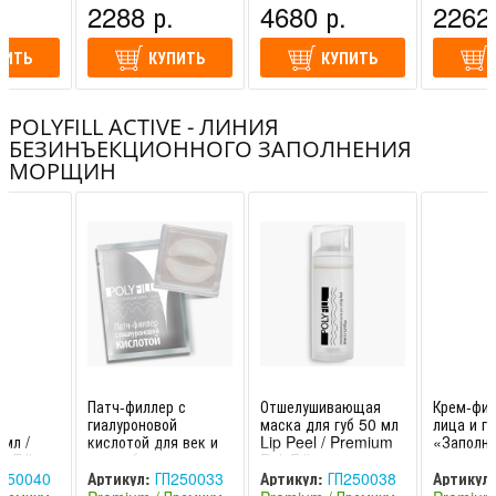
.
2288 р.
4680 р.
2262 
ПИТЬ
КУПИТЬ
КУПИТЬ
POLYFILL ACTIVE - ЛИНИЯ
БЕЗИНЪЕКЦИОННОГО ЗАПОЛНЕНИЯ
МОРЩИН
Патч-филлер с
Отшелушивающая
Крем-фил
ль
гиалуроновой
маска для губ 50 мл
лица и гу
мл /
кислотой для век и
Lip Peel / Premium
«Заполни
yFill
носогубных складок
PolyFill
морщин» 
1 х 2 шт PolyFill /
Premium 
250040
Артикул:
ГП250033
Артикул:
ГП250038
Артикул:
Premium