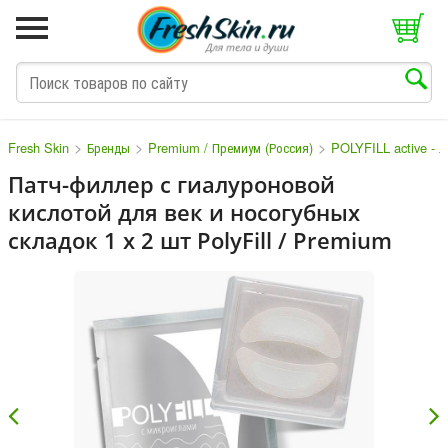
>
>
>
Fresh Skin
Бренды
Premium / Премиум (Россия)
POLYFILL active - 
Патч-филлер с гиалуроновой
кислотой для век и носогубных
M
N
O
P
Q
S
T
V
W
складок 1 х 2 шт PolyFill / Premium