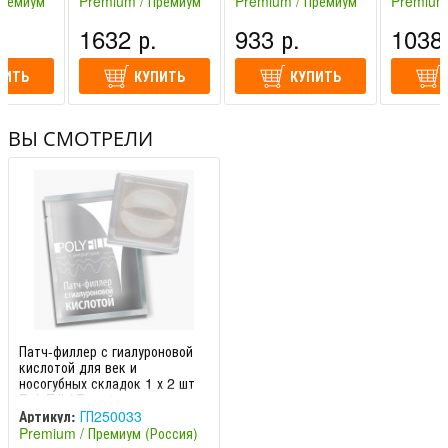
Премиум
Premium / Премиум
Premium / Премиум
Premium
(Россия)
(Россия)
(Россия)
.
1632 р.
933 р.
1038 
ПИТЬ
КУПИТЬ
КУПИТЬ
ВЫ СМОТРЕЛИ
Патч-филлер с гиалуроновой
кислотой для век и
носогубных складок 1 х 2 шт
PolyFill / Premium
Артикул:
ГП250033
Premium / Премиум (Россия)