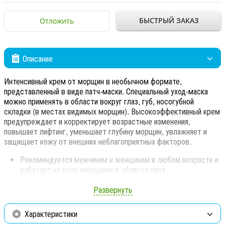
БЫСТРЫЙ ЗАКАЗ
Отложить
Описание
Интенсивный крем от морщин в необычном формате,
представленный в виде патч-маски. Специальный уход-маска
можно применять в области вокруг глаз, губ, носогубной
складки (в местах видимых морщин). Высокоэффективный крем
предупреждает и корректирует возрастные изменения,
повышает лифтинг, уменьшает глубину морщин, увлажняет и
защищает кожу от внешних неблагоприятных факторов.
Рекомендуется мужчинам и женщинам в любом возрасте и
работает на всех морщинах в области лица
Имеет выраженный эффект лифтинга и пролонгированного
Развернуть
увлажнения
Характеристики
Кремовая патч-маска – «уход следующего дня». При