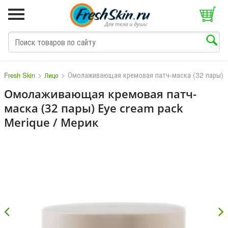
>
>
Омолаживающая кремовая патч-маска (32 пары) 
Fresh Skin
Лицо
Омолаживающая кремовая патч-
маска (32 пары) Eye cream pack
M
N
O
P
Q
S
T
V
W
Merique / Мерик