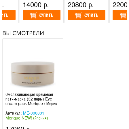
р.
14000 р.
20800 р.
22000
ПИТЬ
КУПИТЬ
КУПИТЬ
ВЫ СМОТРЕЛИ
Омолаживающая кремовая
патч-маска (32 пары) Eye
cream pack Merique / Мерик
Артикул:
ME-000001
Merique NEW! (Япония)
17960 р.