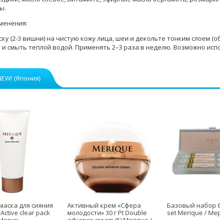
ы.
менения:
ку (2-3 вишни) на чистую кожу лица, шеи и декольте тонким слоем (об
 и смыть теплой водой. Применять 2–3 раза в неделю. Возможно испо
NEW! (Япония)
маска для сияния
Активный крем «Сфера
Базовый набор 6
Active clear pack
молодости» 30 г Рt Double
set Merique / Ме