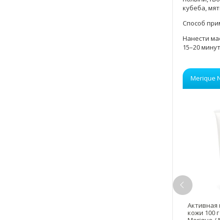
кубеба, мят
Способ при
Нанести мас
15–20 минут
Merique 
ая эмульсия для сияния
Эссенция для снятия
Активная 
 50 мл Pt Brilliant
макияжа 120 мл Makeup float
кожи 100 г 