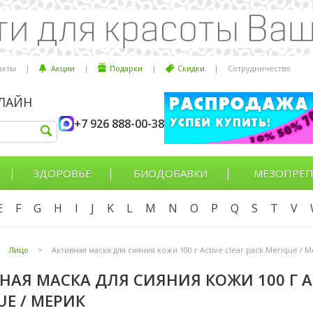
акты
|
Акции
|
Подарки
|
Скидки
|
Сотрудничество
НЛАЙН
+7 926 888-00-38
ЗДОРОВЬЕ
БИОДОБАВКИ
МЕЗОПРЕП
E
F
G
H
I
J
K
L
M
N
O
P
Q
S
T
V
Лицо
>
Активная маска для сияния кожи 100 г Active clear pack Merique / 
НАЯ МАСКА ДЛЯ СИЯНИЯ КОЖИ 100 Г AC
UE / МЕРИК