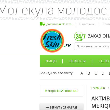
Доставка и Оплата
|
О магазине
|
Конт
ЗАКАЗ О
ЛИЦО
ВОЛОСЫ
ТЕЛО
A
B
C
D
Бренды по алфавиту:
Fresh Skin
>
Merique NEW! (Япония)
АКТИВ
MERIQ
ВЕРНУТЬСЯ НАЗАД