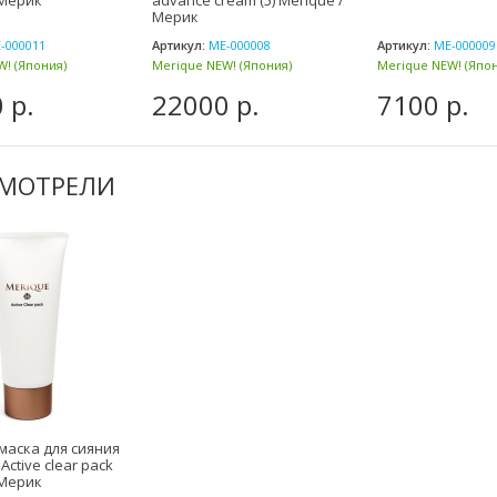
 Мерик
advance cream (5) Merique /
Мерик
-000011
Артикул:
ME-000008
Артикул:
ME-000009
! (Япония)
Merique NEW! (Япония)
Merique NEW! (Япон
 р.
22000 р.
7100 р.
СМОТРЕЛИ
маска для сияния
Active clear pack
 Мерик