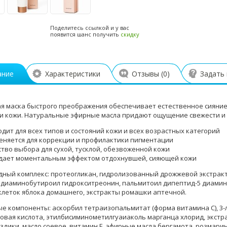
Поделитесь ссылкой и у вас
появится шанс получить
скидку
ание
Характеристики
Отзывы (
0
)
Задать
я маска быстрого преображения обеспечивает естественное сияние
и кожи. Натуральные эфирные масла придают ощущение свежести и 
дит для всех типов и состояний кожи и всех возрастных категорий
еняется для коррекции и профилактики пигментации
тво выбора для сухой, тусклой, обезвоженной кожи
дает моментальным эффектом отдохнувшей, сияющей кожи
ный комплекс: протеогликан, гидролизованный дрожжевой экстракт,
 диаминобутироил гидрокситреонин, пальмитоил дипептид-5 диамин
клеток яблока домашнего, экстракты ромашки аптечной.
е компоненты: аскорбил тетраизопальмитат (форма витамина С), 3
оновая кислота, этилбисиминометилгуаиаколь марганца хлорид, экстр
здики, масло соевое, витамин Е, эфирные масла бергамота, розмарин