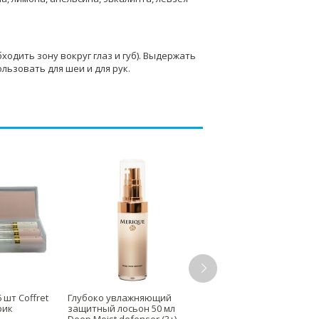
ходить зону вокруг глаз и губ). Выдержать
льзовать для шеи и для рук.
 шт Сoffret
Глубоко увлажняющий
Массажный крем
рик
защитный лосьон 50 мл
«Тренажер» 120 г MA