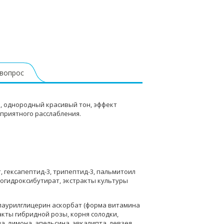
 вопрос
, однородный красивый тон, эффект
приятного расслабления.
 гексапептид-3, трипептид-3, пальмитоил
огидроксибутират, экстракты культуры
-лаурилглицерин аскорбат (форма витамина
акты гибридной розы, корня солодки,
а, лимона, апельсина, эвкалипта, левзея