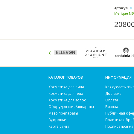
Артикул:
ME
Merique NEW
20800
КАТАЛОГ ТОВАРОВ
ИНФОРМАЦИЯ
Косметика для лица
Как сделать зак
Косметика для тела
Доставка
Косметика для волос
Оплата
Оборудование/аппараты
Возврат
Мезо препараты
Публичная офе
Здоровье
Политика обра
Карта сайта
Подписаться на