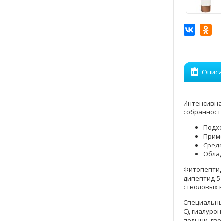
Опис
Интенсивна
собранност
Подхо
Прим
Средс
Обла
Фитопептид
дипептид-5
стволовых 
Специальны
С), гиалур
полыни, гво