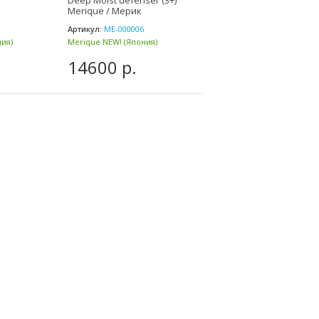
Deep Moist defenser (3+)
massage cream Merique
Merique / Мерик
Мерик
Артикул:
ME-000006
Артикул:
ME-000012
ия)
Merique NEW! (Япония)
Merique NEW! (Япония)
14600 р.
15000 р.