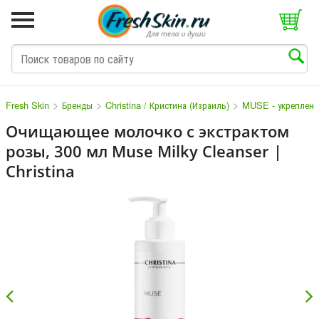
>
>
>
Fresh Skin
Бренды
Christina / Кристина (Израиль)
MUSE - укреплени
Очищающее молочко с экстрактом
розы, 300 мл Muse Milky Cleanser |
M
N
O
P
Q
S
T
V
W
Christina