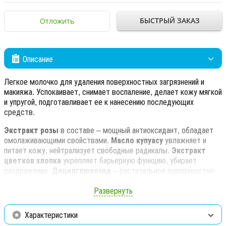
БЫСТРЫЙ ЗАКАЗ
Отложить
Описание
Легкое молочко для удаления поверхностных загрязнений и
макияжа. Успокаивает, снимает воспаление, делает кожу мягкой
и упругой, подготавливает ее к нанесению последующих
средств.
Экстракт розы
в составе – мощный антиоксидант, обладает
омолаживающими свойствами.
Масло купуасу
увлажняет и
питает кожу, нейтрализует свободные радикалы.
Экстракт
цветков хлопка
укрепляет барьерную функцию, убирает
раздражение.
Децилглюкозид
– растительное поверхностно-
активное вещество, которое способствует очищению кожи без
пересушивания.
Развернуть
Активные ингредиенты: Глицерин, масло семян купуасу,
Характеристики
децилглюкозид, сквалан, экстракт хлопчатника, экстракт