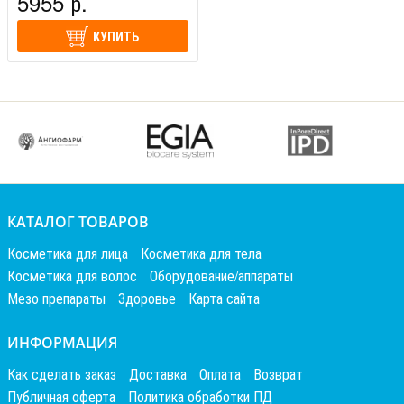
5955 р.
КУПИТЬ
КАТАЛОГ ТОВАРОВ
Косметика для лица
Косметика для тела
Косметика для волос
Оборудование/аппараты
Мезо препараты
Здоровье
Карта сайта
ИНФОРМАЦИЯ
Как сделать заказ
Доставка
Оплата
Возврат
Публичная оферта
Политика обработки ПД