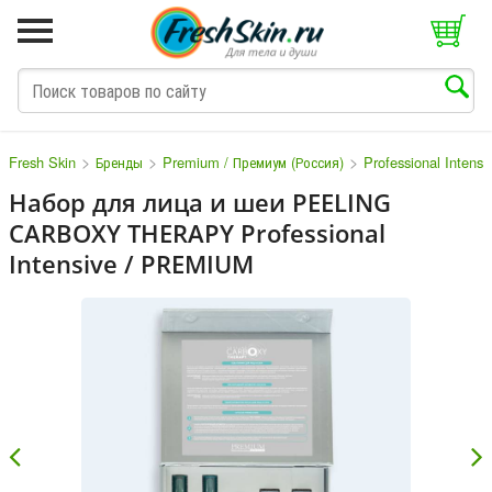
>
>
>
Fresh Skin
Бренды
Premium / Премиум (Россия)
Professional Intens
Набор для лица и шеи PEELING
CARBOXY THERAPY Professional
M
N
O
P
Q
S
T
V
W
Intensive / PREMIUM