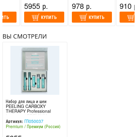
(Россия)
(Россия)
(Россия)
5955 р.
978 р.
910 р
ПИТЬ
КУПИТЬ
КУПИТЬ
ВЫ СМОТРЕЛИ
Набор для лица и шеи
PEELING CARBOXY
THERAPY Professional
Intensive / PREMIUM
Артикул:
ГП050037
Premium / Премиум (Россия)