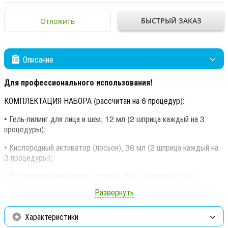
БЫСТРЫЙ ЗАКАЗ
Отложить
Описание
Для профессионального использования!
КОМПЛЕКТАЦИЯ НАБОРА (рассчитан на 6 процедур):
• Гель-пилинг для лица и шеи, 12 мл (2 шприца каждый на 3
процедуры);
• Кислородный активатор (лосьон), 36 мл (2 шприца каждый на
3 процедуры);
• Таблетированная маска для лица, 6 шт. в одном тубусе.
Развернуть
Карбокситерапия (PEELING CARBOXY THERAPY) – новая
неинвазивная инновационная методика по избавлению от
эстетических несовершенств кожи: профилактике увядания,
Характеристики
себореи, различных видов гиперпигментаций и капилляропатий.