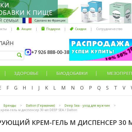
акты
|
Акции
|
Подарки
|
Скидки
|
Сотрудничество
НЛАЙН
+7 926 888-00-38
ЗДОРОВЬЕ
БИОДОБАВКИ
МЕЗОПРЕП
E
F
G
H
I
J
K
L
M
N
O
P
Q
S
T
V
Бренды
>
Dalton (Германия)
>
Deep Sea - уход для мужчин
>
рем-гель м диспенсер 30 мл DEEP SEA / Dalton
УЮЩИЙ КРЕМ-ГЕЛЬ М ДИСПЕНСЕР 30 МЛ