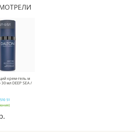
СМОТРЕЛИ
ЛИЧИИ
ий крем-гель м
 30 мл DEEP SEA /
510 51
мания)
р.