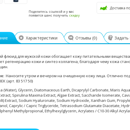
Доставка п
Поделитесь ссылкой и у вас
появится шанс получить
скидку
ание
Характеристики
Отзывы (
0
)
Задать
 флюид для мужской кожи обогащает кожу питательными веществам
ет регенерацию кожи и синтез коллагена, благодаря чему кожа стано
щин.
ие:
Наносите утром и вечером на очищенную кожу лица. Отлично 
К (арт. 83 517 50)
 (Water), Glycerin, Diatomaceous Earth, Dicaprylyl Carbonate, Maris A
xtract, Spirulina Maxima Extract, Algae Extract, Saccharide Isomerate, Cavia
ilt) Extract, Sodium Hyaluronate, Sodium Hydroxide, Xanthan Gum, Propyl
ol, Caprylic / Capric Triglyceride, Tetrasodium Glutamate Diacetate, Hyd
lphenyl Methylpropional, Ethylhexylglycerin, Acrylates / C10-30 Alkyl Acry