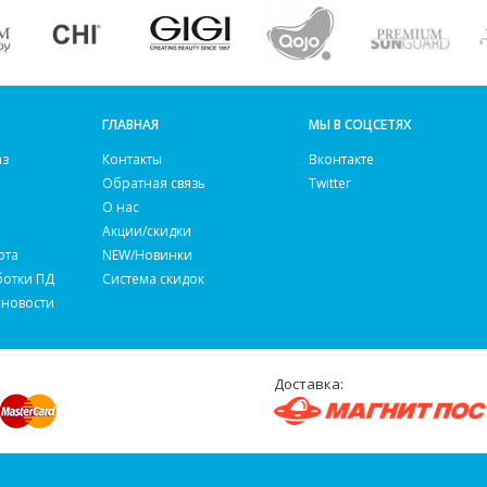
ГЛАВНАЯ
МЫ В СОЦСЕТЯХ
аз
Контакты
Вконтакте
Обратная связь
Twitter
О нас
Акции/скидки
рта
NEW/Новинки
ботки ПД
Система скидок
 новости
Доставка: