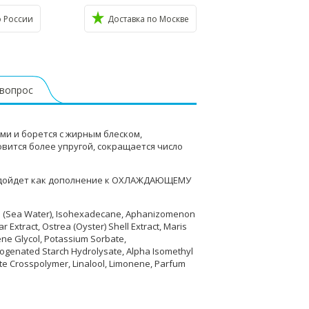
о России
Доставка по Москве
 вопрос
и и борется с жирным блеском,
вится более упругой, сокращается число
подойдет как дополнение к ОХЛАЖДАЮЩЕМУ
qua (Sea Water), Isohexadecane, Aphanizomenon
r Extract, Ostrea (Oyster) Shell Extract, Maris
ene Glycol, Potassium Sorbate,
rogenated Starch Hydrolysate, Alpha Isomethyl
late Crosspolymer, Linalool, Limonene, Parfum