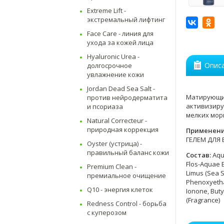
Extreme Lift -
экстремальный лифтинг
Face Care - линия для
ухода за кожей лица
Hyaluronic Urea -
Опис
долгосрочное
увлажнение кожи
Jordan Dead Sea Salt -
Матирующий
против нейродерматита
активизиру
и псориаза
мелких мор
Natural Correcteur -
природная коррекция
Применен
ГЕЛЕМ ДЛЯ ВЕ
Oyster (устрица) -
правильный баланс кожи
Состав:
Aqua
Flos-Aquae E
Premium Clean -
Limus (Sea S
премиальное очищение
Phenoxyethan
Q10 - энергия клеток
Ionone, Buty
(Fragrance)
Redness Control - борьба
с куперозом