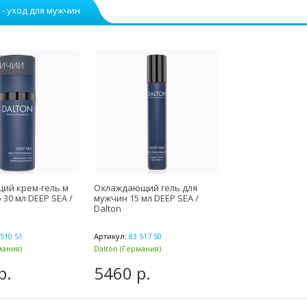
 - уход для мужчин
ЛИЧИИ
ий крем-гель м
Охлаждающий гель для
 30 мл DEEP SEA /
мужчин 15 мл DEEP SEA /
Dalton
510 51
Артикул:
83 517 50
мания)
Dalton (Германия)
р.
5460 р.