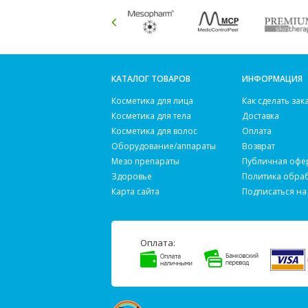
КАТАЛОГ ТОВАРОВ
ИНФОРМАЦИЯ
Косметика для лица
Как сделать зак
Косметика для тела
Доставка
Косметика для волос
Оплата
Оборудование/аппараты
Возврат
Мезо препараты
Публичная офе
Здоровье
Политика обра
Карта сайта
Подписаться на
Оплата: