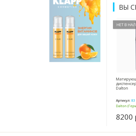
ВЫ 
НЕТ В НА
Матирующ
диспенсер
Dalton
Артикул:
83 
Dalton (Гер
8200 