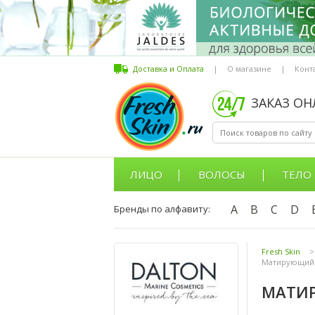
Доставка и Оплата
|
О магазине
|
Конт
ЗАКАЗ О
ЛИЦО
ВОЛОСЫ
ТЕЛО
A
B
C
D
Бренды по алфавиту:
Fresh Skin
>
Матирующий к
МАТИР