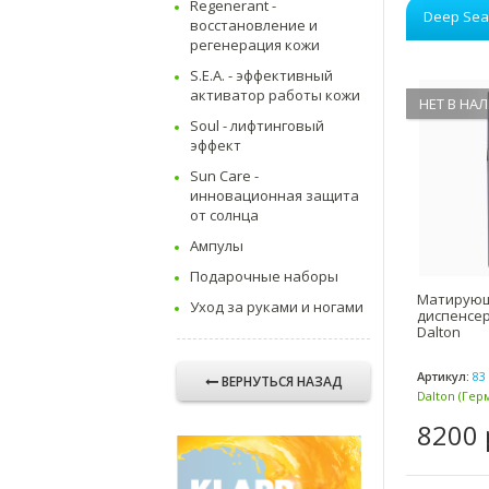
Regenerant -
Deep Sea
восстановление и
регенерация кожи
S.E.A. - эффективный
активатор работы кожи
НЕТ В НА
Soul - лифтинговый
эффект
Sun Care -
инновационная защита
от солнца
Ампулы
Подарочные наборы
Матирующ
Уход за руками и ногами
диспенсер
Dalton
Артикул:
83 
ВЕРНУТЬСЯ НАЗАД
Dalton (Гер
8200 