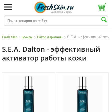
>
>
>
S.E.A. - эффективный актив
Fresh Skin
Бренды
Dalton (Германия)
S.E.A. Dalton - эффективный
активатор работы кожи
M
N
O
P
Q
S
T
V
W